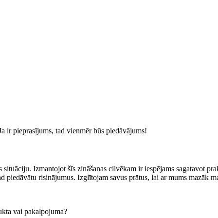
 Ja ir pieprasījums, tad vienmēr būs piedāvājums!
 situāciju. Izmantojot šīs zināšanas cilvēkam ir iespējams sagatavot p
 tad piedāvātu risinājumus. Izglītojam savus prātus, lai ar mums mazāk
ukta vai pakalpojuma?