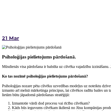
21
Mar
Psiholoģijas pielietojums pārdošanā.
Mūsdienās visa pārdošana ir balstīta uz cilvēka vajadzību izzināšanu.
Ko tas nozīmē psiholoģijas pielietojums pārdošanā?
Psiholoģijas nozare pēta cilvēku uzvedības modeļus uz noteiktu dzīves
izmanto arī melnā mārketinga principus, lai cilvēkos radītu bailes un
lietām būtu jāpadomā pārdošanas stratēģijā:
Izmantotie vārdi dod procesu vai rīcību cilvēkam?
Kāds būs ieguvums cilvēkam ikdienā no Jūsu kompānijas prod