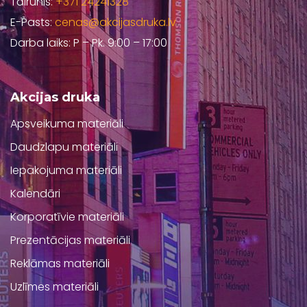
Tālrunis:
+371 24241328
E-Pasts:
cenas@akcijasdruka.lv
Darba laiks: P – Pk. 9:00 – 17:00
Akcijas druka
Apsveikuma materiāli
Daudzlapu materiāli
Iepakojuma materiāli
Kalendāri
Korporatīvie materiāli
Prezentācijas materiāli
Reklāmas materiāli
Uzlīmes materiāli