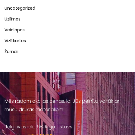
Uncategorized
Uzlīmes
Veidlapas
Vizītkartes
Žurnāli
Mēs radam akcijas cenas, lai Jūs pelnītu vairāk ar
mūsu drukas materiāliem!
Jelgavas iela 68, Riga. 1 stavs