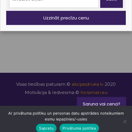
Uzzināt precīzu cenu
Seko mums
Facebook
Instagram
LinkedIn
Youtube
Visas tiesības paturam ©
akcijasdruka.lv
2020
Motivācija & Iedvesma ©
horaman.eu
Saruna vai cena?
Mājas lapu izstrāde
kaspardizainu.lv
Ar privātuma politiku un personas datu apstrādes noteikumiem
Majaslapasizstrade.lv
esmu iepazinies/-usies
Atsauksmes
Sapratu
Privātuma politika