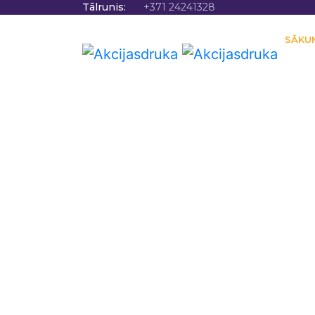
Tālrunis:
+371 24241328
SĀKU