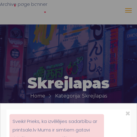
Archive page banner
Skrejlapas
Home
Kategorija:
Skrejlapas
×
Sveiki! Prieks, ka izvēlējies sadarbību ar
printsale.lv Mums ir simtiem gatavi