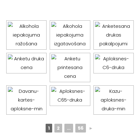
1
2
...
56
►