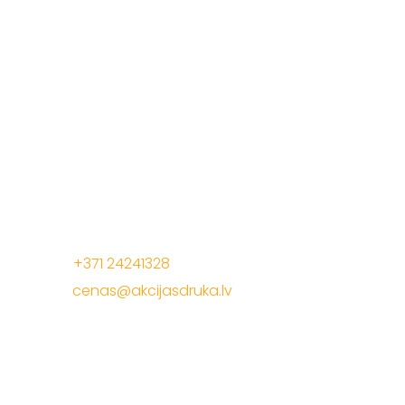
Mēs radam akcijas cenas, lai Jūs pelnītu vairāk ar
mūsu drukas materiāliem!
Jelgavas iela 68, Riga. 1 stavs
Tālrunis:
+371 24241328
E-Pasts:
cenas@akcijasdruka.lv
Darba laiks: P – Pk. 9:00 – 17:00
Akcijas druka