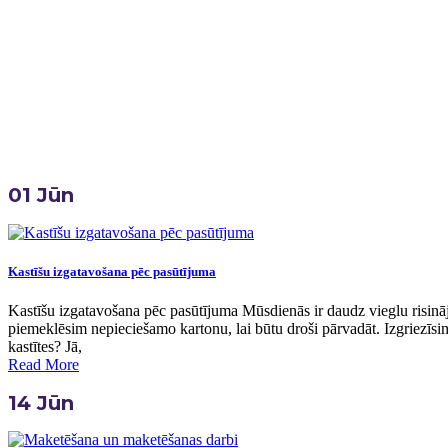
Home
Birka:
Atklātnes
01
Jūn
Kastīšu izgatavošana pēc pasūtījuma
Kastīšu izgatavošana pēc pasūtījuma Mūsdienās ir daudz vieglu risināj
piemeklēsim nepieciešamo kartonu, lai būtu droši pārvadāt. Izgriezīsim
kastītes? Jā,
Read More
14
Jūn