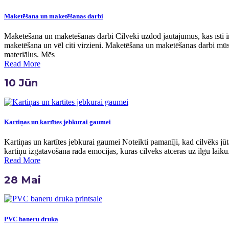
Maketēšana un maketēšanas darbi
Maketēšana un maketēšanas darbi Cilvēki uzdod jautājumus, kas īsti i
maketēšana un vēl citi virzieni. Maketēšana un maketēšanas darbi mūsu
materiālus. Mēs
Read More
10
Jūn
Kartiņas un kartītes jebkurai gaumei
Kartiņas un kartītes jebkurai gaumei Noteikti pamanīji, kad cilvēks j
kartiņu izgatavošana rada emocijas, kuras cilvēks atceras uz ilgu laik
Read More
28
Mai
PVC baneru druka