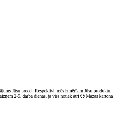
niājums Jūsu precei. Respektīvi, mēs izmērīsim Jūsu produktu,
aizņem 2-5. darba dienas, ja viss notiek ātri 🙂 Mazas kartona