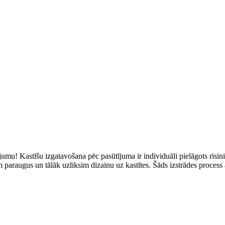
umu! Kastīšu izgatavošana pēc pasūtījuma ir individuāli pielāgots risi
 paraugus un tālāk uzliksim dizainu uz kastītes. Šāds izstrādes process 