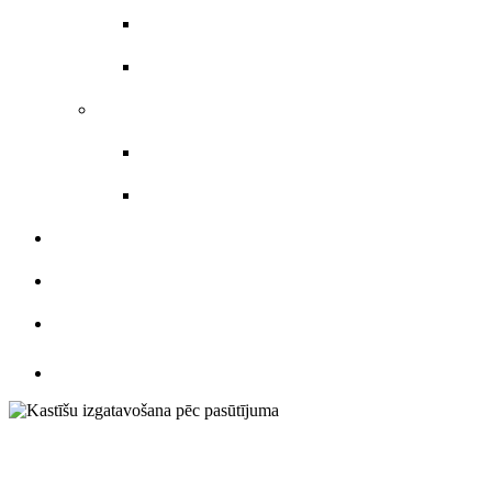
Skrejlapas
Veidlapas
Uzlīmes materiāli
Etiķetes
Uzlīmes
KATALOGS
ATSAUKSMES
KONTAKTI
Kastīšu izgatavo