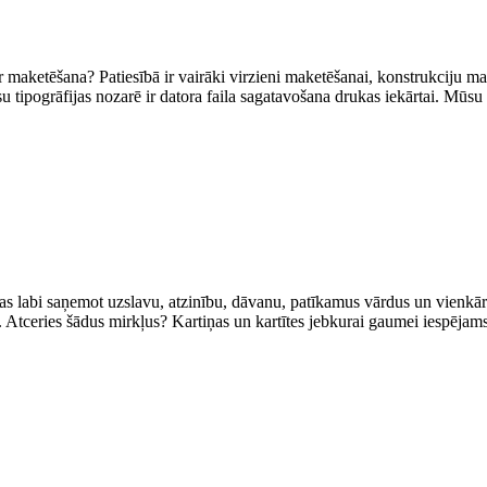
r maketēšana? Patiesībā ir vairāki virzieni maketēšanai, konstrukciju 
 tipogrāfijas nozarē ir datora faila sagatavošana drukas iekārtai. Mūsu
ūtas labi saņemot uzslavu, atzinību, dāvanu, patīkamus vārdus un vienkā
u. Atceries šādus mirkļus? Kartiņas un kartītes jebkurai gaumei iespējams