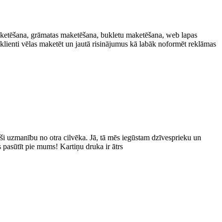
maketēšana, grāmatas maketēšana, bukletu maketēšana, web lapas
 klienti vēlas maketēt un jautā risinājumus kā labāk noformēt reklāmas
rši uzmanību no otra cilvēka. Jā, tā mēs iegūstam dzīvesprieku un
 pasūtīt pie mums! Kartiņu druka ir ātrs