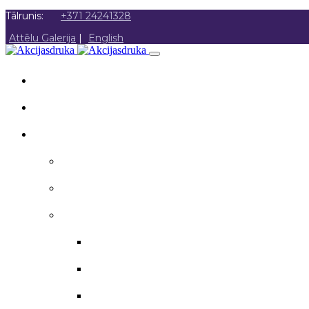
Tālrunis:
+371 24241328
Attēlu Galerija
|
English
SĀKUMS
PAR MUMS
AKCIJAS DRUKA
Akcijas druka
Poligrāfija
Apsveikuma materiāli
Aploksnes
Apsveikuma kartītes
Atzinības raksti