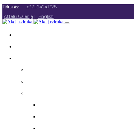
Tālrunis:
+371 24241328
Attēlu Galerija
|
English
SĀKUMS
PAR MUMS
AKCIJAS DRUKA
Akcijas druka
Poligrāfija
Apsveikuma materiāli
Aploksnes
Apsveikuma kartītes
Atzinības raksti