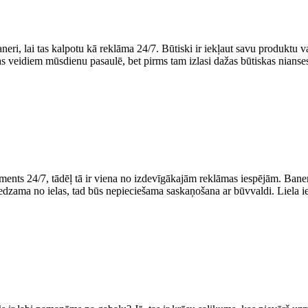
eri, lai tas kalpotu kā reklāma 24/7. Būtiski ir iekļaut savu produktu 
s veidiem mūsdienu pasaulē, bet pirms tam izlasi dažas būtiskas nianse
ents 24/7, tādēļ tā ir viena no izdevīgākajām reklāmas iespējām. Bane
 redzama no ielas, tad būs nepieciešama saskaņošana ar būvvaldi. Liela 