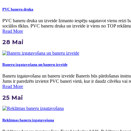
PVC baneru druka
PVC baneru druka un izveide Izmanto iespēju sagatavot vienu reizi ban
sociālos tīklus. PVC baneru druka un izveide ir viens no TOP reklāma
Read More
28
Mai
Baneru izgatavošana un baneru izveide
Baneru izgatavošana un baneru izveide Baneris būs pārdošanas instrum
Jums ir paredzēts izvietot PVC baneri vietā, kur ir daudz cilvēku vai
Read More
25
Mai
Reklāmas baneru izgatavošana