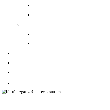
Skrejlapas
Veidlapas
Uzlīmes materiāli
Etiķetes
Uzlīmes
KATALOGS
ATSAUKSMES
KONTAKTI
Kastīšu izgatavo