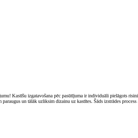
umu! Kastīšu izgatavošana pēc pasūtījuma ir individuāli pielāgots risi
 paraugus un tālāk uzliksim dizainu uz kastītes. Šāds izstrādes process 