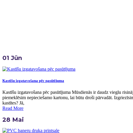
Home
Birka:
Galda Kartes
01
Jūn
Kastīšu izgatavošana pēc pasūtījuma
Kastīšu izgatavošana pēc pasūtījuma Mūsdienās ir daudz vieglu risināj
piemeklēsim nepieciešamo kartonu, lai būtu droši pārvadāt. Izgriezīsim
kastītes? Jā,
Read More
28
Mai