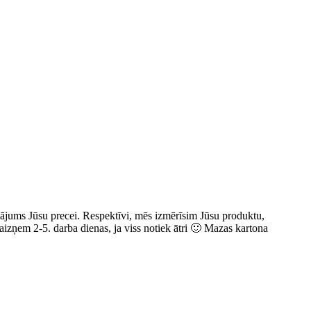
niājums Jūsu precei. Respektīvi, mēs izmērīsim Jūsu produktu,
aizņem 2-5. darba dienas, ja viss notiek ātri 🙂 Mazas kartona