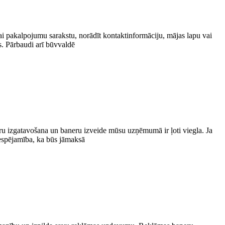
vai pakalpojumu sarakstu, norādīt kontaktinformāciju, mājas lapu vai
s. Pārbaudi arī būvvaldē
ru izgatavošana un baneru izveide mūsu uzņēmumā ir ļoti viegla. Ja
iespējamība, ka būs jāmaksā