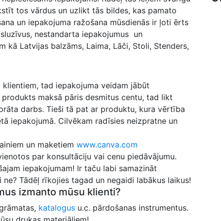
īt tos vārdus un uzlikt tās bildes, kas pamato
ana un iepakojuma ražošana mūsdienās ir ļoti ērts
eksluzīvus, nestandarta iepakojumus un
kā Latvijas balzāms, Laima, Lāči, Stoli, Stenders,
 klientiem, tad iepakojuma veidam jābūt
produkts maksā pāris desmitus centu, tad likt
āta darbs. Tieši tā pat ar produktu, kura vērtība
t lētā iepakojumā. Cilvēkam radīsies neizpratne un
izainiem un maketiem
www.canva.com
ienotos par konsultāciju vai cenu piedāvājumu.
jam iepakojumam! Ir taču labi samazināt
 ne? Tādēļ rīkojies tagad un negaidi labākus laikus!
mus izmanto mūsu klienti?
 grāmatas,
katalogus
u.c. pārdošanas instrumentus.
mūsu drukas materiāliem!