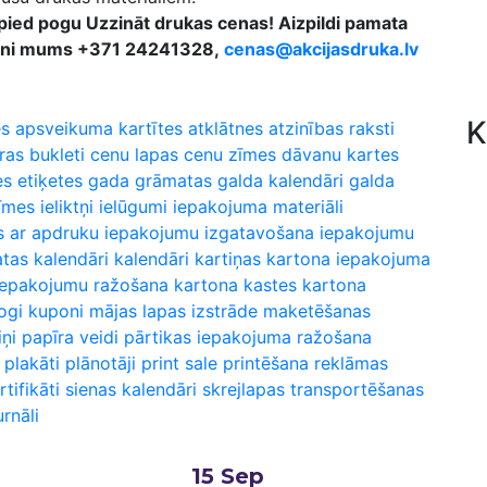
Spied pogu Uzzināt drukas cenas! Aizpildi pamata
zzvani mums +371 24241328,
cenas@akcijasdruka.lv
K
es
apsveikuma kartītes
atklātnes
atzinības raksti
ras
bukleti
cenu lapas
cenu zīmes
dāvanu kartes
es
etiķetes
gada grāmatas
galda kalendāri
galda
īmes
ieliktņi
ielūgumi
iepakojuma materiāli
s ar apdruku
iepakojumu izgatavošana
iepakojumu
tas kalendāri
kalendāri
kartiņas
kartona iepakojuma
iepakojumu ražošana
kartona kastes
kartona
ogi
kuponi
mājas lapas izstrāde
maketēšanas
ņi
papīra veidi
pārtikas iepakojuma ražošana
plakāti
plānotāji
print sale
printēšana
reklāmas
rtifikāti
sienas kalendāri
skrejlapas
transportēšanas
urnāli
15
Sep