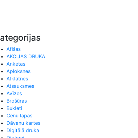
ategorijas
Afišas
AKCIJAS DRUKA
Anketas
Aploksnes
Atklātnes
Atsauksmes
Avīzes
Brošūras
Bukleti
Cenu lapas
Dāvanu kartes
Digitālā druka
Diplomi