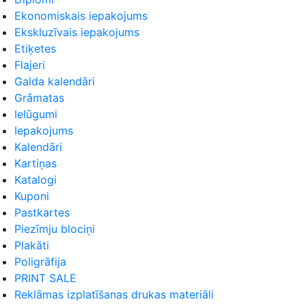
Ekonomiskais iepakojums
Ekskluzīvais iepakojums
Etiķetes
Flajeri
Galda kalendāri
Grāmatas
Ielūgumi
Iepakojums
Kalendāri
Kartiņas
Katalogi
Kuponi
Pastkartes
Piezīmju blociņi
Plakāti
Poligrāfija
PRINT SALE
Reklāmas izplatīšanas drukas materiāli