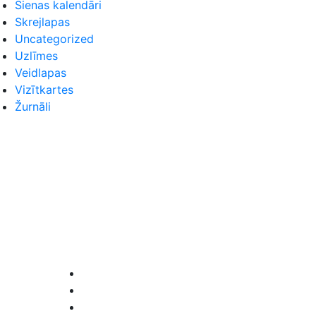
Sienas kalendāri
Skrejlapas
Uncategorized
Uzlīmes
Veidlapas
Vizītkartes
Žurnāli
Seko mums
Facebook
Instagram
LinkedIn