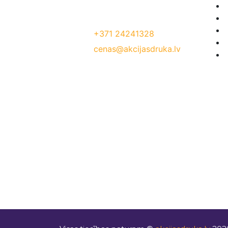
Jelgavas iela 68, Riga. 1 stavs
Tālrunis:
+371 24241328
E-Pasts:
cenas@akcijasdruka.lv
Darba laiks: P – Pk. 9:00 – 17:00