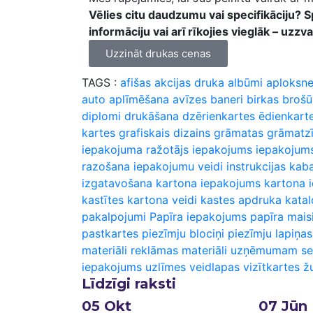
Vēlies citu daudzumu vai specifikāciju? 
informāciju vai arī rīkojies vieglāk – u
Uzzināt drukas cenas
TAGS :
afišas
akcijas druka
albūmi
aploksn
auto aplīmēšana
avīzes
baneri
birkas
brošū
diplomi
drukāšana
dzērienkartes
ēdienkart
kartes
grafiskais dizains
grāmatas
grāmatz
iepakojuma ražotājs
iepakojums
iepakojum
razošana
iepakojumu veidi
instrukcijas
kaba
izgatavošana
kartona iepakojums
kartona 
kastītes
kartona veidi
kastes apdruka
katal
pakalpojumi
Papīra iepakojums
papīra maisi
pastkartes
piezīmju blociņi
piezīmju lapiņas
materiāli
reklāmas materiāli uzņēmumam
se
iepakojums
uzlīmes
veidlapas
vizītkartes
ž
Līdzīgi raksti
05
Okt
07
Jūn