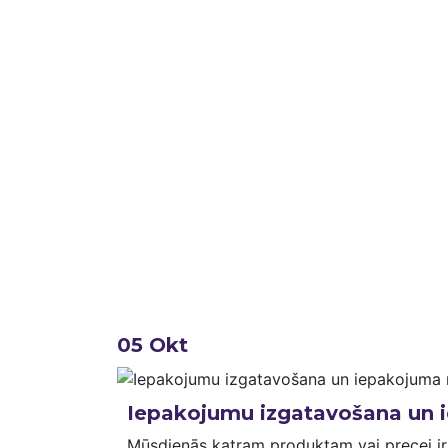
05
Okt
Iepakojumu izgatavošana un 
Mūsdienās katram produktam vai precei ir