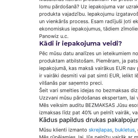
lomu pārdošanā? Uz iepakojuma var uzrakst
produkta vajadzību. Iepakojumu izgatavoš
un vienkāršs process. Esam radījuši ļoti 
ekonomiskus iepakojumus, tādiem zīmoliem 
Panowiz u.c.
Kādi ir iepakojuma veidi?
Pēc mūsu datu analīzes un ieteikumiem no
produktam atbilstošam. Piemēram, ja pats 
iepakojumā, kas maksā vairākus EUR nav pr
ir vairāki desmiti vai pat simti EUR, ielik
vilšanās par saņemto preci.
Šeit vari smelties idejas no bezmaksas d
Uzzvani mūsu pārdošanas ekspertam, lai v
Mēs veiksim auditu BEZMAKSAS Jūsu esoša
izmaksas līdz pat 40% un pelnīt vairāk, vai
Kādus papildus drukas pakalpoju
Mūsu klienti izmanto
skrejlapas
,
bukletus
,
Mēs rūpējamies, lai Jūs pelnītu vairāk ar 