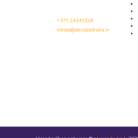
Jelgavas iela 68, Riga. 1 stavs
Tālrunis:
+371 24241328
E-Pasts:
cenas@akcijasdruka.lv
Darba laiks: P – Pk. 9:00 – 17:00