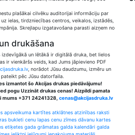
iznestu plašākai cilvēku auditorijai informāciju par
uz ielas, tirdzniecības centros, veikalos, izstādēs,
kompānija. Skrejlapu izgatavošana parasti aizņem no
 un drukāšana
devīgākā un lētākā ir digitālā druka, bet lielos
as ir vienkāršs veids, kad Jums jāpievieno PDF
ijasdruka.lv
, norādot Jūsu daudzumu, izmēru un
pateikt pēc Jūsu datorfaila.
es izmantot šo Akcijas drukas piedāvājumu!
pied pogu Uzzināt drukas cenas! Aizpildi pamata
zvani mums +371 24241328,
cenas@akcijasdruka.lv
es
apsveikuma kartītes
atklātnes
atzinības raksti
ras
bukleti
cenu lapas
cenu zīmes
dāvanu kartes
es
etiķetes
gada grāmatas
galda kalendāri
galda
īmes
ieliktņi
ielūgumi
iepakojuma materiāli