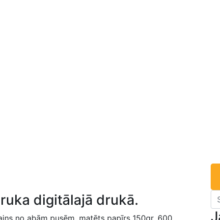
ruka digitālajā drukā.
J
sains no abām pusēm, matēts papīrs 150gr, 600