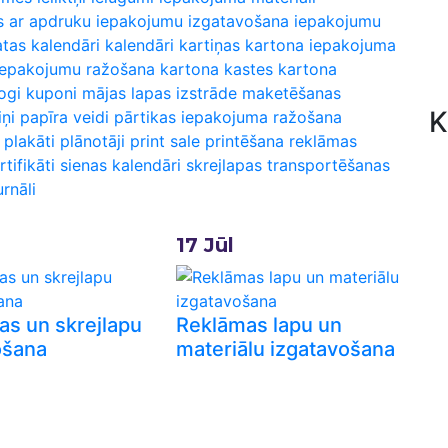
s ar apdruku
iepakojumu izgatavošana
iepakojumu
tas kalendāri
kalendāri
kartiņas
kartona iepakojuma
iepakojumu ražošana
kartona kastes
kartona
ogi
kuponi
mājas lapas izstrāde
maketēšanas
K
ņi
papīra veidi
pārtikas iepakojuma ražošana
plakāti
plānotāji
print sale
printēšana
reklāmas
rtifikāti
sienas kalendāri
skrejlapas
transportēšanas
urnāli
17
Jūl
as un skrejlapu
Reklāmas lapu un
ošana
materiālu izgatavošana