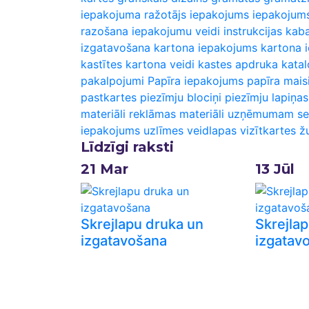
iepakojuma ražotājs
iepakojums
iepakojum
razošana
iepakojumu veidi
instrukcijas
kaba
izgatavošana
kartona iepakojums
kartona 
kastītes
kartona veidi
kastes apdruka
katal
pakalpojumi
Papīra iepakojums
papīra maisi
pastkartes
piezīmju blociņi
piezīmju lapiņas
materiāli
reklāmas materiāli uzņēmumam
se
iepakojums
uzlīmes
veidlapas
vizītkartes
ž
Līdzīgi raksti
21
Mar
13
Jūl
Skrejlapu druka un
Skrejlap
izgatavošana
izgatav