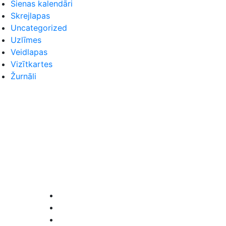
Sienas kalendāri
Skrejlapas
Uncategorized
Uzlīmes
Veidlapas
Vizītkartes
Žurnāli
Seko mums
Facebook
Instagram
LinkedIn