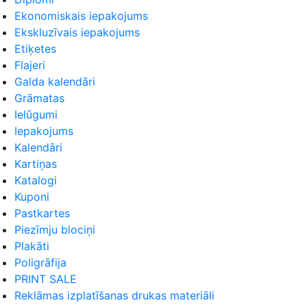
Ekonomiskais iepakojums
Ekskluzīvais iepakojums
Etiķetes
Flajeri
Galda kalendāri
Grāmatas
Ielūgumi
Iepakojums
Kalendāri
Kartiņas
Katalogi
Kuponi
Pastkartes
Piezīmju blociņi
Plakāti
Poligrāfija
PRINT SALE
Reklāmas izplatīšanas drukas materiāli