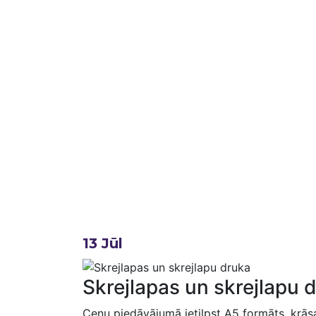
13
Jūl
Skrejlapas un skrejlapu d
Cenu piedāvājumā ietilpst A5 formāts, krā