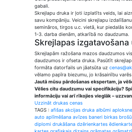
gabali.
Skrejlapu druka ir ļoti izplatīts veids, lai a
savu kompāniju. Veicini skrejlapu izdalīšanu 
semināros, tirgos u.c. vietā, kur piedalās 
1-3. darba dienām, atkarībā no daudzuma.
Skrejlapas izgatavošana
Skrejlapām ražošana mazos daudzumos vis iz
daudzumos ir ofseta druka. Pasūtīt skrejlap
formāta datorfails un jāatsūta uz
cenas@akc
vēlamo papīra biezumu, jo krāsainību varēs 
Jautā mūsu pārdošanas ekspertam, ja vēli
Vēlies citu daudzumu vai specifikāciju? S
informāciju vai arī rīkojies vieglāk – uz
Uzzināt drukas cenas
TAGS :
afišas
akcijas druka
albūmi
aploksn
auto aplīmēšana
avīzes
baneri
birkas
brošū
diplomi
drukāšana
dzērienkartes
ēdienkart
kartes
grafiskais dizains
grāmatas
grāmatz