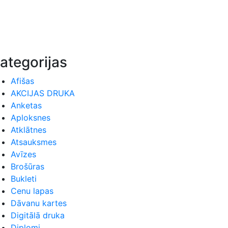
ategorijas
Afišas
AKCIJAS DRUKA
Anketas
Aploksnes
Atklātnes
Atsauksmes
Avīzes
Brošūras
Bukleti
Cenu lapas
Dāvanu kartes
Digitālā druka
Diplomi