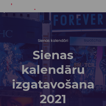
Sienas kalendāri
Sienas
kalendāru
izgatavošana
2021