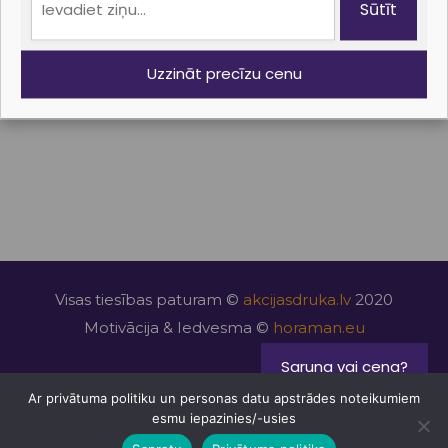
Sūtīt
Uzzināt precīzu cenu
Seko mums
Facebook
Instagram
LinkedIn
Youtube
Visas tiesības paturam ©
akcijasdruka.lv
2020
Motivācija & Iedvesma ©
horaman.eu
Saruna vai cena?
Mājas lapu izstrāde
kaspardizainu.lv
Ar privātuma politiku un personas datu apstrādes noteikumiem
Majaslapasizstrade.lv
esmu iepazinies/-usies
Atsauksmes