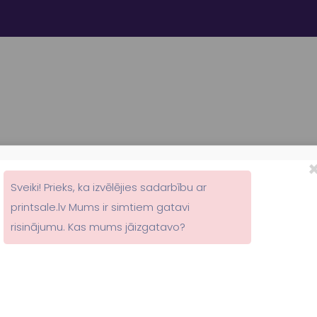
SĀKUMS
PAR MUMS
AKCIJAS DRUKA
KATAL
Vizītkartes
Sveiki! Prieks, ka izvēlējies sadarbību ar
printsale.lv Mums ir simtiem gatavi
artes druka un viz
risinājumu. Kas mums jāizgatavo?
izgatavošana