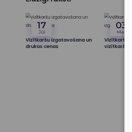
17
03
Jūl
Mar
Vizītkaršu izgatavošana un
Vizītkartes
drukas cenas
vizītkaršu