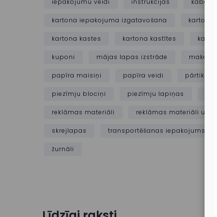
iepakojumu veidi
instrukcijas
kabatas
kartona iepakojuma izgatavošana
kartona
kartona kastes
kartona kastītes
karto
kuponi
mājas lapas izstrāde
maketēš
papīra maisiņi
papīra veidi
pārtikas
piezīmju blociņi
piezīmju lapiņas
pla
reklāmas materiāli
reklāmas materiāli u
skrejlapas
transportēšanas iepakojums
žurnāli
Līdzīgi raksti