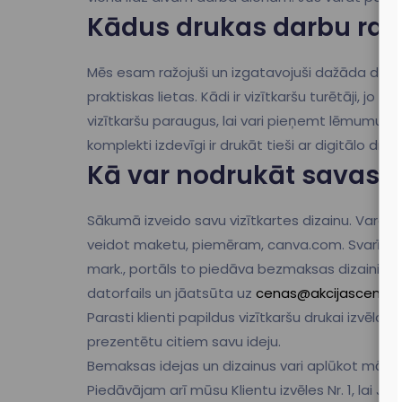
Kādus drukas darbu raž
Mēs esam ražojuši un izgatavojuši dažāda dizai
praktiskas lietas. Kādi ir vizītkaršu turētāji, j
vizītkaršu paraugus, lai vari pieņemt lēmumu pa
komplekti izdevīgi ir drukāt tieši ar digitālo dru
Kā var nodrukāt savas v
Sākumā izveido savu vizītkartes dizainu. Varam 
veidot maketu, piemēram, canva.com. Svarīgi t
mark., portāls to piedāva bezmaksas dizainiem
datorfails un jāatsūta uz
cenas@akcijascenas.lv
Parasti klienti papildus vizītkaršu drukai izvēlas
s
prezentētu citiem savu ideju.
Bemaksas idejas un dizainus vari aplūkot māja
Piedāvājam arī mūsu Klientu izvēles Nr. 1, lai Jum