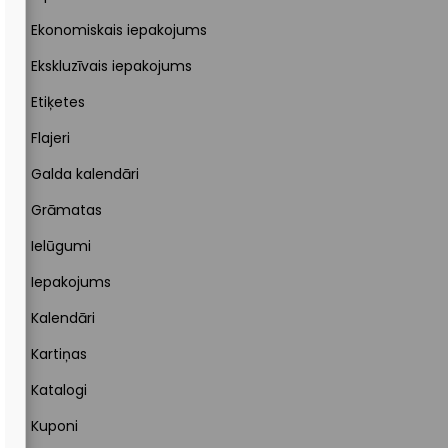
Ekonomiskais iepakojums
Ekskluzīvais iepakojums
Etiķetes
Flajeri
Galda kalendāri
Grāmatas
Ielūgumi
Iepakojums
Kalendāri
Kartiņas
Katalogi
Kuponi