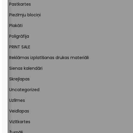
Pastkartes
Piezīmju blociņi
Plakāti
Poligrāfija
PRINT SALE
Reklāmas izplatīšanas drukas materiāli
Sienas kalendāri
Skrejlapas
Uncategorized
Uzlīmes
Veidlapas
Vizītkartes
Žurnāli