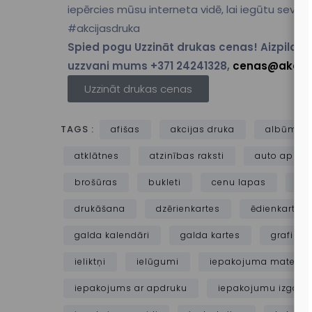
iepērcies mūsu interneta vidē, lai iegūtu sev v
#akcijasdruka
Spied pogu Uzzināt drukas cenas! Aizpildi pa
uzzvani mums +371 24241328,
cenas@akcija
Uzzināt drukas cenas
TAGS :
afišas
akcijas druka
albūmi
atklātnes
atzinības raksti
auto aplīm
brošūras
bukleti
cenu lapas
ce
drukāšana
dzērienkartes
ēdienkartes
galda kalendāri
galda kartes
grafiska
ieliktņi
ielūgumi
iepakojuma materiāl
iepakojums ar apdruku
iepakojumu izgata