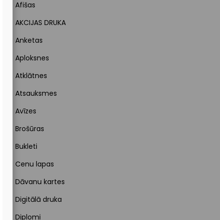
Afišas
AKCIJAS DRUKA
Anketas
Aploksnes
Atklātnes
Atsauksmes
Avīzes
Brošūras
Bukleti
Cenu lapas
Dāvanu kartes
Digitālā druka
Diplomi