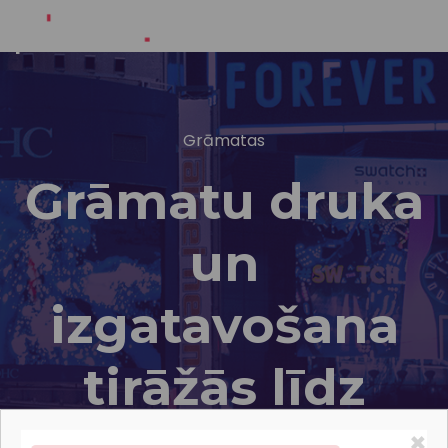
Grāmatas
Grāmatu druka
un
izgatavošana
tirāžās līdz
×