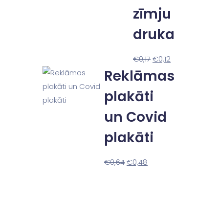
zīmju
druka
€
0,17
€
0,12
Reklāmas
plakāti
un Covid
plakāti
€
0,64
€
0,48