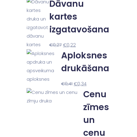
Dāvanu
kartes
izgatavošana
€
0,27
€
0,22
Aploksnes
drukāšana
€
0,41
€
0,34
Cenu
zīmes
un
cenu