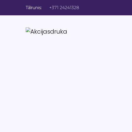
Tālrunis:
+371 24241328