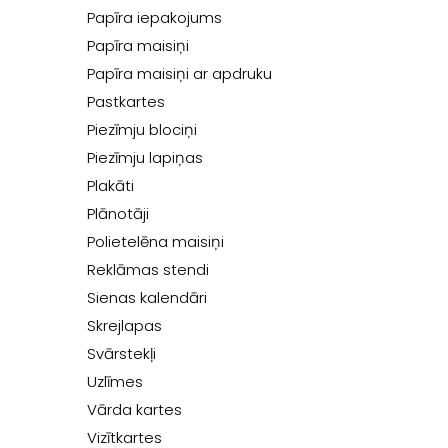
Papīra iepakojums
Papīra maisiņi
Papīra maisiņi ar apdruku
Pastkartes
Piezīmju blociņi
Piezīmju lapiņas
Plakāti
Plānotāji
Polietelēna maisiņi
Reklāmas stendi
Sienas kalendāri
Skrejlapas
Svārstekļi
Uzlīmes
Vārda kartes
Vizītkartes