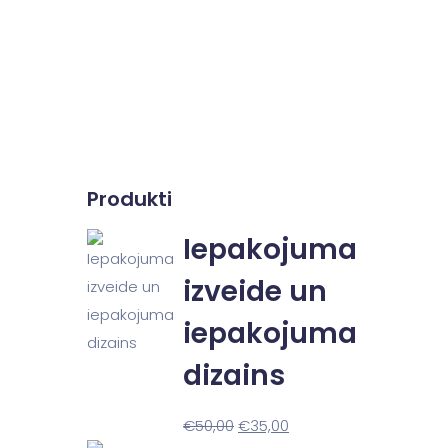
Produkti
Iepakojuma
izveide un
iepakojuma
dizains
€
50,00
€
35,00