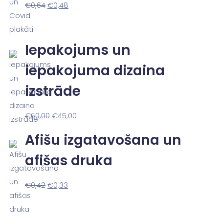
€
0,64
€
0,48
Iepakojums un
iepakojuma dizaina
izstrāde
€
60,00
€
45,00
Afišu izgatavošana un
afišas druka
€
0,42
€
0,33