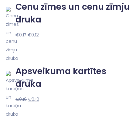
Cenu zīmes un cenu zīmju
druka
€
0,17
€
0,12
Apsveikuma kartītes
druka
€
0,16
€
0,12