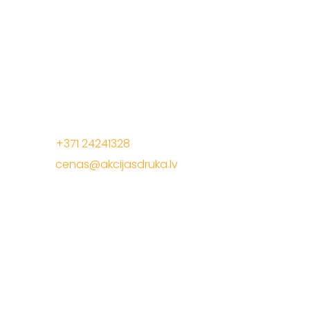
Mēs radam akcijas cenas, lai Jūs pelnītu vairāk ar
mūsu drukas materiāliem!
Jelgavas iela 68, Riga. 1 stavs
Tālrunis:
+371 24241328
E-Pasts:
cenas@akcijasdruka.lv
Darba laiks: P – Pk. 9:00 – 17:00
Akcijas druka
Apsveikuma materiāli
Daudzlapu materiāli