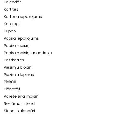
Kalendāri
Kartītes
Kartona iepakojums
Katalogi
Kuponi
Papīra iepakojums
Papīra maisiņi
Papīra maisiņi ar apdruku
Pastkartes
Piezīmju blociņi
Piezīmju lapiņas
Plakāti
Plānotāji
Polietelēna maisiņi
Reklāmas stendi
Sienas kalendāri