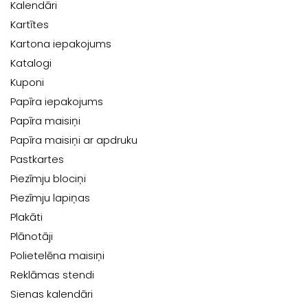
Kalendāri
Kartītes
Kartona iepakojums
Katalogi
Kuponi
Papīra iepakojums
Papīra maisiņi
Papīra maisiņi ar apdruku
Pastkartes
Piezīmju blociņi
Piezīmju lapiņas
Plakāti
Plānotāji
Polietelēna maisiņi
Reklāmas stendi
Sienas kalendāri