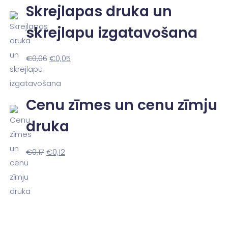
Skrejlapas druka un
skrejlapu izgatavošana
€
0,06
€
0,05
Cenu zīmes un cenu zīmju
druka
€
0,17
€
0,12