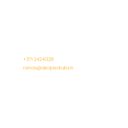
Mēs radam akcijas cenas, lai Jūs pelnītu vairāk ar
mūsu drukas materiāliem!
Jelgavas iela 68, Riga. 1 stavs
Tālrunis:
+371 24241328
E-Pasts:
cenas@akcijasdruka.lv
Darba laiks: P – Pk. 9:00 – 17:00
Akcijas druka
Apsveikuma materiāli
Daudzlapu materiāli