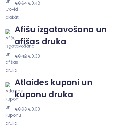
€
0,64
€
0,48
Afišu izgatavošana un
afišas druka
€
0,42
€
0,33
Atlaides kuponi un
kuponu druka
€
0,03
€
0,03