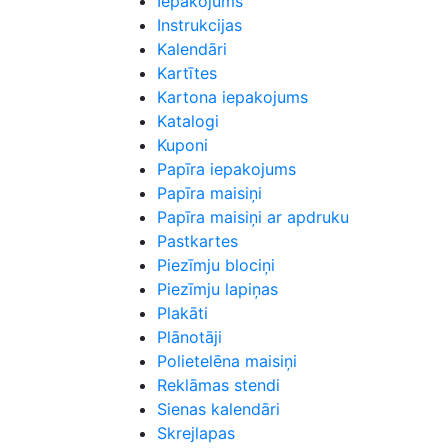
Iepakojums
Instrukcijas
Kalendāri
Kartītes
Kartona iepakojums
Katalogi
Kuponi
Papīra iepakojums
Papīra maisiņi
Papīra maisiņi ar apdruku
Pastkartes
Piezīmju blociņi
Piezīmju lapiņas
Plakāti
Plānotāji
Polietelēna maisiņi
Reklāmas stendi
Sienas kalendāri
Skrejlapas