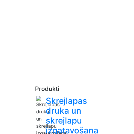
Produkti
Skrejlapas
druka un
skrejlapu
izgatavošana