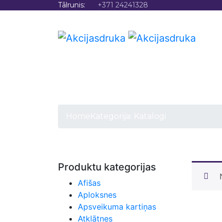
Tālrunis:
+371 24241328
SĀKU
Home
Kategorija:
Katalogi
Produktu kategorijas
Afišas
Aploksnes
Apsveikuma kartiņas
Atklātnes