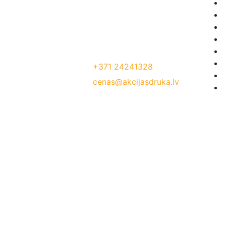
Mēs radam akcijas cenas, lai Jūs
pelnītu vairāk ar mūsu drukas
materiāliem!
Jelgavas iela 68, Riga. 1 stavs
Tālrunis:
+371 24241328
E-Pasts:
cenas@akcijasdruka.lv
Darba laiks: P – Pk. 9:00 – 17:00