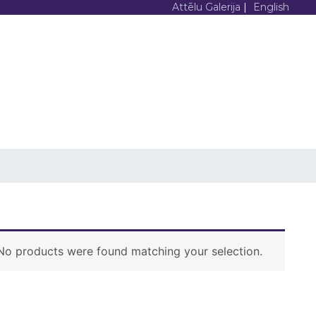
Attēlu Galerija
|
English
MS
PAR
AKCIJAS
KATALOGS
MUMS
DRUKA
Product Archive
Sveiki! Prieks, ka izvēlējies sadarbību ar
printsale.lv Mums ir simtiem gatavi
risinājumu. Kas mums jāizgatavo?
No products were found matching your selection.