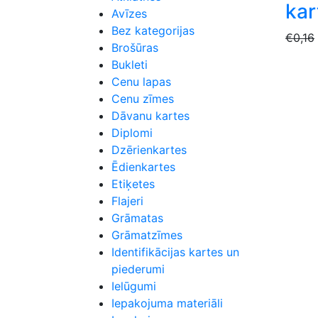
kar
Avīzes
Bez kategorijas
€
0,16
Brošūras
Bukleti
Cenu lapas
Cenu zīmes
Dāvanu kartes
Diplomi
Dzērienkartes
Ēdienkartes
Etiķetes
Flajeri
Grāmatas
Grāmatzīmes
Identifikācijas kartes un
piederumi
Ielūgumi
Iepakojuma materiāli