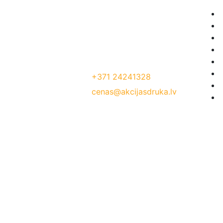
Mēs radam akcijas cenas, lai Jūs
pelnītu vairāk ar mūsu drukas
materiāliem!
Jelgavas iela 68, Riga. 1 stavs
Tālrunis:
+371 24241328
E-Pasts:
cenas@akcijasdruka.lv
Darba laiks: P – Pk. 9:00 – 17:00