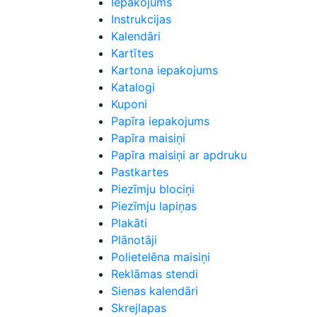
Iepakojums
Instrukcijas
Kalendāri
Kartītes
Kartona iepakojums
Katalogi
Kuponi
Papīra iepakojums
Papīra maisiņi
Papīra maisiņi ar apdruku
Pastkartes
Piezīmju blociņi
Piezīmju lapiņas
Plakāti
Plānotāji
Polietelēna maisiņi
Reklāmas stendi
Sienas kalendāri
Skrejlapas