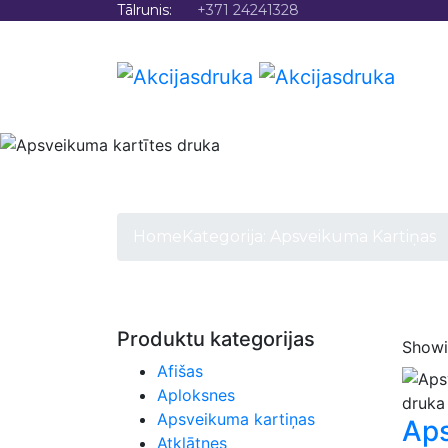
Tālrunis:
+371 24241328
SĀK
Home
Kategorija:
Apsveikuma Kartiņas
Produktu kategorijas
Showin
Afišas
Aploksnes
Apsveikuma kartiņas
Ap
Atklātnes