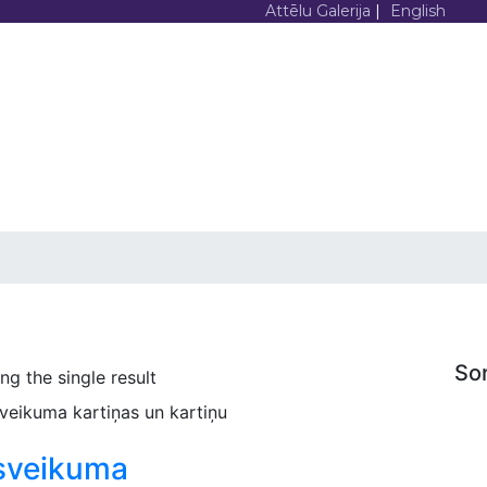
Attēlu Galerija
|
English
UMS
PAR
AKCIJAS
KATALOGS
MUMS
DRUKA
Product Archive
Sveiki! Prieks, ka izvēlējies sadarbību ar
printsale.lv Mums ir simtiem gatavi
risinājumu. Kas mums jāizgatavo?
Sor
g the single result
sveikuma