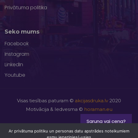
Privātuma politika
Seko mums
Facebook
Instagram
LinkedIn
Youtube
Visas tiesības paturam ©
akcijasdruka.lv
2020
Motivācija & Iedvesma ©
horaman.eu
Saruna vai cena?
Mājas lapu izstrāde
kaspardizainu.lv
Ar privātuma politiku un personas datu apstrādes noteikumiem
Majaslapasizstrade.lv
esmu iepazinies/-usies