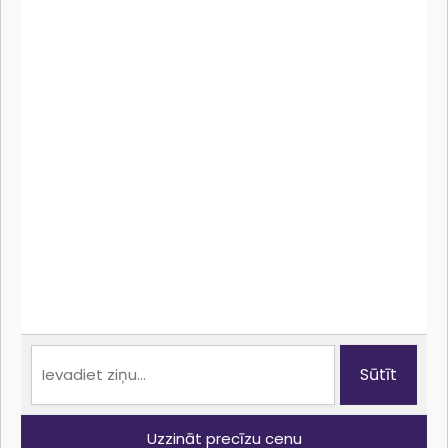
Apsveikuma materiāli
Daudzlapu materiāli
Iepakojuma materiāli
Kalendāri
Korporatīvie materiāli
Prezentācijas materiāli
Reklāmas materiāli
Uzlīmes materiāli
Par mums
Printsale
Sūtīt
Atsauksmes
Uzzināt precīzu cenu
Kontakti