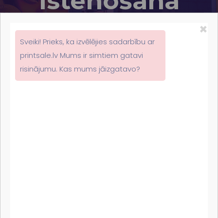
īstenošana
×
Sveiki! Prieks, ka izvēlējies sadarbību ar
printsale.lv Mums ir simtiem gatavi
risinājumu. Kas mums jāizgatavo?
05
Mar