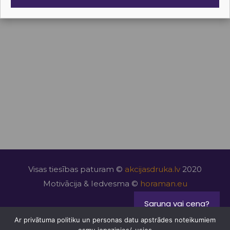
Privātuma politika
Seko mums
Facebook
Instagram
LinkedIn
Youtube
Visas tiesības paturam ©
akcijasdruka.lv
2020
Motivācija & Iedvesma ©
horaman.eu
Saruna vai cena?
Mājas lapu izstrāde
kaspardizainu.lv
Ar privātuma politiku un personas datu apstrādes noteikumiem
Majaslapasizstrade.lv