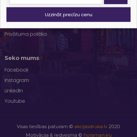
Printsale
Atsauksmes
Uzzināt precīzu cenu
Kontakti
Privātuma politika
Seko mums
Facebook
Instagram
LinkedIn
Youtube
Visas tiesības paturam ©
akcijasdruka.lv
2020
Motivācija & Iedvesma ©
horaman.eu