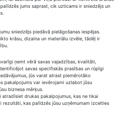
alīdzēs jums saprast, cik ⁢uzticams ir sniedzējs un
s.
pojumu sniedzējs piedāvā pielāgošanas iespējas.
o krāsu, dizaina un materiālu izvēle, tādēļ ir
ību.
svarīgi ņemt vērā savas vajadzības, kvalitāti,
entificējot​ savas specifiskās prasības un rūpīgi
edāvājumus, jūs varat atrast ‍piemērotāko
kas pakalpojums var ievērojami uzlabot jūsu
jūsu biznesa mērķus.
ti atradīsiet drukas pakalpojumus, kas ne tikai
cili rezultāti, kas palīdzēs jūsu uzņēmumam izcelties