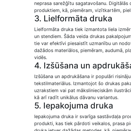
neprasa sarežģītu sagatavošanu. Digitālās dr
produktiem, kā, piemēram, ​vizītkartēm, p
3. Lielformāta druka
Lielformāta druka tiek izmantota liela izm
un ⁣stendiem. Šāda veida drukas pakalpojum
tie var efektīvi piesaistīt uzmanību un nodo
dažādos ‍materiālos, piemēram, audumā, pla
vidēs.
4. Izšūšana un apdrukāš
Izšūšana un apdrukāšana ir populāri risināj
tekstilmateriālus. Izmantojot šo drukas pak
uzrakstiem vai pat mākslinieciskām ilustrācij
kā arī radīt unikālus dāvanu variantus.
5. Iepakojuma druka
Iepakojuma druka ir svarīga sastāvdaļa prod
produkti, ⁤kas ⁣tiek pārdoti veikalos, prasa 
⁤druka ietver dažādas metodes,​ kā, piemēram,