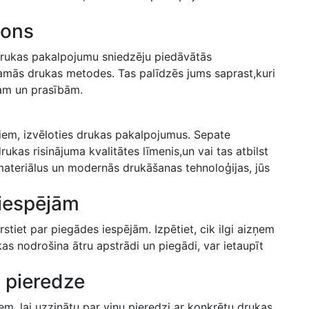
ions
drukas pakalpojumu sniedzēju piedāvātās
ejamās ​drukas metodes. Tas palīdzēs jums saprast,kuri⁤
tam un prasībām.
oriem, izvēloties drukas pakalpojumus. Sepate
ukas risinājuma kvalitātes līmenis,un vai tas atbilst
ateriālus un modernās ‍drukāšanas‍ tehnoloģijas, jūs
 iespējām
stiet par piegādes​ iespējām. Izpētiet, cik ‌ilgi aizņem
 ‍nodrošina ātru apstrādi ​un piegādi, var ietaupīt⁣
 pieredze
em, lai uzzinātu par viņu pieredzi ar konkrētu drukas