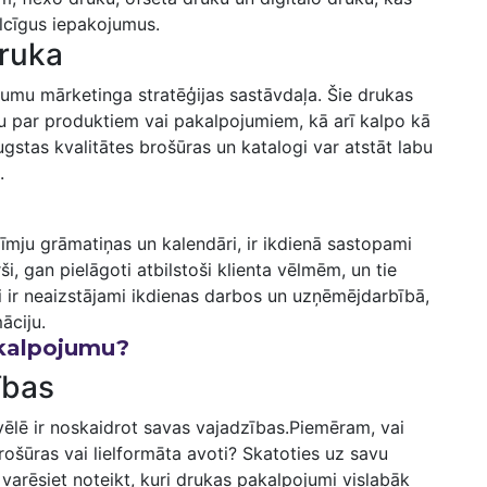
ilcīgus iepakojumus.
druka
umu mārketinga stratēģijas sastāvdaļa. Šie drukas
iju par produktiem vai pakalpojumiem, kā arī kalpo kā
Augstas kvalitātes brošūras un katalogi var atstāt labu
.
zīmju grāmatiņas un kalendāri, ir ikdienā sastopami
, gan pielāgoti atbilstoši⁢ klienta vēlmēm, un tie
ti ir neaizstājami ikdienas darbos⁢ un⁣ uzņēmējdarbībā,
māciju.
akalpojumu?
ības
ēlē ir noskaidrot savas vajadzības.Piemēram, vai ​
ošūras vai lielformāta​ avoti? Skatoties uz savu
 varēsiet ⁣noteikt, kuri drukas pakalpojumi vislabāk