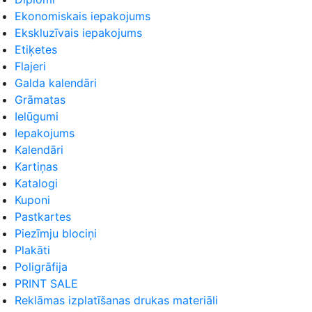
Ekonomiskais iepakojums
Ekskluzīvais iepakojums
Etiķetes
Flajeri
Galda kalendāri
Grāmatas
Ielūgumi
Iepakojums
Kalendāri
Kartiņas
Katalogi
Kuponi
Pastkartes
Piezīmju blociņi
Plakāti
Poligrāfija
PRINT SALE
Reklāmas izplatīšanas drukas materiāli