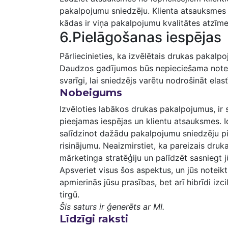
pakalpojumu sniedzēju. Klienta atsauksmes p
kādas ‍ir viņa pakalpojumu kvalitātes atzīme
6.Pielāgošanas iespējas
Pārliecinieties, ka izvēlētais‌ drukas pakal
Daudzos gadījumos būs nepieciešama noteikt
svarīgi, lai sniedzējs varētu nodrošināt⁣ elast
Nobeigums
Izvēloties labākos​ drukas pakalpojumus, ir 
pieejamas iespējas un klientu‍ atsauksmes. Id
salīdzinot dažādu ⁤pakalpojumu sniedzēju pi
risinājumu. Neaizmirstiet, ka pareizais ‌dru
mārketinga stratēģiju un palīdzēt ⁢sasniegt 
Apsveriet ⁢visus šos aspektus, un jūs noteik
apmierinās jūsu⁣ prasības,‌ bet arī hibrīdi iz
tirgū.
Šis saturs​ ir ģenerēts ar MI.
Līdzīgi raksti