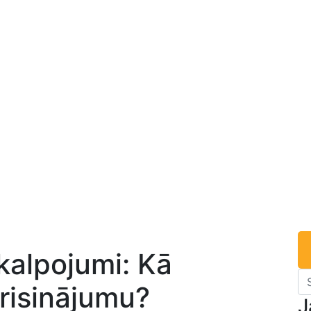
kalpojumi: Kā
 risinājumu?
J