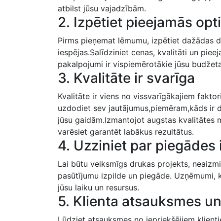
atbilst jūsu vajadzībām.
2. Izpētiet pieejamās opt
Pirms⁢ pieņemat lēmumu, izpētiet ​dažādas 
iespējas.Salīdziniet cenas, kvalitāti un pie
pakalpojumi ​ir vispiemērotākie jūsu budže
3. Kvalitāte ir svarīga
Kvalitāte ir viens no vissvarīgākajiem fakt
uzdodiet ⁣sev jautājumus,piemēram,kāds ir dr
jūsu gaidām.Izmantojot augstas kvalitātes m
varēsiet garantēt labākus ⁤rezultātus.
4. Uzziniet​ par piegādes
Lai būtu veiksmīgs‌ drukas projekts, neaizmir
pasūtījumu izpilde un piegāde. Uzņēmumi,‍ kas
jūsu laiku un resursus.
5. Klienta atsauksmes un
Lūdziet atsauksmes no iepriekšējiem klienti