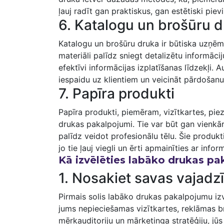
ļauj radīt gan praktiskus, gan estētiski piev
6. Katalogu un brošūru 
Katalogu un brošūru druka ir būtiska uzņēm
materiāli palīdz sniegt detalizētu ​informāc
efektīvi informācijas izplatīšanas līdzekļi. 
‍iespaidu uz ⁤klientiem ‍un veicināt pārdošanu
7. Papīra produkti
Papīra ​produkti, piemēram, vizītkartes, pie
drukas pakalpojumi. Tie var būt gan vienkārši
palīdz ‍veidot ‍profesionālu‌ tēlu. Šie produk
jo tie ļauj viegli un ērti apmainīties ar infor
Kā izvēlēties labāko⁢ drukas p
1. Nosakiet savas vajadz
Pirmais solis labāko drukas pakalpojumu izv
jums nepieciešamas vizītkartes, ​reklāmas br
mērķauditoriju un mārketinga stratēģiju,‌ jūs