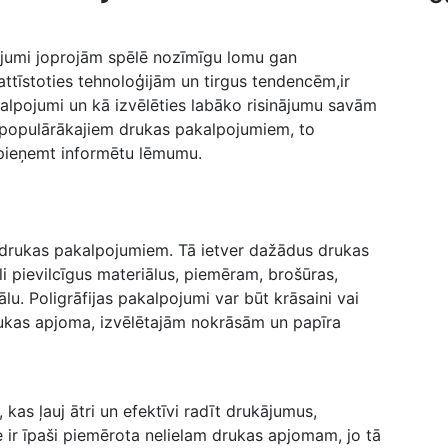
ojumi joprojām spēlē nozīmīgu lomu gan
ttīstoties‌ tehnoloģijām un tirgus tendencēm,ir
akalpojumi un kā izvēlēties labāko risinājumu savām
r populārākajiem drukas pakalpojumiem, to
pieņemt informētu lēmumu.
em​ drukas pakalpojumiem. Tā ietver dažādus drukas
āli pievilcīgus materiālus, piemēram, ⁢brošūras,
lu. Poligrāfijas pakalpojumi var būt krāsaini vai
 drukas apjoma, izvēlētajām nokrāsām un papīra
as ļauj ātri un ⁢efektīvi ⁤radīt​ drukājumus,
 ir īpaši piemērota⁤ nelielam drukas apjomam, jo tā