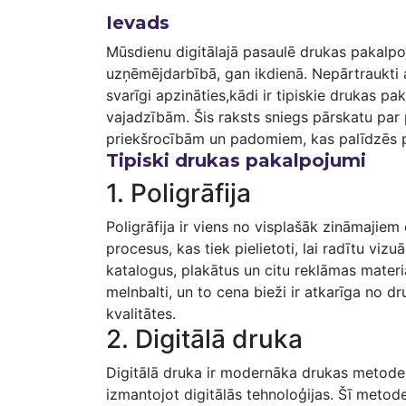
Ievads
Mūsdienu digitālajā pasaulē‍ drukas pakalp
uzņēmējdarbībā, gan ikdienā. Nepārtraukti a
svarīgi apzināties,kādi ir tipiskie drukas p
vajadzībām. Šis raksts ⁤sniegs pārskatu pa
priekšrocībām un padomiem, kas palīdzēs 
Tipiski drukas pakalpojumi
1. Poligrāfija
Poligrāfija ir viens ⁣no visplašāk zināmaji
procesus, kas tiek‌ pielietoti, lai radītu vizu
katalogus, plakātus un citu reklāmas materiā
melnbalti, un to cena‌ bieži ir atkarīga ​no
kvalitātes.
2. ⁤Digitālā druka
Digitālā druka‍ ir modernāka drukas metode, ​k
izmantojot digitālās tehnoloģijas. Šī metode