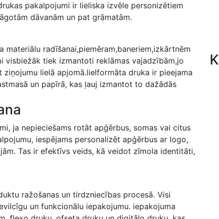
ukas pakalpojumi ‍ir lieliska izvēle personizētiem
ielāgotām​ dāvanām un pat grāmatām.
ēra materiālu radīšanai,piemēram,baneriem,izkārtnēm
K
i visbiežāk tiek izmantoti reklāmas vajadzībām,jo
t ziņojumu lielā ⁤apjomā.lielformāta druka ir pieejama
stmasā un papīrā, kas ļauj izmantot to ​dažādās
ana
umi, ja nepieciešams rotāt apģērbus, somas vai citus
alpojumu, iespējams ‌personalizēt apģērbus ar logo,
ām. Tas ir efektīvs veids, kā veidot zīmola identitāti,
uktu ražošanas ⁤un tirdzniecības procesā.‍ Visi
pievilcīgu un funkcionālu iepakojumu.​ iepakojuma
​ flexo druku, ⁢ofseta druku un digitālo⁣ druku,​ kas