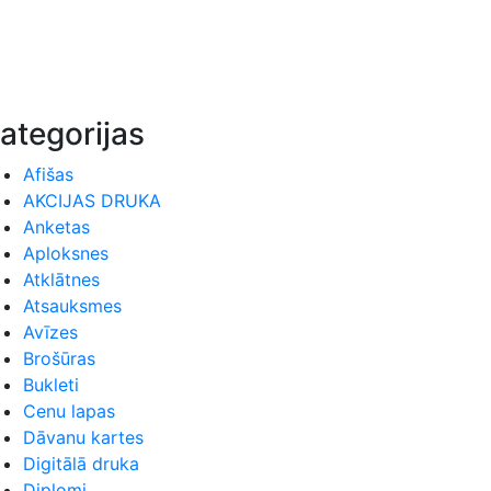
ategorijas
Afišas
AKCIJAS DRUKA
Anketas
Aploksnes
Atklātnes
Atsauksmes
Avīzes
Brošūras
Bukleti
Cenu lapas
Dāvanu kartes
Digitālā druka
Diplomi