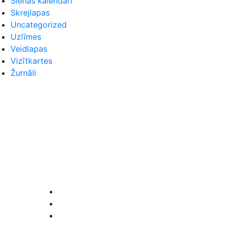
Sienas kalendāri
Skrejlapas
Uncategorized
Uzlīmes
Veidlapas
Vizītkartes
Žurnāli
Seko mums
Facebook
Instagram
LinkedIn