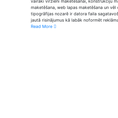
vairāki virzieni maketēšanai, konstrukciju
maketēšana, web lapas maketēšana un vēl c
tipogrāfijas nozarē ir datora faila sagatavo
jautā risinājumus kā labāk noformēt reklām
Read More