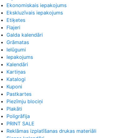
Ekonomiskais iepakojums
Ekskluzīvais iepakojums
Etiķetes
Flajeri
Galda kalendāri
Grāmatas
Ielūgumi
Iepakojums
Kalendāri
Kartiņas
Katalogi
Kuponi
Pastkartes
Piezīmju blociņi
Plakāti
Poligrāfija
PRINT SALE
Reklāmas izplatīšanas drukas materiāli