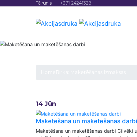
Tālrunis:
+371 24241328
SĀKU
Maketēš
Home
Birka:
Maketēšanas Izmaksas
14
Jūn
Maketēšana un maketēšanas darb
Maketēšana un maketēšanas darbi Cilvēki uz