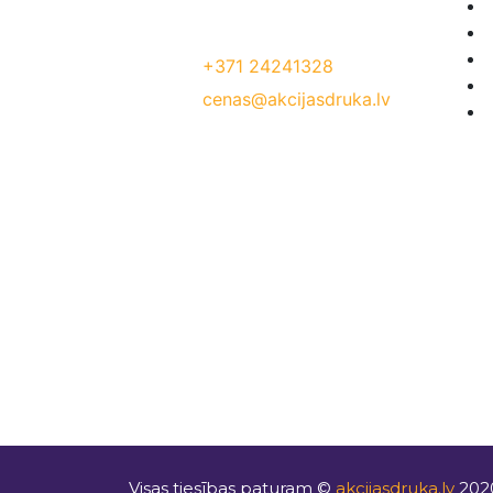
Jelgavas iela 68, Riga. 1 stavs
Tālrunis:
+371 24241328
E-Pasts:
cenas@akcijasdruka.lv
Darba laiks: P – Pk. 9:00 – 17:00
Visas tiesības paturam ©
akcijasdruka.lv
202