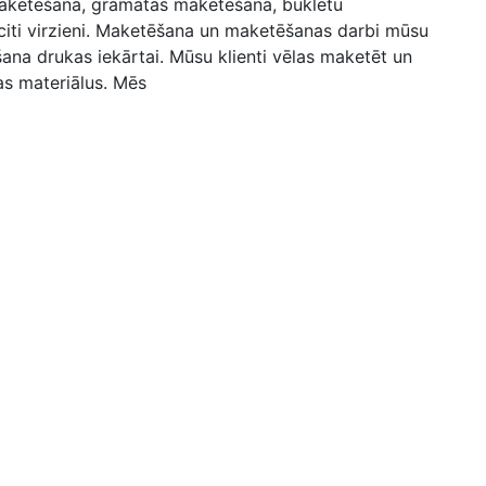
 maketēšana, grāmatas maketēšana, bukletu
iti virzieni. Maketēšana un maketēšanas darbi mūsu
šana drukas iekārtai. Mūsu klienti vēlas maketēt un
as materiālus. Mēs