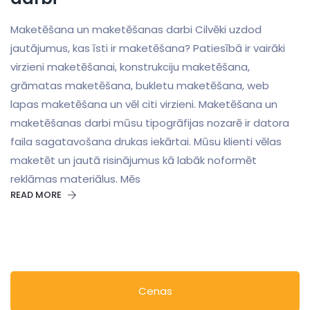
Maketēšana un maketēšanas darbi Cilvēki uzdod
jautājumus, kas īsti ir maketēšana? Patiesībā ir vairāki
virzieni maketēšanai, konstrukciju maketēšana,
grāmatas maketēšana, bukletu maketēšana, web
lapas maketēšana un vēl citi virzieni. Maketēšana un
maketēšanas darbi mūsu tipogrāfijas nozarē ir datora
faila sagatavošana drukas iekārtai. Mūsu klienti vēlas
maketēt un jautā risinājumus kā labāk noformēt
reklāmas materiālus. Mēs
READ MORE
Cenas