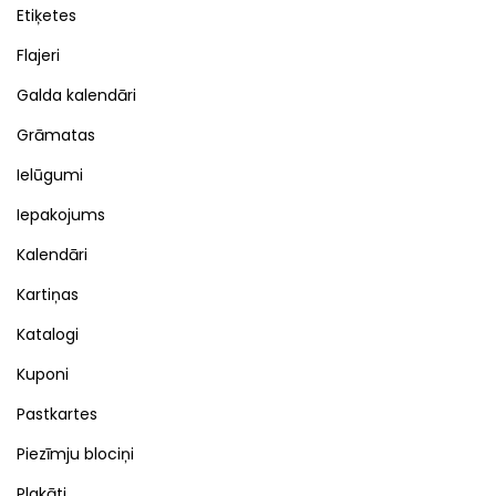
Etiķetes
Flajeri
Galda kalendāri
Grāmatas
Ielūgumi
Iepakojums
Kalendāri
Kartiņas
Katalogi
Kuponi
Pastkartes
Piezīmju blociņi
Plakāti