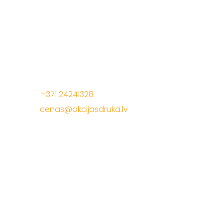
Mēs radam akcijas cenas, lai Jūs pelnītu vairāk ar
mūsu drukas materiāliem!
Jelgavas iela 68, Riga. 1 stavs
Tālrunis:
+371 24241328
E-Pasts:
cenas@akcijasdruka.lv
Darba laiks: P – Pk. 9:00 – 17:00
Akcijas druka
Apsveikuma materiāli
Daudzlapu materiāli
Iepakojuma materiāli