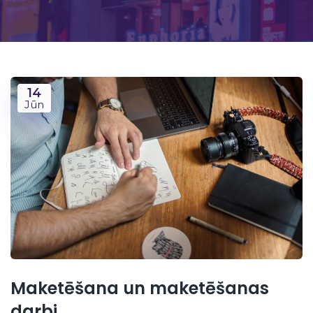
14
Jūn
Maketēšana un maketēšanas
darbi