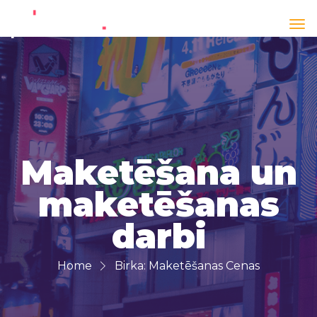
Maketēšana un
maketēšanas
×
darbi
Sveiki! Prieks, ka izvēlējies sadarbību ar
printsale.lv Mums ir simtiem gatavi
Home
Birka:
Maketēšanas Cenas
risinājumu. Kas mums jāizgatavo?