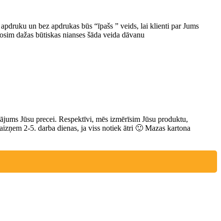
r apdruku un bez apdrukas būs “īpašs ” veids, lai klienti par Jums
drosim dažas būtiskas nianses šāda veida dāvanu
niājums Jūsu precei. Respektīvi, mēs izmērīsim Jūsu produktu,
aizņem 2-5. darba dienas, ja viss notiek ātri 🙂 Mazas kartona