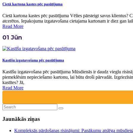
Cietā kartona kastes pēc pasūtījuma
Cietā kartona kastes pēc pasūtījuma Vēlies pārsteigt savus klientus? Ci
atcerētos. Iepakojuma izgatavošana cietajama kartonam ir diez gan laik
Read More
01
Jūn
Kastīšu izgatavošana pēc pasūtījuma
Kastīšu izgatavošana pēc pasūtījuma Mūsdienās ir daudz vieglu risināj
piemeklēsim nepieciešamo kartonu, lai būtu droši pārvadāt. Izgriezīsim
kastītes? Jā,
Read More
Jaunākās ziņas
Kompleksās pārdošanas risinājumi: Panākumu atslēga mūsdien