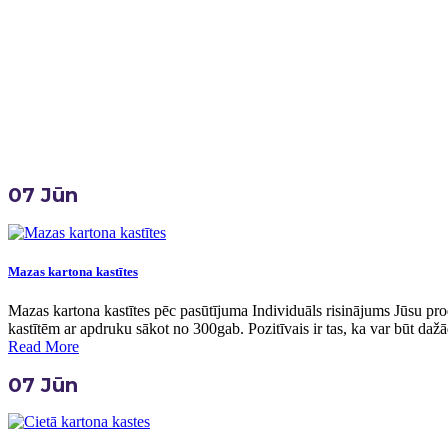
Home
Birka:
Kastīšu Ražošana
07
Jūn
Mazas kartona kastītes
Mazas kartona kastītes pēc pasūtījuma Individuāls risinājums Jūsu pr
kastītēm ar apdruku sākot no 300gab. Pozitīvais ir tas, ka var būt dažā
Read More
07
Jūn