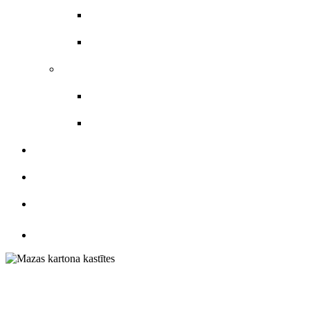
Skrejlapas
Veidlapas
Uzlīmes materiāli
Etiķetes
Uzlīmes
KATALOGS
ATSAUKSMES
KONTAKTI
Mazas kartona ka