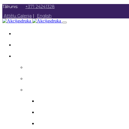
Tālrunis:
+371 24241328
Attēlu Galerija
|
English
SĀKUMS
PAR MUMS
AKCIJAS DRUKA
Akcijas druka
Poligrāfija
Apsveikuma materiāli
Aploksnes
Apsveikuma kartītes
Atzinības raksti