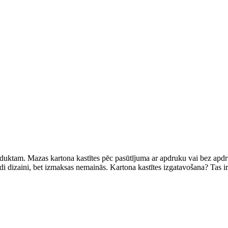
oduktam. Mazas kartona kastītes pēc pasūtījuma ar apdruku vai bez apdru
di dizaini, bet izmaksas nemainās. Kartona kastītes izgatavošana? Tas ir 