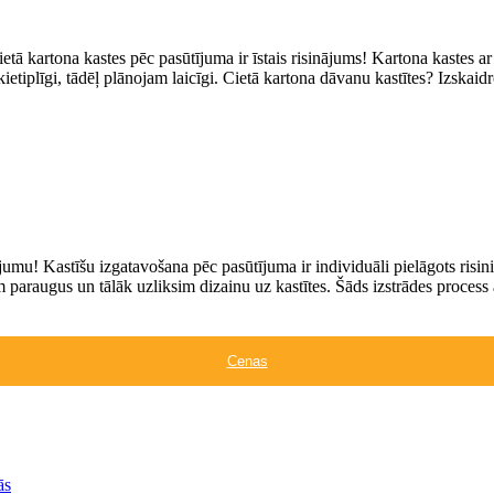
etā kartona kastes pēc pasūtījuma ir īstais risinājums! Kartona kastes a
ietiplīgi, tādēļ plānojam laicīgi. Cietā kartona dāvanu kastītes? Izskai
umu! Kastīšu izgatavošana pēc pasūtījuma ir individuāli pielāgots risi
 paraugus un tālāk uzliksim dizainu uz kastītes. Šāds izstrādes process 
Cenas
ās