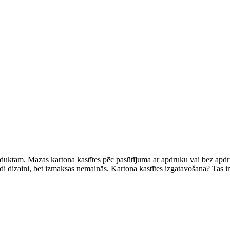
oduktam. Mazas kartona kastītes pēc pasūtījuma ar apdruku vai bez apdru
di dizaini, bet izmaksas nemainās. Kartona kastītes izgatavošana? Tas ir 