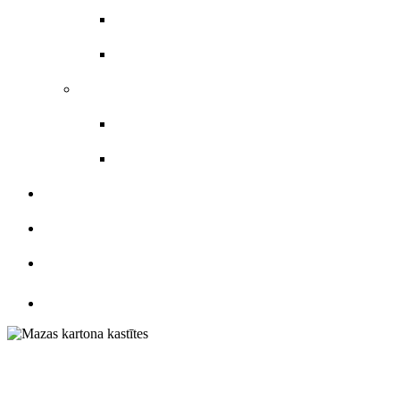
Skrejlapas
Veidlapas
Uzlīmes materiāli
Etiķetes
Uzlīmes
KATALOGS
ATSAUKSMES
KONTAKTI
Mazas kartona ka