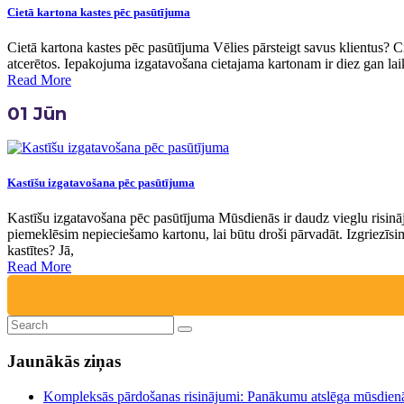
Cietā kartona kastes pēc pasūtījuma
Cietā kartona kastes pēc pasūtījuma Vēlies pārsteigt savus klientus? Ci
atcerētos. Iepakojuma izgatavošana cietajama kartonam ir diez gan laik
Read More
01
Jūn
Kastīšu izgatavošana pēc pasūtījuma
Kastīšu izgatavošana pēc pasūtījuma Mūsdienās ir daudz vieglu risināj
piemeklēsim nepieciešamo kartonu, lai būtu droši pārvadāt. Izgriezīsim
kastītes? Jā,
Read More
Jaunākās ziņas
Kompleksās pārdošanas risinājumi: Panākumu atslēga mūsdien