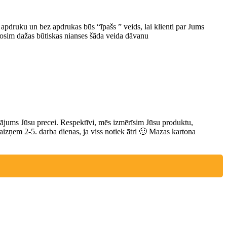
r apdruku un bez apdrukas būs “īpašs ” veids, lai klienti par Jums
drosim dažas būtiskas nianses šāda veida dāvanu
niājums Jūsu precei. Respektīvi, mēs izmērīsim Jūsu produktu,
aizņem 2-5. darba dienas, ja viss notiek ātri 🙂 Mazas kartona