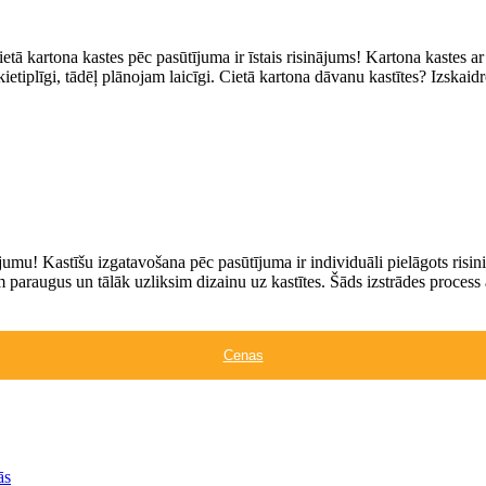
etā kartona kastes pēc pasūtījuma ir īstais risinājums! Kartona kastes a
ietiplīgi, tādēļ plānojam laicīgi. Cietā kartona dāvanu kastītes? Izskai
umu! Kastīšu izgatavošana pēc pasūtījuma ir individuāli pielāgots risi
 paraugus un tālāk uzliksim dizainu uz kastītes. Šāds izstrādes process 
Cenas
ās