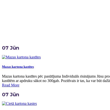
Home
Birka:
Kartona Kastes Pēc Pasūtījuma
07
Jūn
Mazas kartona kastītes
Mazas kartona kastītes pēc pasūtījuma Individuāls risinājums Jūsu pr
kastītēm ar apdruku sākot no 300gab. Pozitīvais ir tas, ka var būt dažā
Read More
07
Jūn