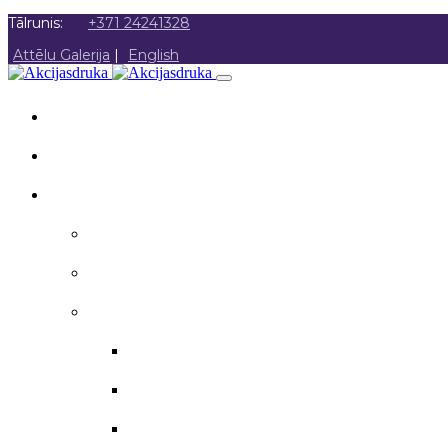
Tālrunis:
+371 24241328
Attēlu Galerija
|
English
SĀKUMS
PAR MUMS
AKCIJAS DRUKA
Akcijas druka
Poligrāfija
Apsveikuma materiāli
Aploksnes
Apsveikuma kartītes
Atzinības raksti