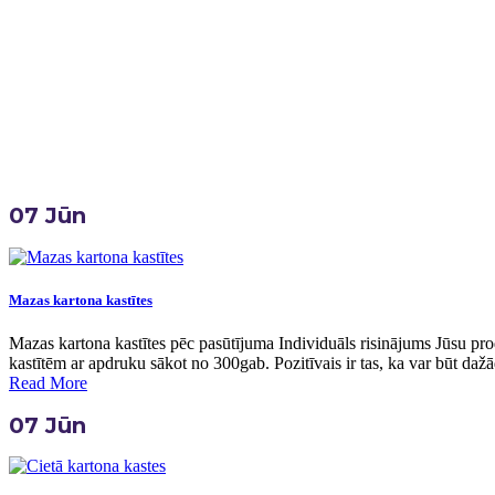
Home
Birka:
Kartona Kastes Dāvanām
07
Jūn
Mazas kartona kastītes
Mazas kartona kastītes pēc pasūtījuma Individuāls risinājums Jūsu pr
kastītēm ar apdruku sākot no 300gab. Pozitīvais ir tas, ka var būt dažā
Read More
07
Jūn