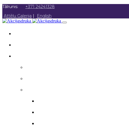
Tālrunis:
+371 24241328
Attēlu Galerija
|
English
SĀKUMS
PAR MUMS
AKCIJAS DRUKA
Akcijas druka
Poligrāfija
Apsveikuma materiāli
Aploksnes
Apsveikuma kartītes
Atzinības raksti