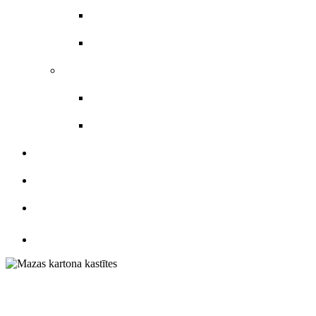
Skrejlapas
Veidlapas
Uzlīmes materiāli
Etiķetes
Uzlīmes
KATALOGS
ATSAUKSMES
KONTAKTI
Mazas kartona ka