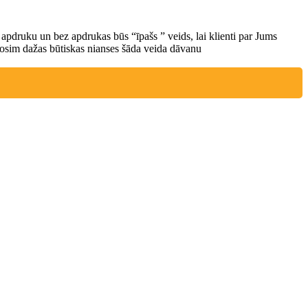
r apdruku un bez apdrukas būs “īpašs ” veids, lai klienti par Jums
drosim dažas būtiskas nianses šāda veida dāvanu