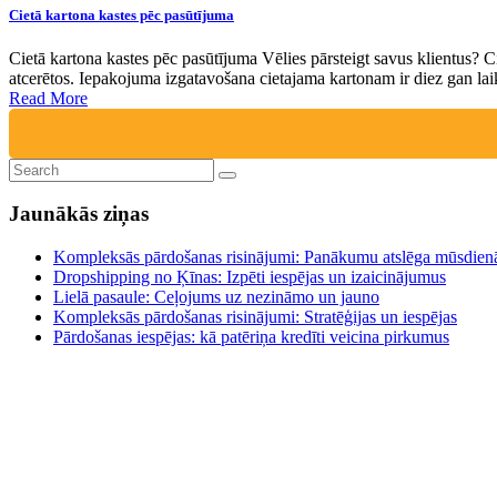
Cietā kartona kastes pēc pasūtījuma
Cietā kartona kastes pēc pasūtījuma Vēlies pārsteigt savus klientus? Ci
atcerētos. Iepakojuma izgatavošana cietajama kartonam ir diez gan laik
Read More
Jaunākās ziņas
Kompleksās pārdošanas risinājumi: Panākumu atslēga mūsdien
Dropshipping no Ķīnas: Izpēti iespējas un izaicinājumus
Lielā pasaule: Ceļojums uz nezināmo un jauno
Kompleksās pārdošanas risinājumi: Stratēģijas un iespējas
Pārdošanas iespējas: kā patēriņa kredīti veicina pirkumus