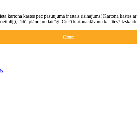
etā kartona kastes pēc pasūtījuma ir īstais risinājums! Kartona kastes a
ietiplīgi, tādēļ plānojam laicīgi. Cietā kartona dāvanu kastītes? Izskai
Cenas
ās