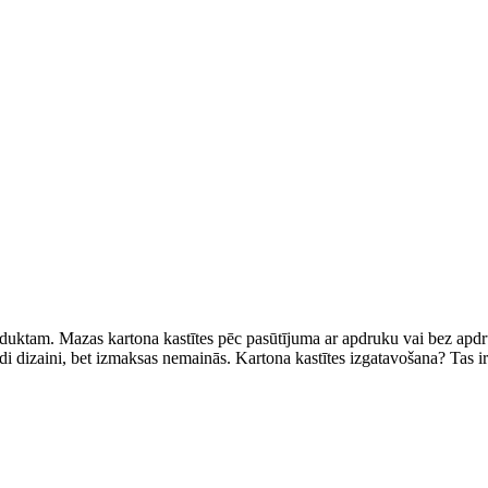
oduktam. Mazas kartona kastītes pēc pasūtījuma ar apdruku vai bez apdru
di dizaini, bet izmaksas nemainās. Kartona kastītes izgatavošana? Tas ir 