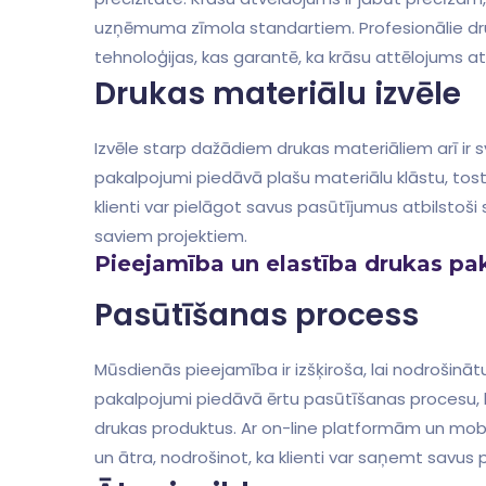
uzņēmuma zīmola ⁢standartiem. Profesionālie dr
tehnoloģijas,⁤ kas garantē,​ ka krāsu attēlojums⁤ 
Drukas materiālu izvēle
Izvēle ⁢starp dažādiem drukas materiāliem arī ir 
pakalpojumi piedāvā ⁣plašu ⁢materiālu klāstu, tost
klienti ⁤var pielāgot savus pasūtījumus atbilsto
saviem projektiem.
Pieejamība un elastība drukas ⁣p
Pasūtīšanas process
Mūsdienās pieejamība ir izšķiroša, lai nodrošināt
pakalpojumi piedāvā ​ērtu pasūtīšanas procesu, kas⁢
drukas produktus. ⁤Ar ‍on-line platformām un mob
un ⁤ātra,‍ nodrošinot, ka klienti var saņemt savus