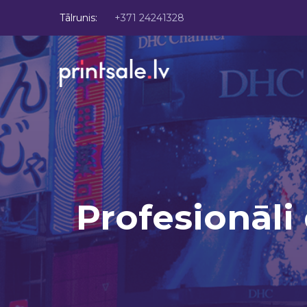
Tālrunis:
+371 24241328
Profesionāli