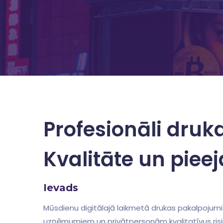
Profesionāli​ dru
Kvalitāte ⁢un ‍pie
Ievads
Mūsdienu digitālajā laikmetā​ drukas pakalpojumi
uzņēmumiem un privātpersonām kvalitatīvus‌ ris