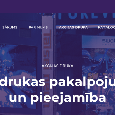
SĀKUMS
PAR MUMS
AKCIJAS DRUKA
KATALO
AKCIJAS DRUKA
Sveiki! Prieks, ka izvēlējies sadarbību ar
 drukas pakalpoju
printsale.lv Mums ir simtiem gatavi
risinājumu. Kas mums jāizgatavo?
un pieejamība