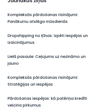
Jaunākās ziņas
Kompleksās pārdošanas risinājumi:
Panākumu atslēga mūsdienās
Dropshipping no Ķīnas: Izpēti iespējas un
izaicinājumus
Lielā pasaule: Ceļojums uz nezināmo un
jauno
Kompleksās pārdošanas risinājumi:
Stratēģijas un iespējas
Pārdošanas iespējas: kā patēriņa kredīti
veicina pirkumus