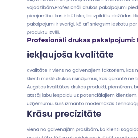
vajadzībām.Profesionāli drukas‍ pakalpojumi ‍piedāv
pieejamību,‌ kas ir būtiska, lai izpildītu dažādas 
pakalpojumi ⁤ir svarīgi, kā arī ​sniegsim ieskatu p
produktu izvēli.
Profesionāli drukas pakalpojumi:
iekļaujoša kvalitāte
Kvalitāte ‍ir viens no galvenajiem faktoriem, ⁢kas
klienti‌ meklē drukas risinājumus, kas ‌garantē ne ti
Augstas ⁢kvalitātes drukas produkti, piemēram,⁤ bu
atstāj ‍labu iespaidu uz potenciālajiem​ klientiem.
uzņēmumu, kurš izmanto modernākās tehnoloģijas‌
Krāsu⁣ precizitāte
viena ⁢no galvenajām prasībām, ⁢ko klienti sagaid
precizitāte. Krāsu atveidojums ir jābūt precīzam,