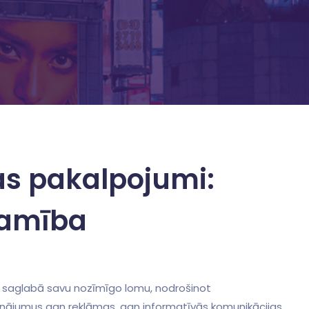
kas pakalpojumi:
ejamība
 saglabā savu nozīmīgo⁢ lomu, ⁢nodrošinot
inājumus gan reklāmas, gan informatīvās komunikācijas