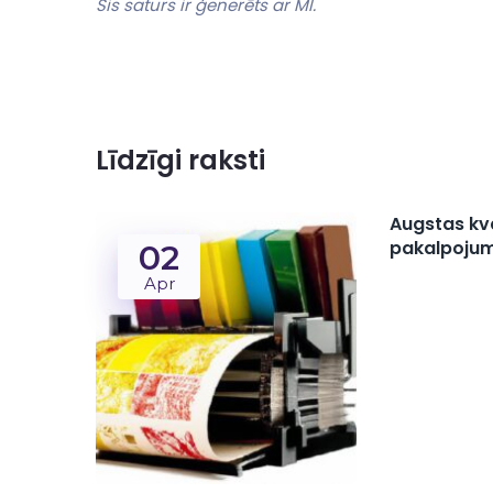
Šis⁢ saturs​ ir ģenerēts ar MI.
Līdzīgi raksti
Augstas kv
pakalpojumi
02
Apr