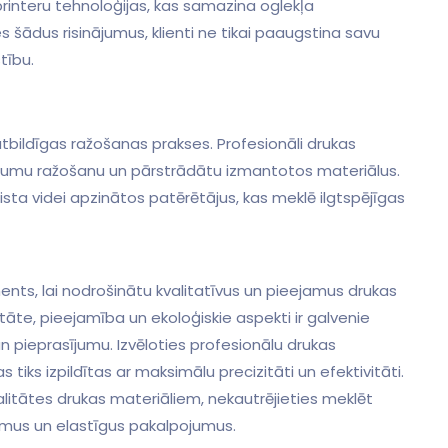
rinteru tehnoloģijas, kas⁣ samazina oglekļa
s šādus risinājumus, klienti ne tikai⁤ paaugstina savu
stību.
 atbildīgas ražošanas prakses. ‌Profesionāli drukas
tumu ražošanu un ⁢pārstrādātu izmantotos materiālus.
ista‌ videi apzinātos patērētājus, kas meklē ilgtspējīgas
ents, lai nodrošinātu kvalitatīvus un ⁣pieejamus drukas
tāte, pieejamība un ekoloģiskie aspekti ir galvenie
n pieprasījumu. Izvēloties ⁤profesionālu drukas‍
‌ tiks izpildītas ar maksimālu‌ precizitāti un efektivitāti.
kvalitātes drukas materiāliem, nekautrējieties meklēt
jumus un elastīgus pakalpojumus.