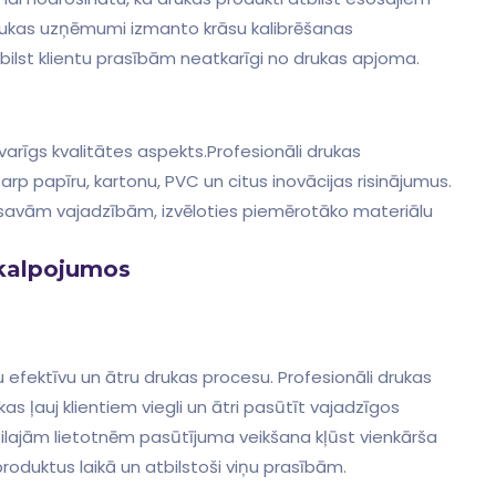
ukas​ uzņēmumi izmanto krāsu kalibrēšanas
atbilst klientu prasībām neatkarīgi no drukas apjoma.
svarīgs kvalitātes aspekts.Profesionāli drukas
arp ‌papīru, kartonu, PVC un citus inovācijas risinājumus.
ši savām vajadzībām, izvēloties piemērotāko materiālu
akalpojumos
u efektīvu un ātru drukas ⁢procesu. Profesionāli drukas
 ļauj klientiem viegli un⁢ ātri pasūtīt vajadzīgos‌
ilajām ⁤lietotnēm pasūtījuma veikšana kļūst vienkārša⁣
 produktus laikā un atbilstoši viņu prasībām.