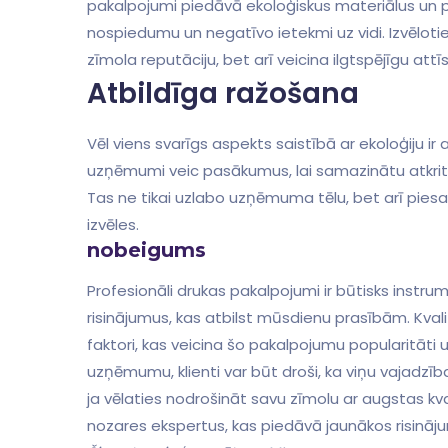
pakalpojumi ⁤piedāvā⁣ ekoloģiskus materiālus un p
nospiedumu un negatīvo ⁣ietekmi uz vidi. Izvēlotie
zīmola reputāciju, bet arī ‌veicina ilgtspējīgu⁣ attī
Atbildīga ⁣ražošana
Vēl viens svarīgs aspekts saistībā​ ar ekoloģiju ir
uzņēmumi veic pasākumus, ‍lai samazinātu atkri
Tas ne ​tikai uzlabo uzņēmuma tēlu, bet arī piesa
izvēles.
nobeigums
Profesionāli drukas pakalpojumi ir būtisks instrum
risinājumus, kas atbilst mūsdienu prasībām. Kvali
faktori, kas veicina šo pakalpojumu popularitāti u
uzņēmumu, klienti var būt droši, ka viņu ​vajadzības
ja ​vēlaties nodrošināt savu‍ zīmolu ⁣ar⁣ augstas 
nozares⁢ ekspertus, kas piedāvā jaunākos risinā