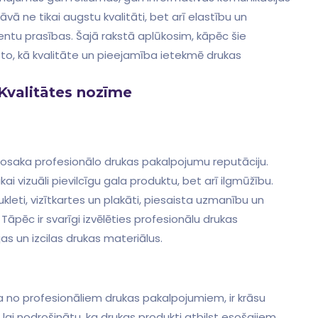
ā ne ​tikai ⁤augstu kvalitāti, bet‍ arī elastību un
klientu prasības. Šajā rakstā aplūkosim, kāpēc šie
ar to, kā kvalitāte un pieejamība ietekmē​ drukas
 Kvalitātes nozīme
 ​nosaka‌ profesionālo drukas pakalpojumu reputāciju.
kai vizuāli pievilcīgu gala produktu, bet arī⁢ ilgmūžību.
kleti, vizītkartes un plakāti, piesaista uzmanību un
 ⁣Tāpēc ir svarīgi izvēlēties profesionālu drukas
 un⁣ izcilas drukas materiālus.
a no profesionāliem drukas pakalpojumiem, ir ​krāsu
 lai nodrošinātu, ka drukas produkti atbilst esošajiem