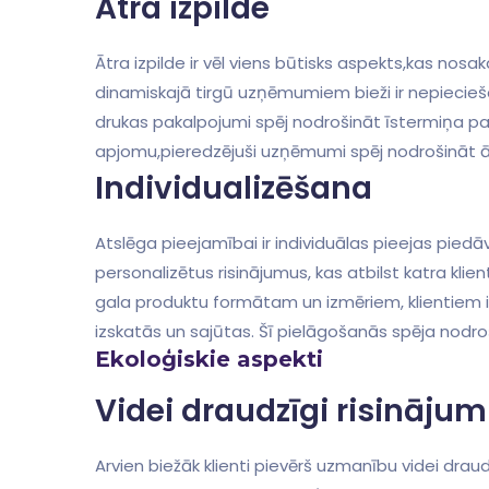
Ātra ​izpilde
Ātra izpilde ir ​vēl viens ⁣būtisks aspekts,kas‍ n
dinamiskajā tirgū uzņēmumiem bieži ir nepiecieša
drukas ​pakalpojumi spēj nodrošināt īstermiņa pas
apjomu,pieredzējuši uzņēmumi spēj‍ nodrošināt āt
Individualizēšana
Atslēga pieejamībai ir individuālas pieejas piedā
personalizētus⁤ risinājumus, kas atbilst katra ​kl
gala produktu formātam ⁤un ⁣izmēriem, klientiem ir ie
izskatās⁢ un sajūtas. Šī ‍pielāgošanās spēja nodroši
Ekoloģiskie aspekti
Videi draudzīgi ⁤risinājum
Arvien​ biežāk klienti pievērš⁢ uzmanību videi dra