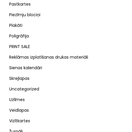
Pastkartes
Piezīmju blociņi
Plakāti
Poligrāfija
PRINT SALE
Reklāmas izplatīšanas drukas materiāli
Sienas kalendāri
Skrejlapas
Uncategorized
Uzlīmes
Veidlapas
Vizītkartes
Žurnāli