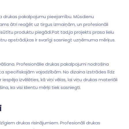
osaka drukas⁢ pakalpojumu pieejamību. Mūsdienu
ms ‌ātri reaģēt uz tirgus izmaiņām, un ⁣profesionāli
ūtītu produktu piegādi.Pat tad,ja projekts prasa lielu
ru apstrādi,kas ‍ir ⁤svarīgi sasniegt uzņēmuma⁢ mērķus.
vāšana. Profesionālie‍ drukas pakalpojumi nodrošina⁤
ienta specifiskajām vajadzībām. No dizaina izstrādes līdz
spēja izvēlēties, kā⁢ viņi ​vēlas, lai viņu drukas materiāli
na, ka visi klientu mērķi tiek sasniegti.
i
udzīgiem drukas risinājumiem. Profesionāli drukas