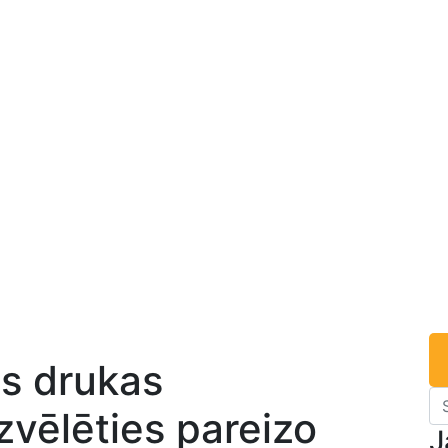
s ⁢drukas
izvēlēties pareizo
J