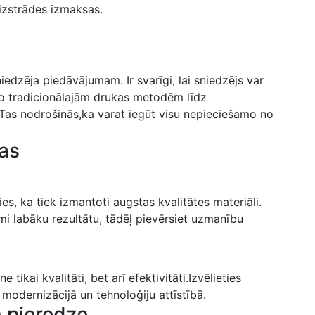
 izstrādes izmaksas.
dzēja piedāvājumam. Ir svarīgi, lai sniedzējs var
no tradicionālajām drukas‍ metodēm‍ līdz
 Tas nodrošinās,ka varat iegūt visu nepieciešamo no
jas
ies, ka tiek izmantoti augstas kvalitātes materiāli.
jami⁢ labāku rezultātu, tādēļ pievērsiet uzmanību
kai ⁣kvalitāti, ⁢bet arī efektivitāti.Izvēlieties
modernizācijā ⁣un tehnoloģiju attīstībā.
n pieredze