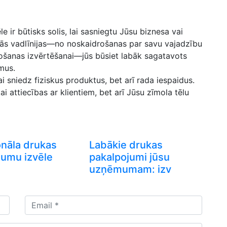
⁤ir būtisks solis, lai sasniegtu ⁤Jūsu biznesa vai
ās vadlīnijas—no noskaidrošanas par savu vajadzību
pošanas izvērtēšanai—jūs būsiet labāk sagatavots
mus.
 sniedz fiziskus produktus,⁢ bet⁤ arī rada iespaidus.
ikai attiecības ar klientiem,⁤ bet arī Jūsu zīmola tēlu
onāla drukas
Labākie drukas
jumu izvēle
pakalpojumi jūsu
uzņēmumam: izv