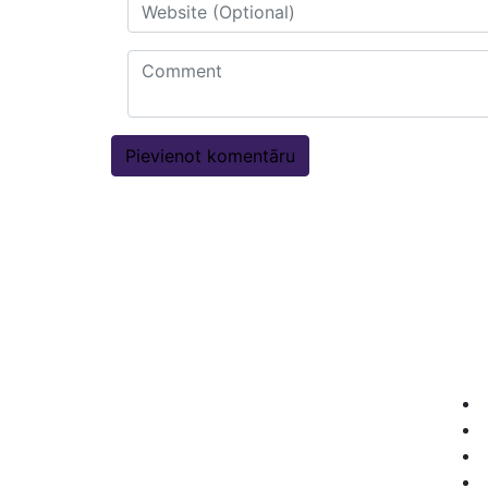
Akci
Mēs radam akcijas cenas, lai Jūs
pelnītu vairāk ar mūsu drukas
materiāliem!