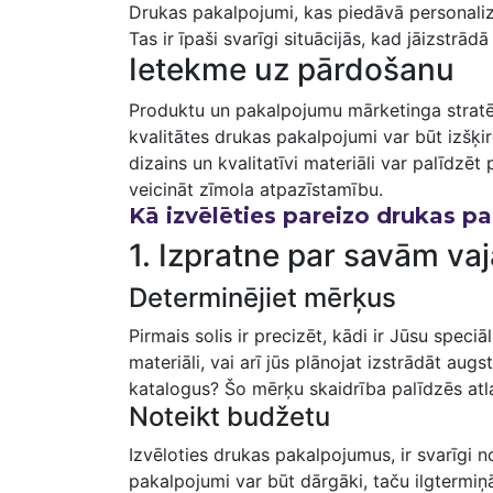
Drukas pakalpojumi, kas piedāvā personalizē
Tas ir īpaši svarīgi situācijās, kad jāizstrā
Ietekme uz pārdošanu
Produktu‍ un pakalpojumu mārketinga stratēģi
kvalitātes drukas pakalpojumi var būt izšķir
dizains un kvalitatīvi materiāli var palīdz
veicināt ⁣zīmola atpazīstamību.
Kā izvēlēties pareizo drukas ‍
1. Izpratne par savām v
Determinējiet mērķus
Pirmais solis ir precizēt, kādi ir Jūsu spec
materiāli, vai arī jūs plānojat izstrādāt au
katalogus? Šo mērķu​ skaidrība palīdzēs at
Noteikt​ budžetu
Izvēloties drukas ‍pakalpojumus, ir svarīgi 
pakalpojumi var ⁣būt ​dārgāki, taču ilgtermiņ