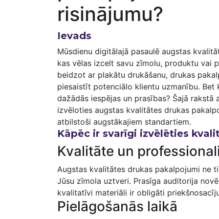
risinājumu?
Ievads
Mūsdienu digitālajā pasaulē augstas kvalitāt
kas vēlas izcelt savu zīmolu, produktu vai 
beidzot ⁤ar⁣ plakātu drukāšanu, drukas ⁢pak
piesaistīt potenciālo klientu uzmanību. Bet 
dažādās iespējas un prasības? Šajā rakstā 
izvēloties augstas kvalitātes drukas pakalpo
atbilstoši augstākajiem standartiem.
Kāpēc ir svarīgi izvēlēties kva
Kvalitāte⁤ un professional
Augstas kvalitātes drukas pakalpojumi ne tika
Jūsu zīmola uztveri. Prasīga auditorija novēr
kvalitatīvi materiāli ir obligāti priekšnosacīj
Pielāgošanās laikā