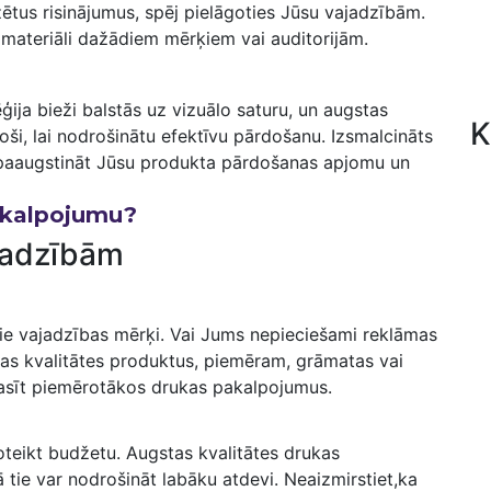
tus risinājumus, spēj pielāgoties ‌Jūsu vajadzībām.‍
dā materiāli dažādiem mērķiem vai auditorijām.
ja‍ bieži balstās uz vizuālo saturu, un‍ augstas
K
oši, lai nodrošinātu efektīvu pārdošanu. Izsmalcināts
ēt​ paaugstināt Jūsu produkta pārdošanas apjomu un
pakalpojumu?
ajadzībām
iālie vajadzības mērķi. Vai Jums nepieciešami reklāmas
gstas kvalitātes produktus, piemēram, grāmatas vai‍
lasīt piemērotākos⁢ drukas pakalpojumus.
noteikt budžetu. Augstas kvalitātes drukas
ā tie var nodrošināt labāku​ atdevi. Neaizmirstiet,ka