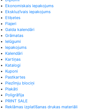
Ekonomiskais iepakojums
Ekskluzīvais iepakojums
Etiķetes
Flajeri
Galda kalendāri
Grāmatas
Ielūgumi
Iepakojums
Kalendāri
Kartiņas
Katalogi
Kuponi
Pastkartes
Piezīmju blociņi
Plakāti
Poligrāfija
PRINT SALE
Reklāmas izplatīšanas drukas materiāli