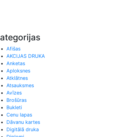
ategorijas
Afišas
AKCIJAS DRUKA
Anketas
Aploksnes
Atklātnes
Atsauksmes
Avīzes
Brošūras
Bukleti
Cenu lapas
Dāvanu kartes
Digitālā druka
Diplomi