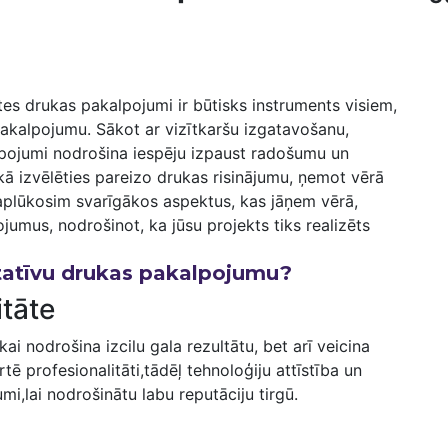
es drukas pakalpojumi ir ​būtisks​ instruments visiem,
pakalpojumu. Sākot ar vizītkaršu izgatavošanu,
alpojumi nodrošina iespēju izpaust‌ radošumu un
kā izvēlēties pareizo drukas​ risinājumu, ņemot ‌vērā
aplūkosim svarīgākos aspektus, kas jāņem vērā,‌
jumus, nodrošinot, ka jūsu ‍projekts tiks realizēts
litatīvu drukas pakalpojumu?
itāte
i nodrošina ⁣izcilu gala ​rezultātu, bet arī veicina
tē profesionalitāti,tādēļ tehnoloģiju attīstība un
umi,lai nodrošinātu labu reputāciju⁣ tirgū.