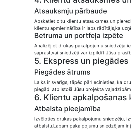
Atsauksmju pārbaude
Apskatiet ‌citu klientu atsauksmes un ⁤piered
klientu apmierinātība ir labs rādītājs,ka u
Вetruma un‌ portfeļa izpēte
Analizējiet⁣ drukas pakalpojumu sniedzēja ie
saprast,vai sniedzēji var izpildīt ⁤Jūsu ​prasī
5. Ekspress⁤ un piegādes
Piegādes ātrums
Laiks ir svarīgs, tāpēc pārliecinieties, ka 
piegādi atbilstoši Jūsu projekta vajadzībām
6. Klientu apkalpošanas 
Atbalsta⁣ pieejamība
Izvēloties drukas pakalpojumu sniedzēju, izvē
atbalstu.Labam pakalpojumu sniedzējam ir 