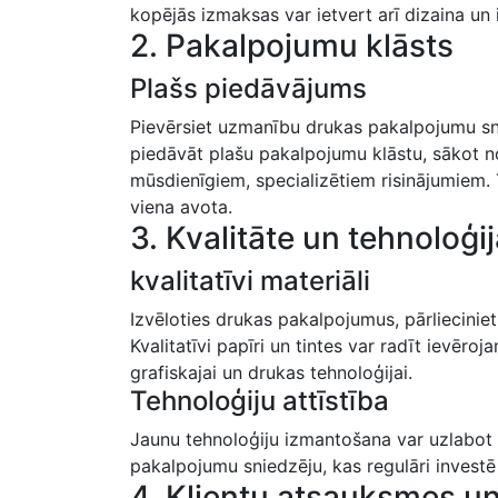
kopējās izmaksas ⁤var ietvert arī⁢ dizaina un
2. Pakalpojumu ⁣klāsts
Plašs‍ piedāvājums
Pievērsiet uzmanību drukas pakalpojumu snie
piedāvāt plašu pakalpojumu klāstu,‌ sākot ​
mūsdienīgiem, specializētiem risinājumiem.
viena avota.
3. Kvalitāte un tehnoloģi
kvalitatīvi materiāli
Izvēloties ‍drukas pakalpojumus, pārlieciniet
Kvalitatīvi papīri un tintes var radīt ievēro
grafiskajai un drukas tehnoloģijai.
Tehnoloģiju attīstība
Jaunu tehnoloģiju izmantošana var uzlabot ne ti
pakalpojumu sniedzēju, kas regulāri investē 
4. Klientu atsauksmes⁢ u