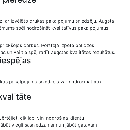
zi‍ ar ⁤izvēlēto drukas pakalpojumu ‍sniedzēju. Augsta
zņēmums spēj nodrošināt kvalitatīvus ⁤pakalpojumus.
priekšējos ‍darbus. Portfeļa izpēte palīdzēs
bas un ​vai tie spēj radīt augstas ⁢kvalitātes rezultātus.
 iespējas
drukas pakalpojumu sniedzējs var nodrošināt ātru
.
kvalitāte
rtējiet, cik labi viņi ⁢nodrošina klientu
jābūt viegli sasniedzamam un jābūt gatavam