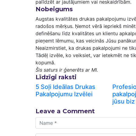
palīdzēt ar jautājumiem​ vai neskaidrībām.
Nobeigums
Augstas kvalitātes drukas pakalpojumu izvēle 
radošos mērķus. Ņemot vērā iepriekš minēt
definēšanu līdz kvalitātes un klientu apkal
pieņemt lēmumu, kas veicinās Jūsu panāku
Neaizmirstiet, ka drukas pakalpojumi ne tikai
Tādēļ ⁤izvēle, ‌ko veiksiet, var ⁤ietekmēt ne t
kopumā.
Šis saturs ir ģenerēts ar MI.
Līdzīgi raksti
5 Soļi Ideālas Drukas
Profesi
Pakalpojumu Izvēlei
pakalpo
jūsu biz
Leave a Comment