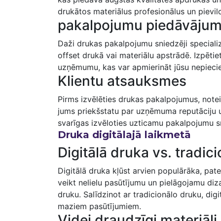
⁢drukātos materiālus ​profesionālus un pievil
pakalpojumu piedāvāju
Daži drukas pakalpojumu sniedzēji⁢ speciali
offset drukā vai materiālu apstrādē. Izpētiet
uzņēmumu, ‌kas var apmierināt jūsu nepieci
Klientu atsauksmes
Pirms izvēlēties drukas pakalpojumus, noteik
jums priekšstatu par ⁢uzņēmuma reputāciju un
svarīgas izvēloties uzticamu pakalpojumu s
Druka digitālajā laikmetā
Digitālā druka ⁤vs. tradic
Digitālā druka kļūst arvien populārāka,​ pateic
veikt nelielu pasūtījumu un pielāgojamu dizain
druku. Salīdzinot ⁤ar tradicionālo druku, dig
maziem pasūtījumiem.
Videi draudzīgi materiāli