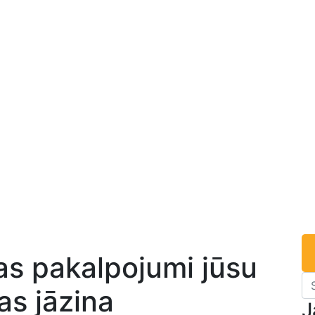
as pakalpojumi jūsu
as jāzina
J