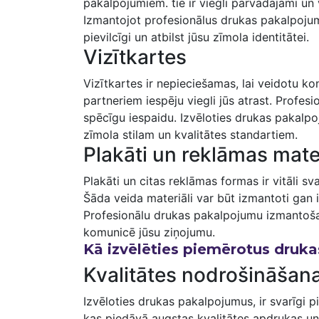
pakalpojumiem. tie ir viegli pārvadājami⁣ un
Izmantojot profesionālus drukas pakalpojumus
pievilcīgi un atbilst jūsu zīmola identitātei.
Vizītkartes
Vizītkartes ir nepieciešamas, lai veidotu k
partneriem iespēju viegli jūs atrast. Profesio
spēcīgu ⁣iespaidu. Izvēloties drukas‍ pakalpo
zīmola stilam un kvalitātes standartiem.
Plakāti un reklāmas mater
Plakāti un citas reklāmas formas ir vitāli⁢ sv
Šāda veida ​materiāli var būt izmantoti gan
Profesionālu drukas pakalpojumu izmantošana
komunicē jūsu ziņojumu.
Kā izvēlēties piemērotus druk
Kvalitātes nodrošināšan
Izvēloties drukas pakalpojumus, ⁤ir ‌svarīgi
kas piedāvā augstas kvalitātes apdrukas un m