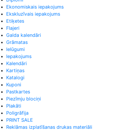
Ekonomiskais iepakojums
Ekskluzīvais iepakojums
Etiķetes
Flajeri
Galda kalendāri
Grāmatas
Ielūgumi
Iepakojums
Kalendāri
Kartiņas
Katalogi
Kuponi
Pastkartes
Piezīmju blociņi
Plakāti
Poligrāfija
PRINT SALE
Reklāmas izplatīšanas drukas materiāli