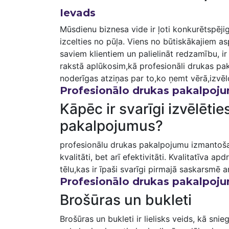
Ievads
Mūsdienu biznesa vide ir ļoti konkurētspēj
izcelties no pūļa. Viens no ‌būtiskākajiem 
saviem klientiem un palielināt redzamību,‌ 
rakstā aplūkosim,kā profesionāli drukas pak
noderīgas atziņas par to,ko ņemt vērā,izvē
Profesionālo ‍drukas⁣ pakalpo
Kāpēc ir svarīgi izvēlēti
pakalpojumus?
profesionālu drukas ⁣pakalpojumu izmantošan
kvalitāti, bet arī efektivitāti. Kvalitatīva 
tēlu,kas ir īpaši svarīgi pirmajā saskarsmē a
Profesionālo drukas pakalpoju
Brošūras⁢ un bukleti
Brošūras un bukleti ir lielisks veids, kā sni