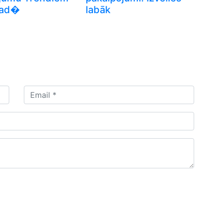
Gad�
labāk