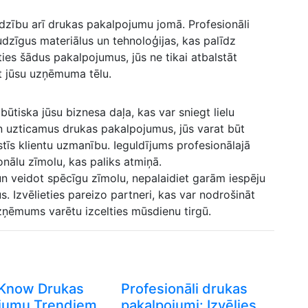
rdzību arī drukas pakalpojumu jomā.⁤ Profesionāli
dzīgus materiālus un tehnoloģijas, ⁢kas palīdz
es šādus pakalpojumus, jūs ne tikai atbalstāt‌
bot jūsu uzņēmuma tēlu.
būtiska jūsu biznesa daļa, kas var sniegt ​lielu
 un uzticamus drukas pakalpojumus, ‌jūs varat būt
stīs klientu uzmanību. Ieguldījums profesionālajā
onālu zīmolu, kas paliks atmiņā.
n veidot spēcīgu zīmolu, nepalaidiet ⁤garām iespēju
 Izvēlieties pareizo partneri, kas var nodrošināt
uzņēmums varētu izcelties mūsdienu⁤ tirgū.
-Know Drukas
Profesionāli drukas
jumu Trendiem
pakalpojumi: Izvēlies