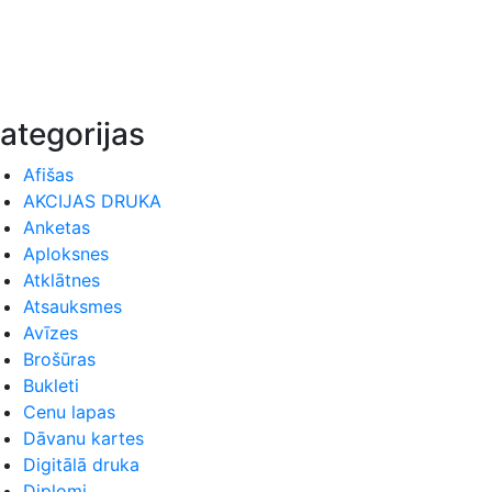
ategorijas
Afišas
AKCIJAS DRUKA
Anketas
Aploksnes
Atklātnes
Atsauksmes
Avīzes
Brošūras
Bukleti
Cenu lapas
Dāvanu kartes
Digitālā druka
Diplomi