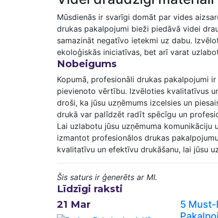
Mūsdienās ⁣ir svarīgi domāt par vides aizsa
drukas pakalpojumi bieži piedāvā videi drau
samazināt negatīvo ietekmi uz dabu. Izvēloti
ekoloģiskās iniciatīvas, bet arī⁣ varat uzla
Nobeigums
Kopumā,​ profesionāli drukas pakalpojumi ir⁣ 
⁣pievienoto vērtību. Izvēloties kvalitatīvus
⁢droši, ka jūsu uzņēmums izcelsies un piesai
drukā var palīdzēt radīt spēcīgu un profesi
Lai uzlabotu jūsu ⁣uzņēmuma komunikāciju ‍u
izmantot profesionālos drukas pakalpojumus.
kvalitatīvu un efektīvu drukāšanu, lai ‌jūsu 
Šis saturs ir ģenerēts ar MI.
Līdzīgi raksti
21
Mar
5 Must
Pakalpo