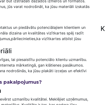
 ‌var‍ būt izstrādāti dažādos izmēros un formātos.
, jūs varat nodrošināt, ​ka jūsu materiāli izskatās
K
ontaktus un piedāvātu potenciālajiem klientiem un
nāla dizaina un kvalitātes⁤ vizītkartes spēj radīt
jumus,pārliecinieties,ka vizītkartes atbilst jūsu
iāli
arīgas, lai piesaistītu potenciālo klientu uzmanību.⁤
 interneta mārketingā, gan klātienes pasākumos.
 nodrošinās, ka jūsu ⁢plakāti izceļas un efektīvi⁣
as ⁣pakalpojumus?
a
 pievērst uzmanību kvalitātei. Meklējiet uzņēmumus,
ateriālus. Kvalitāte ir tas, kas padara jūsu