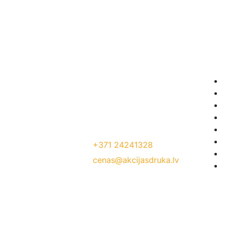
Akci
Mēs radam akcijas cenas, lai Jūs
pelnītu vairāk ar mūsu drukas
materiāliem!
Jelgavas iela 68, Riga. 1 stavs
Tālrunis:
+371 24241328
E-Pasts:
cenas@akcijasdruka.lv
Darba laiks: P – Pk. 9:00 – 17:00