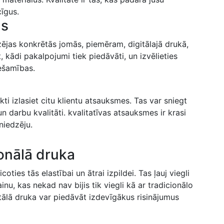
cīgus.
ms
zējas konkrētās jomās, piemēram, ⁣digitālajā drukā,
, kādi pakalpojumi tiek piedāvāti,​ un izvēlieties
ešamības.
ti izlasiet citu klientu atsauksmes. Tas var sniegt
 darbu⁤ kvalitāti. kvalitatīvas atsauksmes ir krasi
niedzēju.
ionālā druka
oties tās elastībai un ātrai izpildei. Tas ļauj viegli
u,​ kas nekad ‌nav bijis tik viegli kā ar tradicionālo
itālā druka var piedāvāt ⁣izdevīgākus risinājumus