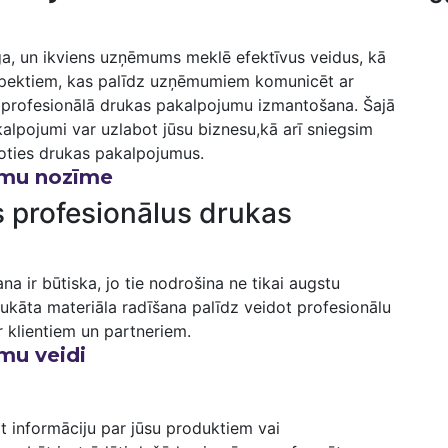
iga, un ikviens uzņēmums meklē efektīvus veidus, kā
aspektiem,⁢ kas palīdz uzņēmumiem komunicēt ar
ir profesionālā drukas pakalpojumu izmantošana. Šajā
alpojumi var ‌uzlabot jūsu biznesu,kā arī sniegsim
loties drukas pakalpojumus.
jumu nozīme
es profesionālus drukas
a ir būtiska, jo tie nodrošina ne tikai augstu
apdrukāta materiāla radīšana palīdz veidot profesionālu
r klientiem un partneriem.
mu veidi
egt informāciju par jūsu produktiem vai