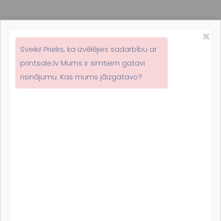
Rezultātiem
×
Sveiki! Prieks, ka izvēlējies sadarbību ar
printsale.lv Mums ir simtiem gatavi
Profesionāla Druka:
risinājumu. Kas mums jāizgatavo?
Jūsu Ceļvedis
Ideāliem
Rezultātiem
Ievads
Mūsdienās,kad⁢ komunikācija un vizuālā prezentācija ir