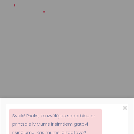
Poligrāfija
Poligrāfijas
informācijas
savākšana no
×
Sveiki! Prieks, ka izvēlējies sadarbību ar
klienta
printsale.lv Mums ir simtiem gatavi
risinājumu. Kas mums jāizgatavo?