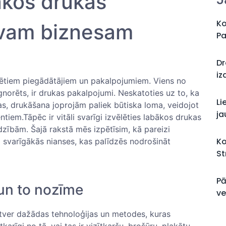
bākos drukas
Ko
vam biznesam
Pa
Dr
iz
ēlētiem piegādātājiem un pakalpojumiem. Viens no
gnorēts, ir drukas pakalpojumi. Neskatoties uz to, ka
Li
as, drukāšana joprojām paliek būtiska loma, ‌veidojot
ja
ntiem.Tāpēc ir vitāli svarīgi izvēlēties labākos drukas
zībām.⁣ Šajā rakstā mēs ‍izpētīsim, kā pareizi
Ko
 svarīgākās nianses, kas ⁣palīdzēs nodrošināt
St
Pā
un to nozīme
ve
etver dažādas tehnoloģijas un metodes,‍ kuras
rīgi no tā, vai tas⁤ ir ⁤vizītkaršu, ⁣brošūru,⁢ plakātu