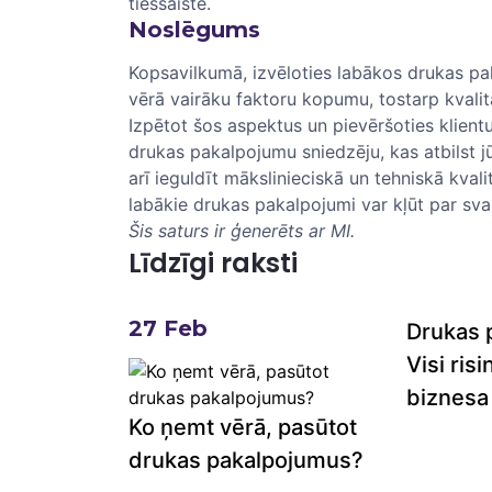
tiešsaistē.
Noslēgums
Kopsavilkumā, izvēloties ⁣labākos drukas 
vērā vairāku faktoru kopumu, tostarp‌ kvali
Izpētot šos ‌aspektus un pievēršoties klien
drukas pakalpojumu sniedzēju, kas atbilst j
⁤arī ieguldīt mākslinieciskā ​un tehniskā kval
labākie drukas pakalpojumi⁣ var kļūt par sva
Šis saturs ir ģenerēts​ ar MI.
Līdzīgi raksti
27
Feb
Drukas 
Visi ris
biznesa
Ko ņemt vērā, pasūtot
drukas pakalpojumus?