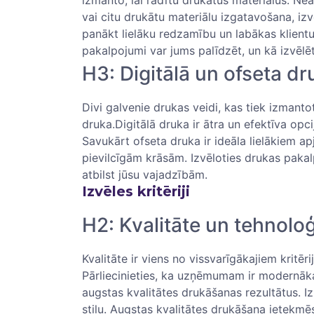
vai citu drukātu materiālu izgatavošana, iz
panākt lielāku redzamību un labākas klientu 
pakalpojumi var ⁣jums palīdzēt, un kā izvēlēt
H3: Digitālā un ofseta dr
Divi galvenie drukas veidi, kas tiek izmantoti
druka.Digitālā druka ir ātra un efektīva opcij
Savukārt ofseta druka ir ideāla ​lielākiem a
pievilcīgām‍ krāsām. Izvēloties drukas pakal
atbilst jūsu vajadzībām.
Izvēles kritēriji
H2: Kvalitāte un ⁢tehnoloģ
Kvalitāte ir viens no vissvarīgākajiem kritē
Pārliecinieties, ka uzņēmumam ir modernāka
augstas kvalitātes drukāšanas rezultātus. Izp
stilu. Augstas kvalitātes drukāšana ietekmēs