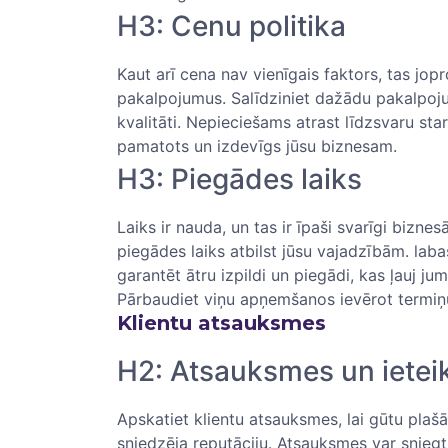
H3: Cenu politika
Kaut arī cena nav vienīgais faktors, tas jop
pakalpojumus. Salīdziniet ‌dažādu pakalpoj
kvalitāti. Nepieciešams atrast līdzsvaru starp
pamatots un izdevīgs jūsu biznesam.
H3: Piegādes laiks
Laiks ‍ir nauda, ⁢un tas ir īpaši svarīgi bizn
piegādes laiks‌ atbilst jūsu vajadzībām. laba
garantēt ātru izpildi un piegādi, kas ļauj j
Pārbaudiet viņu apņemšanos ievērot ⁣termiņ
Klientu atsauksmes
H2: Atsauksmes un ‍ietei
Apskatiet klientu atsauksmes, lai‍ gūtu plaš
⁢sniedzēja reputāciju. Atsauksmes var sniegt