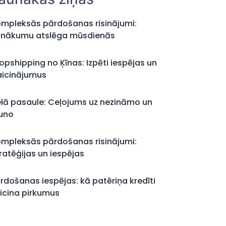
mpleksās pārdošanas risinājumi:
nākumu atslēga mūsdienās
opshipping no Ķīnas: Izpēti iespējas un
aicinājumus
elā pasaule: Ceļojums uz nezināmo un
uno
mpleksās pārdošanas risinājumi:
ratēģijas un iespējas
rdošanas iespējas: kā patēriņa kredīti
icina pirkumus