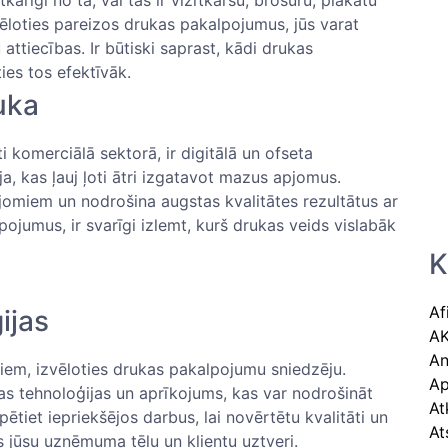
vēloties pareizos drukas pakalpojumus, jūs varat
attiecības. Ir būtiski saprast, kādi drukas
ies tos efektīvāk.
uka
 ‍komerciālā sektorā, ir​ digitālā un ofseta
a, kas ​ļauj ​ļoti ātri izgatavot‌ mazus apjomus.
pjomiem un nodrošina augstas kvalitātes rezultātus ar
pojumus, ir svarīgi izlemt, kurš drukas veids vislabāk
K
Af
ijas
A
An
rijiem, izvēloties drukas pakalpojumu sniedzēju.
Ap
s tehnoloģijas un aprīkojums, kas var⁣ nodrošināt
At
ētiet iepriekšējos darbus, lai ⁢novērtētu kvalitāti un
At
​ jūsu uzņēmuma tēlu un klientu uztveri.