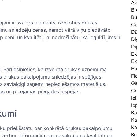
Av
Br
Bu
rojām ir svarīgs elements, izvēloties drukas
Ce
umu sniedzēju cenas, ņemot vērā viņu piedāvāto‌
Dā
 ⁤cenu un kvalitāti, lai nodrošinātu, ka ieguldījums ir
Di
Di
Ek
Ek
Et
esā. Pārliecinieties, ka izvēlētā drukas uzņēmuma
Fl
s drukas pakalpojumu⁣ sniedzējas​ ir spējīgas
Ga
ums savlaicīgi saņemt nepieciešamos materiālus.
Gr
us un pieejamās piegādes iespējas.
Ie
Ie
kumi
Ka
Ka
Ka
āku priekšstatu‌ par ⁢konkrētā⁢ drukas pakalpojumu
Ku
 vērtīgu informāciju par pakalpojumu kvalitāti un