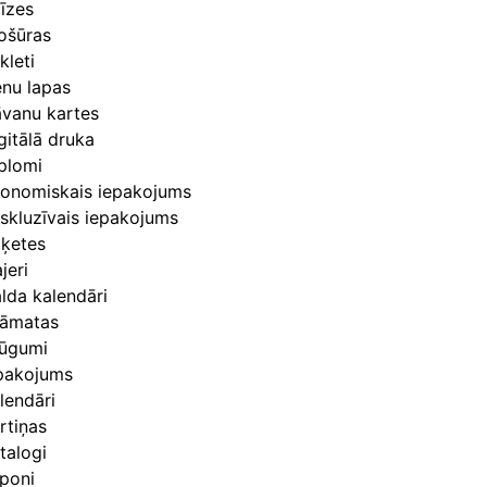
īzes
ošūras
kleti
nu lapas
vanu kartes
gitālā druka
plomi
onomiskais iepakojums
skluzīvais iepakojums
iķetes
ajeri
lda kalendāri
āmatas
lūgumi
pakojums
lendāri
rtiņas
talogi
poni