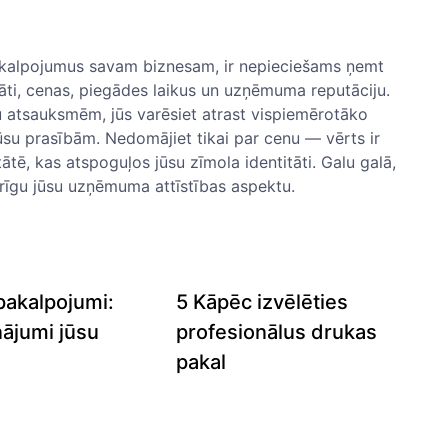
pakalpojumus savam biznesam, ir nepieciešams ņemt
tāti, cenas, piegādes laikus un uzņēmuma reputāciju.
tu atsauksmēm, jūs varēsiet atrast vispiemērotāko
ūsu prasībām. Nedomājiet tikai par cenu — vērts ir
itātē, kas atspoguļos jūsu zīmola identitāti. Galu galā,
rīgu jūsu⁣ uzņēmuma attīstības ‌aspektu.
pakalpojumi:
5 Kāpēc izvēlēties
inājumi jūsu
profesionālus drukas
pakal