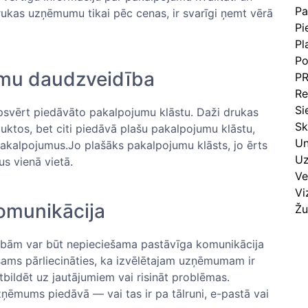
Pa
rukas uzņēmumu tikai pēc cenas, ‍ir svarīgi ņemt vērā
Pi
Pl
Po
umu daudzveidība
PR
Re
Si
apsvērt piedāvāto pakalpojumu klāstu.⁤ Daži drukas
Sk
uktos, bet citi piedāvā plašu ⁢pakalpojumu klāstu,
Un
akalpojumus.Jo plašāks pakalpojumu klāsts, jo ērts
Uz
s⁤ vienā vietā.
Ve
Vi
komunikācija
Žu
zībām var būt nepieciešama pastāvīga⁣ komunikācija
ams pārliecināties, ka izvēlētajam uzņēmumam‌ ir
 atbildēt uz jautājumiem vai risināt⁤ problēmas.
ēmums piedāvā ⁤— vai tas ir pa tālruni, e-pastā⁢ vai