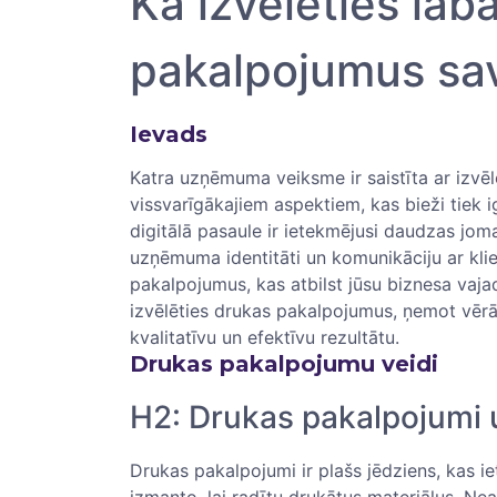
Kā ⁣izvēlēties la
pakalpojumus sa
Ievads
Katra uzņēmuma veiksme ir saistīta ar ⁢izv
vissvarīgākajiem aspektiem, kas bieži tiek i
digitālā pasaule ir ietekmējusi daudzas jom
uzņēmuma identitāti un⁣ komunikāciju ar klie
​pakalpojumus, kas atbilst jūsu biznesa vajad
izvēlēties ⁤drukas ‍pakalpojumus, ņemot vērā
kvalitatīvu un⁢ efektīvu rezultātu.
Drukas pakalpojumu veidi
H2: Drukas pakalpojumi ‍
Drukas pakalpojumi ir plašs jēdziens, kas i
izmanto, lai radītu drukātus materiālus. Neatka