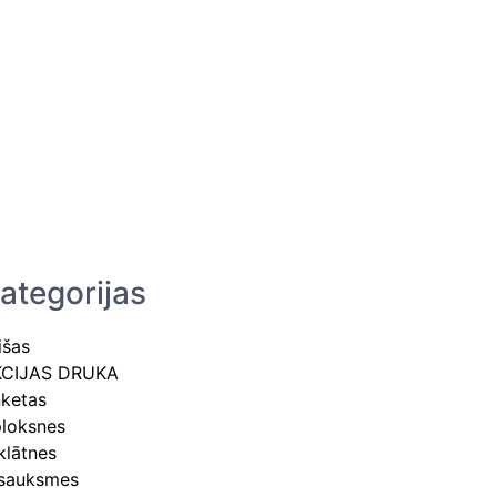
ategorijas
išas
KCIJAS DRUKA
ketas
loksnes
klātnes
sauksmes