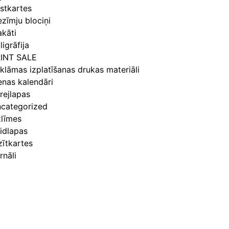
stkartes
ezīmju blociņi
akāti
ligrāfija
INT SALE
klāmas izplatīšanas drukas materiāli
enas kalendāri
rejlapas
categorized
līmes
idlapas
zītkartes
rnāli