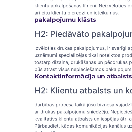
klientu apkalpošanas līmeni. Neizvēloties d
arī citu klientu pieredzi un ieteikumus.
pakalpojumu klāsts
H2: Piedāvāto pakalpoj
Izvēloties ‌drukas pakalpojumus, ir svarīgi 
uzņēmumi specializējas tikai noteiktos prod
tostarp dizaina, drukāšanas un pēcdrukas p
būs atrast visus ⁣nepieciešamos pakalpojumu
Kontaktinformācija ‌un atbalsts
H2: Klientu⁢ atbalsts un 
darbības procesa laikā jūsu biznesa‍ vajad
ar drukas pakalpojumu sniedzēju. Nepiecieš
kvalitatīvs klientu ⁤atbalsts un iespējas ‍ātri
Pārbaudiet, kādas komunikācijas kanālus uzņ