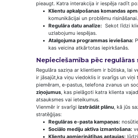
pieaugt.⁣ Katra interakcija⁤ ir iespēja radīt po
Klientu apkalpošanas komandas ⁢apm
komunikācijai un ‌problēmu risināšanai.
Regulāra datu analīze:
⁢ Sekot līdzi kl
uzlabojumu iespējas.
Atalgojuma programmas ieviešana:
P
kas ⁣veicina atkārtotas iepirkšanās.
Nepieciešamība pēc regulāras s
Regulāra saziņa ar klientiem⁤ ir⁢ būtiska, lai
ir jāsajūt,ka viņu viedoklis ir svarīgs un ‍viņ
piemēram, e-pastus, telefona zvanus un soci
ziņojumus
,‌ kas pielāgoti katra klienta vaj
⁤atsauksmes vai ieteikumus.
Vienmēr ir ‍svarīgi
izstrādāt plānu
, kā jūs sa
stratēģijas:
Regulāras e-pasta kampaņas:
nosūtie
Sociālo mediju aktīva izmantošana:
ve
Klientu apmierinātības aptaujas:
lūdzi