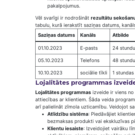
pakalpojumus.
Vēl svarīgi ir nodrošināt⁣
rezultātu sekošan
tabulu, kurā ierakstīt saziņas datums, ‌kanāl
Saziņas datums
Kanāls
Atbilde
01.10.2023
E-pasts
24​ stundu
05.10.2023
Telefons
48 stundu
10.10.2023
sociālie tīkli
1 stundas 
Lojalitātes programmas izveide
Lojalitātes programmas
izveide ir viens no
attiecības ar klientiem. Šāda veida program
arī palielināt zīmola uzticamību. Veidojot s
Atlīdzību sistēma
: Piedāvājiet klientie
bezmaksas produkti vai ⁢ekskluzīvas p
Klientu⁤ iesaiste
: Izveidojiet vairāku l