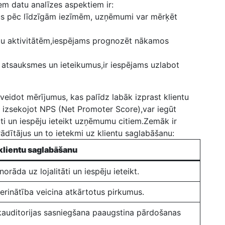
iem datu⁤ analīzes aspektiem ir:
ntus pēc līdzīgām iezīmēm, uzņēmumi ⁣var mērķēt
entu aktivitātēm,iespējams prognozēt nākamos
tu atsauksmes un ieteikumus,ir iespējams uzlabot
veidot mērījumus, kas⁣ palīdz labāk izprast klientu
 izsekojot NPS (Net Promoter​ Score),var iegūt
tāti un iespēju⁢ ieteikt uzņēmumu citiem.Zemāk ir
ādītājus ⁤un to ietekmi uz klientu saglabāšanu:
‌klientu saglabāšanu
rāda uz lojalitāti un iespēju ieteikt.
rinātība veicina⁢ atkārtotus pirkumus.
auditorijas ⁢sasniegšana paaugstina pārdošanas