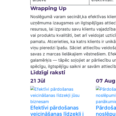
Wrapping Up
Noslēgumā⁣ varam secināt,ka efektīvas klien
uzņēmuma izaugsmes un ilgtspējīgas ⁤attiecī
resursus, lai ⁢izprastu savu klientu vajadzī
vai produktu kvalitāti, bet⁢ arī veidojat uzti
pamatu. Atcerieties, ka katrs klients ir unik
viņu pieredzi īpašu. Sāciet attiecību veidošan
savas z marcas lielākajiem vēstnešiem. Efek
galamērķis — tāpēc soļojiet ar pārliecību un
spēcīgu, ilgtspējīgu saikni ar savām attiecī
Līdzīgi raksti
21
Jūl
07
Aug
Efektīvi pārdošanas
Pārdoša
veicināšanas līdzekļi j
noslēpu