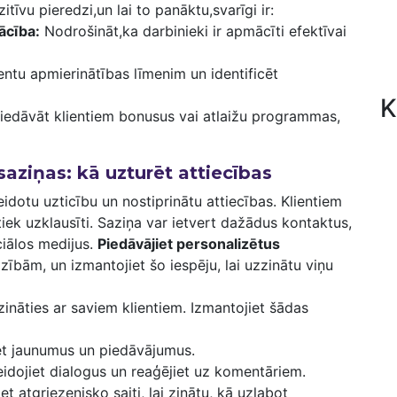
zitīvu pieredzi,un lai ⁢to panāktu,svarīgi ir:
ācība:
Nodrošināt,ka​ darbinieki ir‍ apmācīti efektīvai
ientu apmierinātības līmenim un identificēt
K
iedāvāt⁤ klientiem bonusus vai atlaižu programmas,
aziņas: kā uzturēt attiecības
 veidotu uzticību un nostiprinātu attiecības. Klientiem
i tiek ⁣uzklausīti. ​Saziņa var ietvert dažādus kontaktus,
ālos‌ medijus.⁤
Piedāvājiet personalizētus
adzībām, un izmantojiet šo iespēju, lai uzzinātu viņu
zināties‍ ar⁤ saviem klientiem.⁢ Izmantojiet šādas
t jaunumus ‌un piedāvājumus.
idojiet dialogus un reaģējiet uz komentāriem.
et atgriezenisko saiti, lai zinātu, kā uzlabot