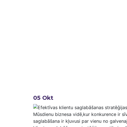
05
Okt
Mūsdienu biznesa vidē,kur konkurence ir sīva
saglabāšana ir kļuvusi‍ par⁢ vienu no galv