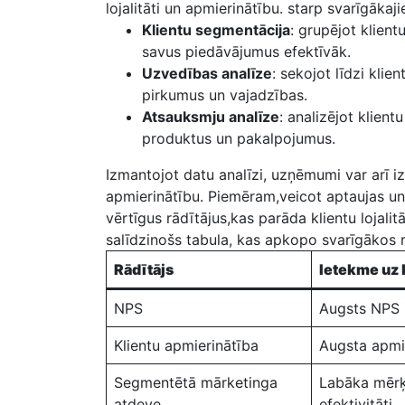
lojalitāti un apmierinātību. starp svarīgākaj
Klientu segmentācija
:‌ grupējot klie
savus piedāvājumus efektīvāk.
Uzvedības analīze
: sekojot līdzi kli
pirkumus un vajadzības.
Atsauksmju analīze
: analizējot klien
produktus un pakalpojumus.
Izmantojot datu analīzi, uzņēmumi var arī iz
apmierinātību. Piemēram,veicot aptaujas un
vērtīgus ⁢rādītājus,kas parāda klientu lojali
salīdzinošs tabula, kas apkopo svarīgākos r
Rādītājs
Ietekme uz 
NPS
Augsts NPS no
Klientu apmierinātība
Augsta apmie
Segmentētā mārketinga‌
Labāka mērķ
atdeve
efektivitāti.