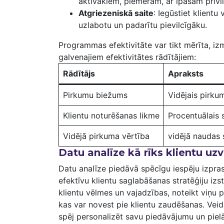
aktīvākiem, piemēram, ​ar īpašām privi
Atgriezeniskā saite
: Iegūstiet klientu
uzlabotu ‍un padarītu pievilcīgāku.
Programmas ⁢efektivitāte var tikt mērīta, ⁤i
galvenajiem efektivitātes rādītājiem:
Rādītājs
Apraksts
Pirkumu biežums
Vidējais pirkum
Klientu noturēšanas ⁤likme
Procentuālais s
Vidējā pirkuma ​vērtība
vidējā naudas 
Datu analīze kā rīks ‍klientu uz
Datu analīze piedāvā spēcīgu iespēju izprast
efektīvu klientu saglabāšanas stratēģiju izs
klientu vēlmes un vajadzības,‌ noteikt ⁤viņu
kas var ‍novest pie ‍klientu zaudēšanas. Veid
spēj personalizēt savu piedāvājumu un pielā