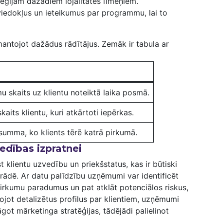
lēģijām dažādiem lojalitātes līmeņiem.
 ‍viedokļus un ieteikumus par programmu, lai to
zmantojot dažādus rādītājus. Zemāk ir ⁤tabula ar
u skaits ‍uz klientu noteiktā laika ‍posmā.
kaits klientu, kuri ⁢atkārtoti iepērkas.
summa, ko klients tērē katrā pirkumā.
vedības izpratnei
 klientu uzvedību un priekšstatus, kas ir būtiski
trādē. Ar datu palīdzību ⁣uzņēmumi var identificēt
 pirkumu paradumus un pat atklāt potenciālos riskus,
ojot ⁤detalizētus profilus ⁢par ​klientiem, uzņēmumi
got mārketinga stratēģijas, tādējādi palielinot