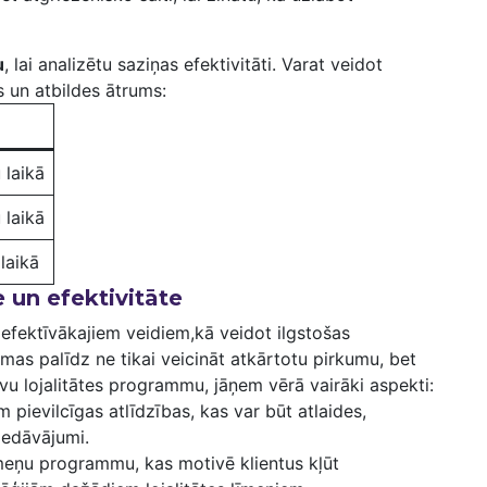
u
, lai⁢ analizētu saziņas​ efektivitāti. Varat veidot
s un atbildes ātrums:
 laikā
 laikā
laikā
 un efektivitāte
 efektīvākajiem veidiem,kā veidot ilgstošas
mas palīdz ne tikai veicināt atkārtotu pirkumu, bet
avu lojalitātes programmu, jāņem vērā vairāki aspekti:
m‍ pievilcīgas atlīdzības, ⁣kas var būt atlaides,
iedāvājumi.
īmeņu programmu, kas​ motivē⁤ klientus kļūt