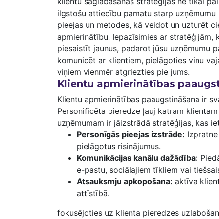
klientu saglabāšanas stratēģijas ne tikai pa
ilgstošu attiecību pamatu starp uzņēmumu un
pieejas un metodes, kā veidot un uzturēt cieš
apmierinātību. ​Iepazīsimies ar⁤ stratēģijām, 
piesaistīt jaunus, padarot ‌jūsu uzņēmumu pa
komunicēt ar klientiem, pielāgoties viņu va
viņiem vienmēr atgriezties pie jums.
Klientu apmierinātības ⁤paaugs
Klientu apmierinātības paaugstināšana ir 
Personificēta pieredze ļauj katram klientam
uzņēmumam ir jāizstrādā stratēģijas, kas iet
Personīgās pieejas izstrāde:
Izpratne
pielāgotus risinājumus.
Komunikācijas kanālu dažādība:
Piedā
‍e-pastu, sociālajiem⁣ tīkliem vai tiešsai
Atsauksmju apkopošana:
aktīva klien
attīstībā.
fokusējoties uz‌ klienta‍ pieredzes uzlabošan