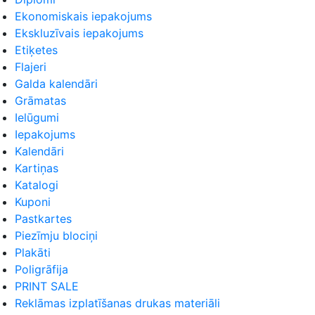
Ekonomiskais iepakojums
Ekskluzīvais iepakojums
Etiķetes
Flajeri
Galda kalendāri
Grāmatas
Ielūgumi
Iepakojums
Kalendāri
Kartiņas
Katalogi
Kuponi
Pastkartes
Piezīmju blociņi
Plakāti
Poligrāfija
PRINT SALE
Reklāmas izplatīšanas drukas materiāli