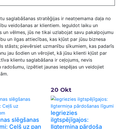
tu ​saglabāšanas stratēģijas ir neatņemama daļa ​no
bu veidošanas ar klientiem. Ieguldot laiku un
bas un vēlmes, jūs ne tikai uzlabojat savu pakalpojumu
cību un ilgas attiecības, kas kļūst par ⁣jūsu biznesa
āls stāsts; pievērsiet⁢ uzmanību sīkumiem, kas padarīs
u jau šodien un vērojiet, kā jūsu klienti⁤ kļūst par
tīva klientu saglabāšana ir ceļojums, nevis
 ⁤radošumu, izpētiet jaunas iespējas un veidojiet⁢
bām.
20
Okt
Iegriezies
nas slēgšanas
ilgtspējīgajos:
mi: Ceļš uz pan
Ilgtermiņa pārdoša