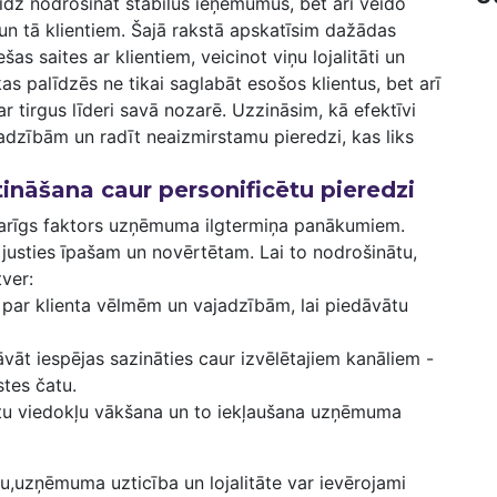
līdz nodrošināt stabilus ieņēmumus, bet arī veido
 tā klientiem. ‌Šajā rakstā⁤ apskatīsim dažādas
as saites ar klientiem, veicinot viņu lojalitāti un
kas palīdzēs ⁣ne tikai saglabāt esošos klientus, bet arī
r tirgus līderi savā nozarē. Uzzināsim, kā efektīvi
jadzībām un radīt neaizmirstamu pieredzi, kas liks
tināšana caur personificētu pieredzi
svarīgs faktors uzņēmuma ilgtermiņa panākumiem.
 justies īpašam un novērtētam. Lai to nodrošinātu,
ver:
 par klienta vēlmēm un vajadzībām, lai piedāvātu
vāt iespējas sazināties caur izvēlētajiem kanāliem ⁤-
stes čatu.
tu⁣ viedokļu vākšana un to iekļaušana ‍uzņēmuma
u,uzņēmuma uzticība un ⁣lojalitāte var⁤ ievērojami