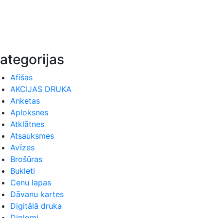
ategorijas
Afišas
AKCIJAS DRUKA
Anketas
Aploksnes
Atklātnes
Atsauksmes
Avīzes
Brošūras
Bukleti
Cenu lapas
Dāvanu kartes
Digitālā druka
Diplomi