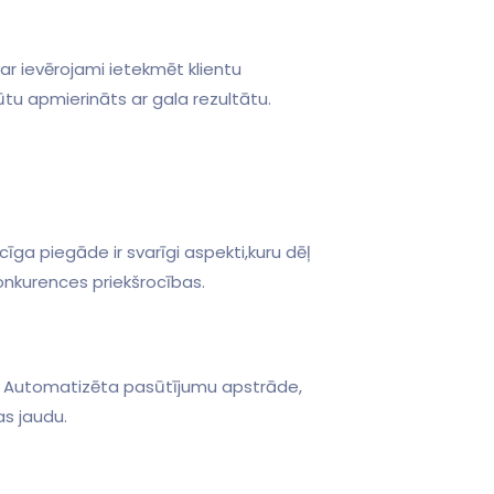
būtu apmierināts ar gala rezultātu.
īga piegāde ir ⁢svarīgi⁢ aspekti,kuru dēļ
onkurences ⁣priekšrocības.
ti. ⁣Automatizēta pasūtījumu apstrāde,
as jaudu.