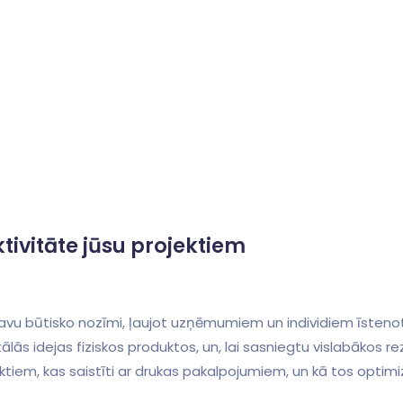
tivitāte jūsu projektiem
vu būtisko nozīmi, ļaujot uzņēmumiem‌ un individiem īstenot 
lās idejas fiziskos produktos, un, lai sasniegtu vislabākos rezu
ektiem, kas saistīti ar drukas pakalpojumiem, un kā tos optimiz