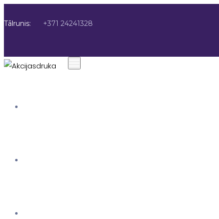
Tālrunis:
+371 24241328
SĀKUMS
AKCIJAS DRUKA
PAR MUMS
Drukas pakalpoju
jūsu projektiem
AKCIJAS DRUKA