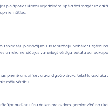
as pielāgoties klientu vajadzībām. Spēja ātri ​reaģēt uz⁢ daž
 apmierinātību.
jumu sniedzēju piedāvājumu un​ reputāciju. Meklējiet uzņēmum
smes un rekomendācijas var sniegt ⁢vērtīgu ieskatu par pakalp
maksimālu vērtību.
strādājot budžetu jūsu drukas projektiem, ņemiet vērā ne tikai