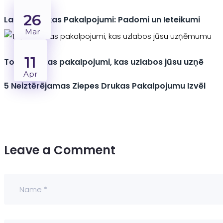
26
Labāki Drukas Pakalpojumi: Padomi un Ieteikumi
Mar
11
Top 5 drukas pakalpojumi, kas uzlabos jūsu uzņē
Apr
5 Neiztērējamas Ziepes Drukas Pakalpojumu Izvēl
Leave a Comment