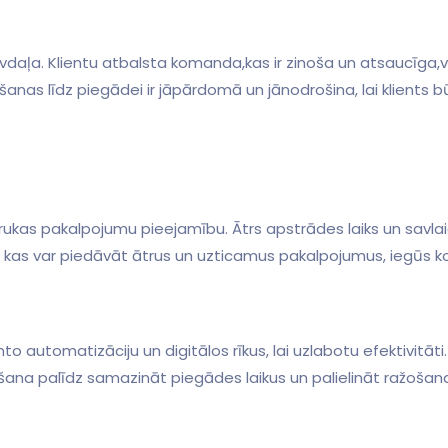
ošanas līdz piegādei ir jāpārdomā un jānodrošina, lai klients 
rukas pakalpojumu pieejamību. Ātrs‌ apstrādes ‌laiks un savlaic
​ kas var piedāvāt ātrus un uzticamus‍ pakalpojumus, iegūs k
o automatizāciju un digitālos ‍rīkus, lai uzlabotu efektivitā
ana palīdz‍ samazināt ​piegādes laikus un ⁢palielināt ražošan