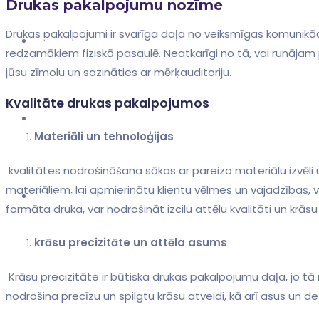
Drukas pakalpojumu nozīme
Drukas pakalpojumi ir svarīga daļa⁣ no veiksmīgas komunikāc
KATALOGS
redzamākiem fiziskā pasaulē. Neatkarīgi no tā, vai runājam p
jūsu zīmolu un sazināties ‌ar mērķauditoriju.
Kvalitāte ⁣drukas pakalpojumos
ATSAUKSMES
Materiāli un​ tehnoloģijas
‌ kvalitātes nodrošināšana sākas ar pareizo materiālu⁣ izvēli un ⁤mūsdienīgu tehnoloģiju izmantošanu. ‍Labiem ⁢drukas pakalpojumiem ⁤ir ‍jābūt pieejamiem dažādiem
materiāliem, lai apmierinātu‌ klientu vēlmes un vajadzības, ⁤v
KONTAKTI
formāta druka, var nodrošināt ⁣izcilu attēlu kvalitāti un krāsu 
krāsu ‌precizitāte ⁣un ​attēla asums
‍ Krāsu precizitāte ir būtiska drukas pakalpojumu daļa, jo 
nodrošina precīzu un spilgtu krāsu atveidi, kā ​arī asus un d