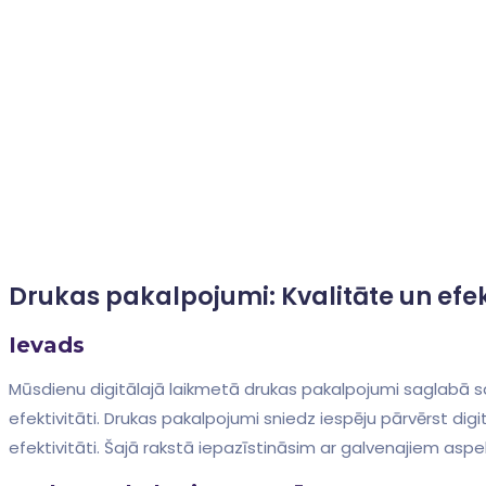
Drukas pakalpojumi: Kvalitāte un efek
Ievads
Mūsdienu digitālajā laikmetā drukas pakalpojumi saglabā sa
efektivitāti. Drukas pakalpojumi sniedz iespēju pārvērst digitā
⁣efektivitāti. Šajā rakstā⁢ iepazīstināsim ar galvenajiem asp