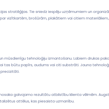
ijas⁢ stratēģijas. Tie sniedz iespēju uzņēmumiem un organizāc
ar​ vizītkartēm, brošūrām, plakātiem vai citiem‍ materiāliem,
ai tas būtu papīrs, audums vai citi substrāti. Jauna tehnoloģij
precizitāti.
tā nosaka galvojamo rezultātu atbilstību klienta vēlmēm. Augs
etalizētus attēlus, kas piesaista‌ uzmanību.