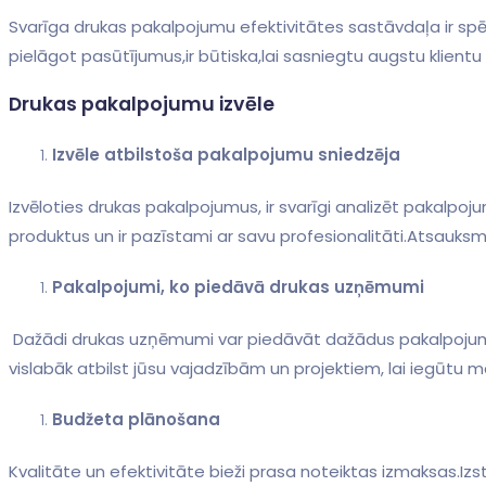
Svarīga drukas pakalpojumu efektivitātes sastāvdaļa ir spēj
pielāgot pasūtījumus,ir būtiska,lai sasniegtu augstu⁤ klientu
Drukas pakalpojumu ⁢izvēle
Izvēle atbilstoša pakalpojumu sniedzēja
Izvēloties drukas pakalpojumus, ir svarīgi analizēt pakalpo
produktus un ir pazīstami‌ ar savu‍ profesionalitāti.Atsauk
Pakalpojumi,‌ ko piedāvā drukas‌ uzņēmumi
‌ Dažādi drukas ‍uzņēmumi var piedāvāt dažādus⁤ pakalpojumus, piemēram, offset druku, digitālo druku, tekstila apdruku un citas iespējas. Izpētiet, kuri pakalpojumi
vislabāk atbilst jūsu ‌vajadzībām un projektiem, ⁢lai ​iegūtu 
Budžeta plānošana
‍Kvalitāte un efektivitāte bieži prasa noteiktas ‌izmaksas.Iz