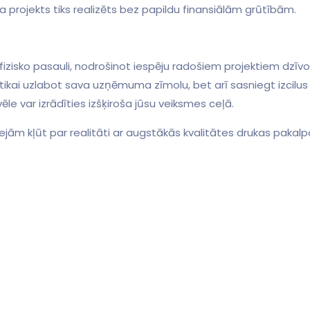
a projekts tiks realizēts bez⁤ papildu finansiālām grūtībām.
izisko pasauli, nodrošinot iespēju radošiem projektiem dzīvot un
tikai ⁢uzlabot sava uzņēmuma zīmolu, bet arī sasniegt izcilus 
zvēle var izrādīties izšķiroša jūsu veiksmes ceļā.
dejām kļūt par ⁣realitāti ar ‌augstākās kvalitātes drukas paka