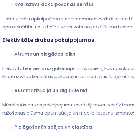
Kvalitatīvs ​apkalpošanas‍ serviss
⁣ Laba klientu apkalpošana ir neatņemama kvalitātes sastāvdaļa. Klientu atbalsta komanda,kas⁤ ir zinoša⁢ un ‍atsaucīga,var ievērojami ietekmēt ⁢klientu
apmierinātību un ‍uzticību. katrs solis no pasūtījuma izveid
Efektivitāte drukas pakalpojumos
Ātrums un piegādes laiks
‍Efektivitāte ir viens no galvenajiem faktoriem, kas nosaka ⁣d
klienti izvēlas konkrētus pakalpojumu sniedzējus. Uzņēmumi,
Automatizācija un digitālie ‍rīki
Mūsdienās drukas pakalpojumu sniedzēji arvien vairāk​ izmant
ražošanas plūsmu‌ optimizācija un ⁤mobilo lietotņu izmantoš
Pielāgošanās spējas un ⁢elastība