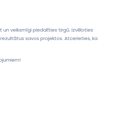
⁤ veiksmīgi piedalīties tirgū. Izvēloties⁣
rezultātus savos projektos. Atcerieties, ka⁤
lpojumiem!