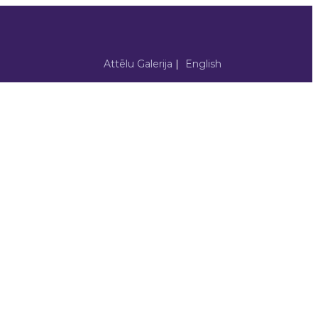
Attēlu Galerija
|
English
×
efektivitāte