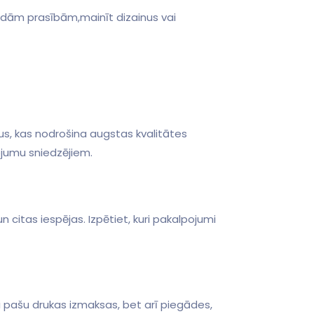
ādām prasībām,mainīt dizainus‍ vai
us,⁣ kas nodrošina augstas kvalitātes
ojumu sniedzējiem.
 ⁤pašu drukas ‍izmaksas, bet‍ arī piegādes,