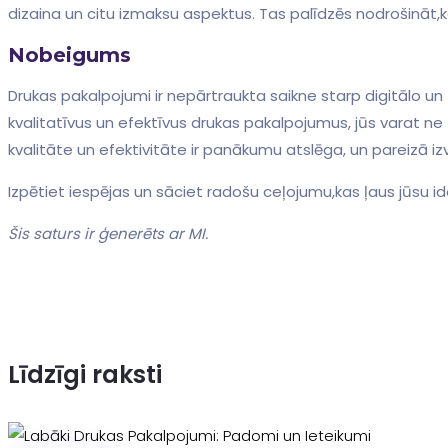
dizaina⁤ un citu izmaksu aspektus. Tas‌ palīdzēs nodrošināt,k
Nobeigums
Drukas pakalpojumi ir nepārtraukta saikne starp digitālo un f
kvalitatīvus un efektīvus drukas pakalpojumus, jūs varat ne 
kvalitāte un⁤ efektivitāte ir panākumu‍ atslēga, un‌ pareizā ⁣i
Izpētiet iespējas⁤ un sāciet radošu ceļojumu,kas ļaus jūsu i
Šis saturs ir‌ ģenerēts ar MI.
Līdzīgi raksti