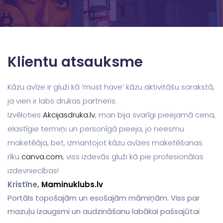
Klientu atsauksme
Kāzu avīze ir gluži kā ‘must have’ kāzu aktivitāšu sarakstā,
ja vien ir labs drukas partneris.
Izvēloties
Akcijasdruka.lv
, man bija svarīgi pieejamā cena,
elastīgie termiņi un personīgā pieeja, jo neesmu
maketēāja, bet, izmantojot kāzu avīzes maketēšanas
rīku
canva.com
, viss izdevās gluži kā pie profesionālas
izdevniecības!
Kristīne,
Maminuklubs.lv
Portāls topošajām un esošajām māmiņām. Viss par
mazuļu izaugsmi un audzināšanu labākai pašsajūtai