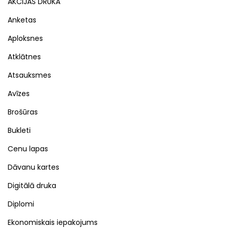
AKCIJAS DRUKA
Anketas
Aploksnes
Atklātnes
Atsauksmes
Avīzes
Brošūras
Bukleti
Cenu lapas
Dāvanu kartes
Digitālā druka
Diplomi
Ekonomiskais iepakojums