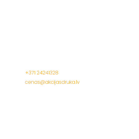
Mēs radam akcijas cenas, lai Jūs pelnītu vairāk ar
mūsu drukas materiāliem!
Jelgavas iela 68, Riga. 1 stavs
Tālrunis:
+371 24241328
E-Pasts:
cenas@akcijasdruka.lv
Darba laiks: P – Pk. 9:00 – 17:00
Akcijas druka
Apsveikuma materiāli
Daudzlapu materiāli