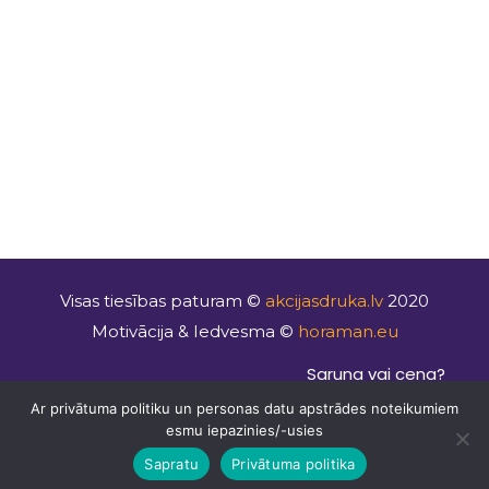
Seko mums
Sūtīt
Facebook
Instagram
Uzzināt precīzu cenu
LinkedIn
Youtube
Visas tiesības paturam ©
akcijasdruka.lv
2020
Motivācija & Iedvesma ©
horaman.eu
Saruna vai cena?
Mājas lapu izstrāde
kaspardizainu.lv
Ar privātuma politiku un personas datu apstrādes noteikumiem
Majaslapasizstrade.lv
esmu iepazinies/-usies
Atsauksmes
Sapratu
Privātuma politika