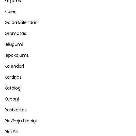
Etiķetes
Flajeri
Galda kalendāri
Grāmatas
Ielūgumi
Iepakojums
Kalendāri
Kartiņas
Katalogi
Kuponi
Pastkartes
Piezīmju blociņi
Plakāti