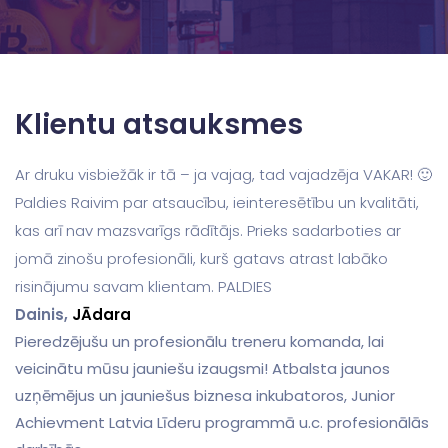
Klientu atsauksmes
Ar druku visbiežāk ir tā – ja vajag, tad vajadzēja VAKAR! 🙂
Paldies Raivim par atsaucību, ieinteresētību un kvalitāti,
kas arī nav mazsvarīgs rādītājs. Prieks sadarboties ar
jomā zinošu profesionāli, kurš gatavs atrast labāko
risinājumu savam klientam. PALDIES
Dainis,
JĀdara
Pieredzējušu un profesionālu treneru komanda, lai
veicinātu mūsu jauniešu izaugsmi! Atbalsta jaunos
uzņēmējus un jauniešus biznesa inkubatoros, Junior
Achievment Latvia Līderu programmā u.c. profesionālās