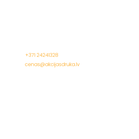
Mēs radam akcijas cenas, lai Jūs pelnītu vairāk ar
mūsu drukas materiāliem!
Jelgavas iela 68, Riga. 1 stavs
Tālrunis:
+371 24241328
E-Pasts:
cenas@akcijasdruka.lv
Darba laiks: P – Pk. 9:00 – 17:00
Akcijas druka
Apsveikuma materiāli
Daudzlapu materiāli
Iepakojuma materiāli