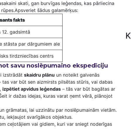
sakaini⁣ skati, gan burvīgas leģendas, ⁤kas pārliecina
s rūpes.Apsveriet šādus galamērķus:
sants fakts
 ⁢12. gadsimtā
K
ie stāsta⁣ par dārgumiem ale
isks⁢ tirdzniecības centrs
not savu noslēpumaino ekspedīciju
⁢ izstrādāt​
skaidru plānu
un noteikt galvenās
 tas var būt‌ sen aizmirsts pilsētas stūris, vai dabas
t,
izpētiet apvidus leģendas
– tās var būt ‌bagātas ar
 Šeit ir dažas idejas, ⁢kuras varat ņemt vērā, plānojot
un grāmatas, lai ‌uzzinātu par ⁣noslēpumainām vietām.
u, iekļaujot svarīgākos ​objektus.
iem ceļotājiem vai gidiem, kuri var sniegt noderīgas