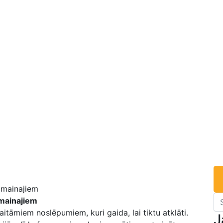
umainajiem
kaitāmiem noslēpumiem, kuri gaida, lai tiktu atklāti.
J