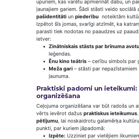
upuriem, kas varētu apmierināt dabu,⁢ un pa
ļaunajiem gariem. Šādi stāsti ‌veido sociāl
pašidentitāti
un
piederību
⁢ noteiktām kult
Izpētot šīs jomas, svarīgi atzīmēt, ka katra
⁤parasti⁣ tiek nodotas no paaudzes uz ‍paau
ietver:
Zinātniskais⁣ stāsts par brīnuma avot
leģendas.
Ēnu ⁣kino‍ teātris
– cerību simbols ⁤par 
Meža gari
–⁤ stāsti par nepazīstamiem
ļaunuma.
Praktiski padomi un ieteikumi:
organizēšana
Ceļojuma organizēšana var būt radošs un aizrau
vērts ievērot ⁢dažus
praktiskus​ ieteikumus
pētījumu
, lai noskaidrotu galamērķa kultūru,
punkti, par kuriem jāpadomā:
Izpēte:
Uzziniet par‍ vietējiem likumi