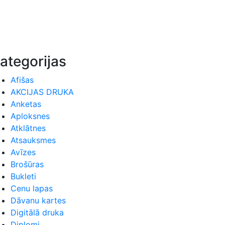
ategorijas
Afišas
AKCIJAS DRUKA
Anketas
Aploksnes
Atklātnes
Atsauksmes
Avīzes
Brošūras
Bukleti
Cenu lapas
Dāvanu kartes
Digitālā druka
Diplomi