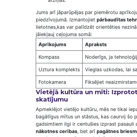
Jums ‌arī jāparūpējas par piemērotu⁣ aprīko
piedzīvojumā. Izmantojiet
pārbaudītas ⁢teh
lietotnes,kas var palīdzēt orientēties nezinām
jāiekļauj ⁣ceļojuma somā:
Aprīkojums
Apraksts
Kompass
Noderīgs, ja tehnoloģij
Uztura komplekts
Vieglas uzkodas, lai sa
Fotokamera
Fiksējiet neaizmirstam
Vietējā kultūra un mīti: Izproto
skatījumu
Apmeklējot vietējo kultūru, mēs ne tikai iep
bagātīgus mītus un stāstus, kas caurvij šo pasa
gadsimtiem ilgi ir ⁢centušies izprast ​pasauli​
nākotnes ​cerības
, bet arī
pagātnes bries