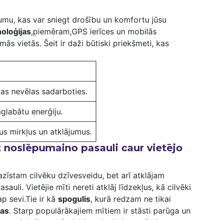
jumu, kas var‍ sniegt drošību un komfortu jūsu
noloģijas
,piemēram,GPS ierīces un mobilās
ās vietās. Šeit ir⁤ daži būtiski ⁤priekšmeti, kas
as⁣ nevēlas‌ sadarboties.
glabātu ⁣enerģiju.
us mirkļus un ‍atklājumus.
t noslēpumaino pasauli caur‍ vietējo
azīstam cilvēku dzīvesveidu, bet arī‌ atklājam
uli. ⁣Vietējie mīti nereti atklāj līdzekļus, kā ⁢cilvēki
 ap sevi.Tie ir kā
spogulis
, kurā redzam ne tikai
mas
. ​Starp populārākajiem mītiem ir stāsti parūga un