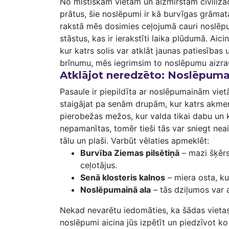
No mistiskām vietām un aizmirstām ⁢civilizā
prātus, šie noslēpumi ir kā ⁢burvīgas grāmata
rakstā mēs dosimies ceļojumā cauri noslēpu
stāstus, kas ir ierakstīti laika plūdumā. Aic
kur katrs​ solis var atklāt⁤ jaunas patiesības
brīnumu, mēs iegrimsim to noslēpumu ​aizrau
Atklājot neredzēto: Noslēpumain
Pasaule ir piepildīta ar noslēpumainām vietām,
staigājat pa senām drupām, kur katrs akmens
pierobežas mežos, kur⁤ valda tikai dabu un 
nepamanītas, ⁢tomēr tieši tās var sniegt neai
tālu un ‌plaši. Varbūt vēlaties apmeklēt:
Burvība Ziemas pilsētiņā
– mazi šķērsi
ceļotājus.
Senā klosteris kalnos
– miera osta, ku
Noslēpumainā ala
– tās dziļumos var at
Nekad nevarētu​ iedomāties,‍ ka šādas vieta
noslēpumi aicina jūs izpētīt un piedzīvot ko 