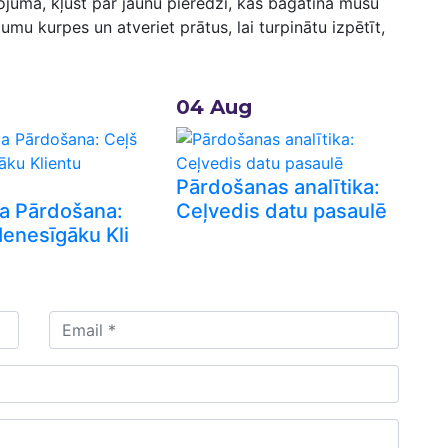
ļojuma, kļūst par jaunu pieredzi, kas bagātina mūsu
jumu kurpes un ⁢atveriet prātus, lai turpinātu izpētīt,
04
Aug
Pārdošanas analītika:
ta Pārdošana:
Ceļvedis datu pasaulē
Ienesīgāku Kli