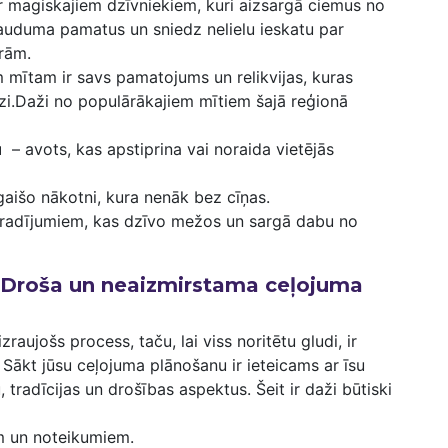
r magiskajiem dzīvniekiem, kuri aizsargā‌ ciemus no
ā auduma pamatus un sniedz nelielu ieskatu par
ūrām.
m mītam ir savs pamatojums un relikvijas, kuras
dzi.Daži⁤ no populārākajiem mītiem šajā reģionā
u
⁢ – avots, kas apstiprina vai noraida vietējās
gaišo nākotni, kura nenāk bez cīņas.
 radījumiem, kas dzīvo mežos un ⁣sargā dabu no
 Droša ⁤un neaizmirstama ceļojuma
jošs​ process, taču, lai⁢ viss​ noritētu gludi, ir
. ‍Sākt jūsu ceļojuma plānošanu ir ieteicams ar⁣ īsu
 tradīcijas un drošības aspektus. Šeit ir daži‌ būtiski
em un noteikumiem.