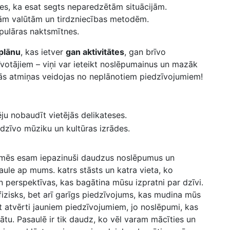
ies, ka esat segts neparedzētām situācijām.
jām valūtām ​un​ tirdzniecības metodēm.
opulāras naktsmītnes.
plānu
,⁢ kas ietver
gan aktivitātes
, gan brīvo
zīvotājiem – viņi var ieteikt noslēpumainus un mazāk
kās atmiņas veidojas no neplānotiem piedzīvojumiem!
ēju nobaudīt vietējās delikateses.
 dzīvo mūziku ⁣un kultūras izrādes.
mēs esam iepazinuši daudzus ‍noslēpumus un
aule ap mums. katrs stāsts un katra vieta, ko
n perspektīvas, kas bagātina mūsu izpratni par dzīvi.
fizisks, bet arī garīgs piedzīvojums, kas mudina mūs
et atvērti jauniem⁤ piedzīvojumiem, jo​ noslēpumi, kas
lātu. Pasaulē ir tik daudz, ko vēl varam mācīties un