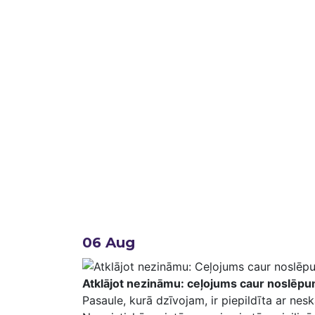
06
Aug
Atklājot nezināmu: ceļojums caur noslēp
Pasaule, ⁢kurā dzīvojam, ir piepildīta ar nes