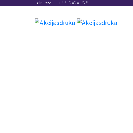
Tālrunis:
+371 24241328
SĀKU
Atklājo