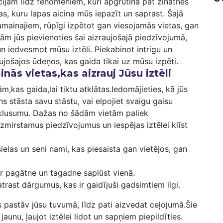
cijām līdz fenomeniem, kuri apgrūtina pat zinātnes⁤
s, kuru lapas aicina mūs⁣ iepazīt un saprast. ⁤Šajā
mainajiem, rūpīgi izpētot gan viesojamās vietas, gan
inām jūs pievienoties šai⁢ aizraujošajā piedzīvojumā,
 un iedvesmot mūsu iztēli. Piekabinot intrigu⁢ un
jošajos ūdeņos, kas gaida tikai uz mūsu​ izpēti.
ās vietas,kas aizrauj Jūsu⁣ iztēli
kas ​gaida,lai ‍tiktu atklātas.Iedomājieties, kā jūs⁢
 stāsta savu stāstu, vai elpojiet svaigu gaisu
⁤klusumu. Dažas ⁤no šādām vietām paliek
zmirstamus​ piedzīvojumus un ‌iespējas iztēlei klīst
elas un seni nami, kas‌ piesaista gan ⁣vietējos, gan
r ⁤pagātne un tagadne saplūst vienā.
rast dārgumus, kas ir​ gaidījuši ⁣gadsimtiem ilgi.
s pastāv jūsu tuvumā, līdz pati aizvedat ceļojumā.Šie
jaunu, ļaujot iztēlei lidot un sapņiem piepildīties.