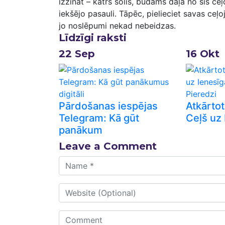
izzināt – katrs solis, būdams daļa no šīs ce
iekšējo‍ pasauli. Tāpēc, pielieciet savas ceļo
jo noslēpumi nekad nebeidzas.
Līdzīgi raksti
22
Sep
16
Okt
Pārdošanas iespējas
Atkārto
Telegram: Kā gūt
Ceļš uz 
panākum
Leave a Comment