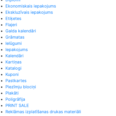
Ekonomiskais iepakojums
Ekskluzīvais iepakojums
Etiķetes
Flajeri
Galda kalendāri
Grāmatas
Ielūgumi
Iepakojums
Kalendāri
Kartiņas
Katalogi
Kuponi
Pastkartes
Piezīmju blociņi
Plakāti
Poligrāfija
PRINT SALE
Reklāmas izplatīšanas drukas materiāli