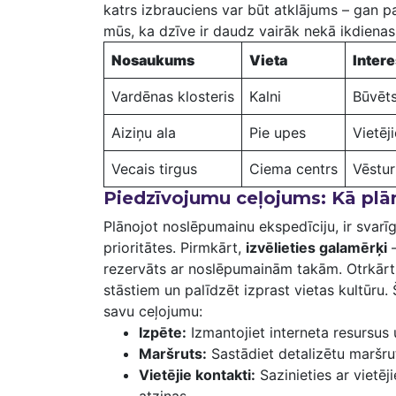
‌katrs izbrauciens var būt atklājums – gan pa
mūs, ka dzīve ⁣ir daudz vairāk nekā ikdiena
Nosaukums
Vieta
Intere
Vardēnas⁣ klosteris
Kalni
Būvēts
Aiziņu ala
Pie upes
Vietēj
Vecais tirgus
Ciema centrs
Vēstur
Piedzīvojumu ceļojums: Kā plā
Plānojot noslēpumainu ‍ekspedīciju, ir svarīgi
prioritātes. Pirmkārt,
izvēlieties galamērķi
–
rezervāts​ ar noslēpumainām takām. Otrkār
stāstiem un palīdzēt izprast vietas ‍kultūru.⁣
savu ceļojumu:
Izpēte:
Izmantojiet interneta resursus 
Maršruts:
Sastādiet detalizētu maršrut
Vietējie kontakti:
Sazinieties ar vietēj
atziņas.