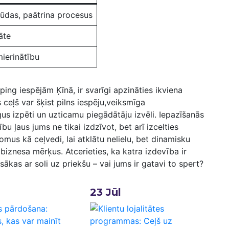
kļūdas, paātrina procesus
tāte
mierinātību
‍ iespējām Ķīnā, ir svarīgi⁣ apzināties ikviena
s ceļš var šķist pilns iespēju,veiksmīga
us izpēti un uzticamu piegādātāju izvēli.⁤ Iepazīšanās
aus⁢ jums ne ‌tikai izdzīvot, ⁤bet ⁤arī ⁤izcelties​
us kā⁤ ceļvedi, lai atklātu ‌nelielu, bet dinamisku
biznesa ⁣mērķus. Atcerieties, ka ⁢katra izdevība ir
kas ar soli uz priekšu – ‍vai jums ir⁤ gatavi to spert?
23
Jūl