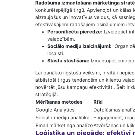
Radošuma izmantošana mārketinga stratē
⁢konkurētspējīgā‌ tirgū. Apvienojot unikālas
aizraujošus un inovatīvus ‌veidus, kā sasnieg
efektīvākajiem⁢ radošajiem risinājumiem ietv
Personificēta pieredze:
⁤Izveidojiet ⁢
vajadzībām.
Sociālo⁣ mediju izaicinājumi:
⁤ Organizē
iesaisti.
Stāstu ​stāstīšana:
Izmantojiet ‍emocionā
Lai ‍panāktu ilgstošu‌ veiksmi, ir vitāli nepi
atbilstoši tirgus tendencēm ⁣un⁢ klientu vaja
novērtēt jūsu kampaņu efektivitāti. Šeit ir ⁤d
stratēģijā:
Mērīšanas metodes
Rīki
Google⁣ Analytics
Datplūsmas​ analīze
Sociālo mediju analitika
Engagement, reach
Email mārketinga analīze
Atvēršanas un klik
Loģistika un piegāde: efektīvi r