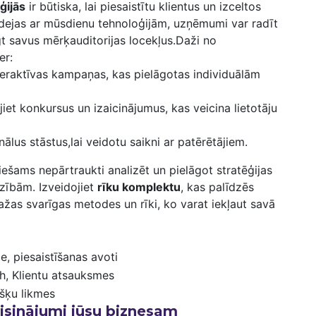
ģijās
ir būtiska, lai piesaistītu klientus ​un izceltos
 idejas ‍ar mūsdienu tehnoloģijām, uzņēmumi ⁤var radīt
t savus​ mērķauditorijas‍ locekļus.Daži no
er:
interaktīvas kampaņas,‍ kas pielāgotas⁢ individuālām
jiet konkursus un⁤ izaicinājumus, kas veicina lietotāju
lus ‌stāstus,lai ​veidotu saikni⁤ ar patērētājiem.
eciešams nepārtraukti analizēt un ‍pielāgot stratēģijas
dzībām. ‌Izveidojiet
rīku ​komplektu
, kas palīdzēs
ažas svarīgas metodes‍ un rīki, ‌ko varat​ iekļaut⁣ savā
,⁣ piesaistīšanas avoti
, Klientu atsauksmes
šķu ⁣likmes
isinājumi⁢ jūsu ⁣biznesam