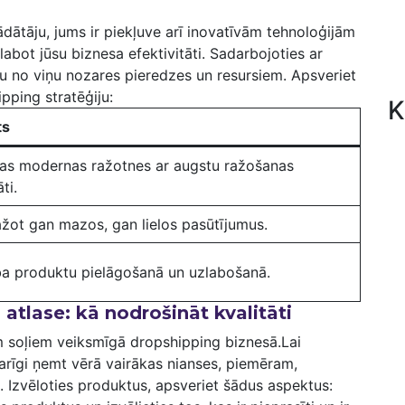
ādātāju, jums ir ⁤piekļuve arī inovatīvām tehnoloģijām
bot jūsu ​biznesa ‌efektivitāti. Sadarbojoties ar
mu no viņu nozares ⁤pieredzes un resursiem. Apsveriet
ping⁣ stratēģiju:
K
ts
as ​modernas ⁤ražotnes ​ar augstu ražošanas
ti.
ažot gan mazos, ‌gan lielos pasūtījumus.
ba produktu pielāgošanā‍ un uzlabošanā.
 atlase: kā nodrošināt kvalitāti
em soļiem veiksmīgā dropshipping biznesā.Lai
varīgi‍ ņemt vērā vairākas ⁤nianses, piemēram,
. Izvēloties produktus, apsveriet šādus aspektus: