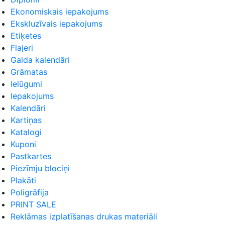
Ekonomiskais iepakojums
Ekskluzīvais iepakojums
Etiķetes
Flajeri
Galda kalendāri
Grāmatas
Ielūgumi
Iepakojums
Kalendāri
Kartiņas
Katalogi
Kuponi
Pastkartes
Piezīmju blociņi
Plakāti
Poligrāfija
PRINT SALE
Reklāmas izplatīšanas drukas materiāli