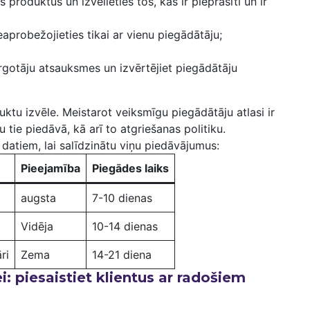
s ‍produktus un izvēlieties tos, ‌kas ir pieprasīti un ir⁢
aprobežojieties tikai ar vienu piegādātāju;
irgotāju atsauksmes un izvērtējiet piegādātāju
duktu izvēle. Meistarot veiksmīgu piegādātāju atlasi ir
 tie ​piedāvā, kā arī to atgriešanas ​politiku.
 datiem,‌ lai salīdzinātu viņu piedāvājumus:
Pieejamība
Piegādes laiks
augsta
7-10‌ dienas
Vidēja
10-14 dienas
ri
Zema
14-21 diena
: piesaistiet ​klientus ar radošiem