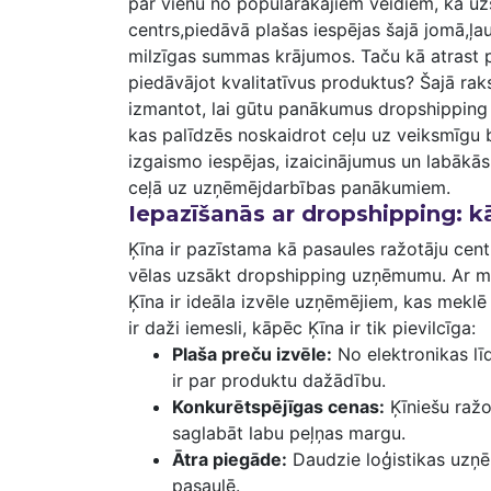
par vienu no⁢ populārākajiem veidiem, kā ⁤uz
centrs,piedāvā ⁢plašas iespējas‍ šajā jomā,ļa
milzīgas summas‌ krājumos. Taču kā atrast pa
piedāvājot kvalitatīvus ⁣produktus? Šajā raks
izmantot,‌ lai‍ gūtu panākumus⁤ dropshippin
kas palīdzēs noskaidrot ceļu uz veiksmīgu⁢ b
izgaismo‍ iespējas, izaicinājumus ⁢un⁤ labākā
ceļā uz uzņēmējdarbības ‍panākumiem.
Iepazīšanās ar ‌dropshipping: kā
Ķīna​ ir pazīstama kā ⁤pasaules ‍ražotāju‌ cen
vēlas ​uzsākt dropshipping uzņēmumu.‍ Ar⁣ mi
Ķīna​ ir ideāla izvēle ​uzņēmējiem, kas mek
ir daži iemesli, ⁣kāpēc Ķīna ir tik pievilcīga:
Plaša preču izvēle:
⁣No ⁣elektronikas ‍l
ir par produktu dažādību.
Konkurētspējīgas⁣ cenas:
Ķīniešu ražo
saglabāt labu peļņas margu.
Ātra piegāde:
Daudzie loģistikas uzņēm
pasaulē.