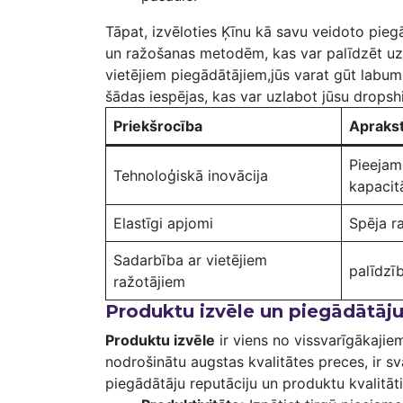
Tāpat, izvēloties Ķīnu⁣ kā savu veidoto pieg
‌un ražošanas metodēm, ⁣kas var palīdzēt uzla
vietējiem piegādātājiem,jūs varat gūt‍ labu
šādas iespējas, kas var uzlabot jūsu dropship
Priekšrocība
Apraks
Pieejam
Tehnoloģiskā inovācija
kapacitā
Elastīgi apjomi
Spēja r
Sadarbība ⁢ar vietējiem
palīdzī
ražotājiem
Produktu‌ izvēle un piegādātāju
Produktu izvēle
ir viens no​ vissvarīgākaji
nodrošinātu augstas kvalitātes ⁣preces,‌ ir ​s
piegādātāju reputāciju un produktu kvalitāti