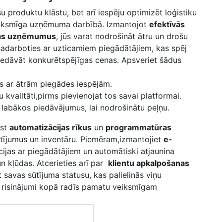
 ‍produktu klāstu,‍ bet arī iespēju optimizēt loģistiku⁣
a veiksmīga uzņēmuma darbībā. Izmantojot
efektīvās
ikas uzņēmumus
, ⁣jūs varat ⁣nodrošināt ātru un drošu​
⁤ sadarboties ar ‌uzticamiem piegādātājiem, kas spēj ​
iedāvāt konkurētspējīgas‌ cenas. Apsveriet šādus
s ar ātrām​ piegādes⁤ iespējām.
kvalitāti,pirms ‍pievienojat tos ⁤savai platformai.
s labākos piedāvājumus, lai ‌nodrošinātu​ peļņu.
est
automatizācijas rīkus
un
programmatūras‌
sūtījumus un inventāru. Piemēram,izmantojiet
e-
ijas ar⁢ piegādātājiem ⁣un automātiski⁤ atjaunina ​
 kļūdas.‍ Atcerieties arī par ‍
klientu‍ apkalpošanas
 savas sūtījuma ⁢statusu, ‍kas ​palielinās viņu
Šie risinājumi kopā radīs⁣ pamatu veiksmīgam