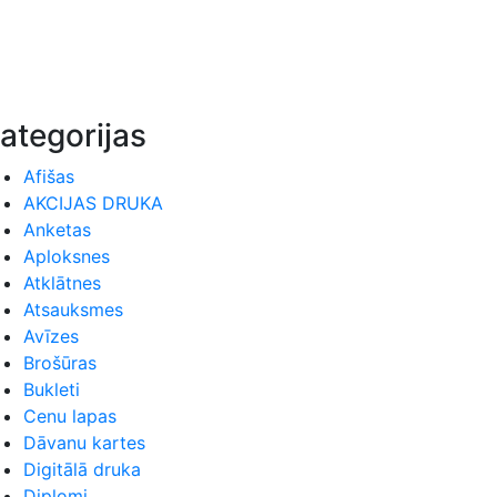
ategorijas
Afišas
AKCIJAS DRUKA
Anketas
Aploksnes
Atklātnes
Atsauksmes
Avīzes
Brošūras
Bukleti
Cenu lapas
Dāvanu kartes
Digitālā druka
Diplomi