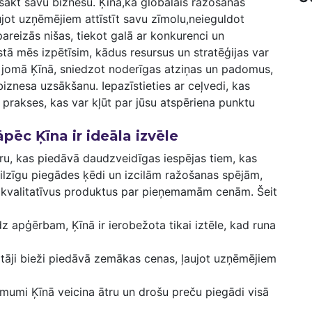
sākt savu biznesu. ​Ķīna,kā globālais ražošanas
ujot ​uzņēmējiem attīstīt ⁢savu zīmolu,neieguldot
reizās nišas, tiekot galā ⁤ar konkurenci un
tā mēs‌ izpētīsim, kādus resursus ⁢un ‍stratēģijas var
g jomā Ķīnā, sniedzot ​noderīgas ⁤atziņas un padomus,
iznesa uzsākšanu. Iepazīstieties ar ceļvedi, kas
s prakses, kas var kļūt par ‌jūsu atspēriena punktu
pēc Ķīna ir ideāla​ izvēle
tru, kas⁣ piedāvā daudzveidīgas iespējas ‌tiem,‌ kas
lzīgu piegādes‍ ķēdi ​un izcilām ražošanas‍ spējām,
lē kvalitatīvus produktus par pieņemamām⁣ cenām. Šeit
īdz apģērbam, ⁤Ķīnā ir ierobežota tikai iztēle, kad runa
tāji ⁢bieži piedāvā zemākas cenas, ļaujot uzņēmējiem
umi Ķīnā‍ veicina ⁤ātru un drošu preču piegādi visā