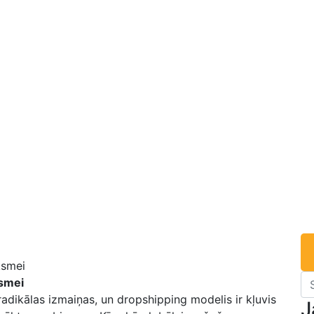
ksmei
adikālas izmaiņas,‌ un⁣ dropshipping modelis ir‍ kļuvis‌
J