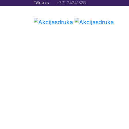
Tālrunis:
+371 24241328
SĀKU
Dropshipp