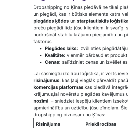
Dropshipping no​ Ķīnas piedāvā ne tikai plašu
un piegādi, kas ir būtisks ​elements⁢ katr
piegādes ķēdes
un
starptautiskās loģist
preču piegādi ‍līdz jūsu klientiem. Ir svarīgi
nodrošināt stabilu krājumu pieejamību ​un p
‍faktorus:
Piegādes ‍laiks:
izvēlieties piegādātāju
Kvalitāte:
vienmēr pārbaudiet ⁤produktu ⁣
Cenas:
⁣salīdziniet ​cenas un izvēlietie
Lai⁤ sasniegtu​ izcilību⁤ loģistikā, ir vērts ievi
risinājumus
, kas‍ ļauj vieglāk pārvaldīt pa
komercijas platformas
,kas piedāvā integrāc
krājumus,lai novērstu⁣ piegādes kavējumus un‌
nozīmi
‍ – sniedziet iespēju klientiem⁣ izsekot
apmierinātību un⁢ uzticību ​jūsu⁣ zīmolam. ⁣
dropshipping biznesam no Ķīnas:
Risinājums
Priekšrocības