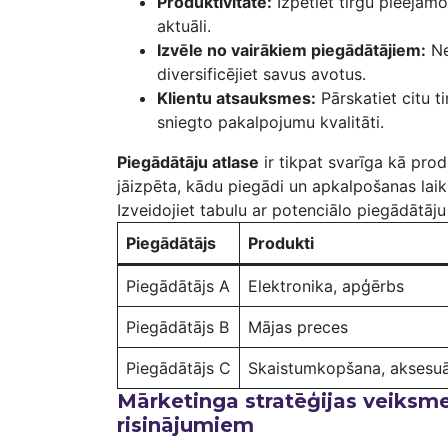
Produktivitāte:
‍Izpētiet tirgū ‍pieejamo
aktuāli.
Izvēle no‌ vairākiem‌ piegādātājiem:
Ne
diversificējiet⁢ savus avotus.
Klientu atsauksmes:
Pārskatiet citu t
sniegto⁣ pakalpojumu kvalitāti.
Piegādātāju ⁢atlase
ir tikpat svarīga ‍kā pro
jāizpēta,⁢ kādu piegādi ‍un apkalpošanas⁣ laiku
Izveidojiet tabulu ar potenciālo piegādātāju
Piegādātājs
Produkti
Piegādātājs ‍A
Elektronika, ⁤apģērbs
Piegādātājs ‍B
Mājas preces
Piegādātājs C
Skaistumkopšana, aksesuā
Mārketinga stratēģijas veiksmei
risinājumiem