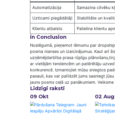
Automatizācija
Samazina ‍cilvēku ‍
Uzticami piegādātāji
Stabilitāte⁣ un kvali
Klientu atbalsts
Palielina klientu⁣ ap
in Conclusion
Noslēgumā, pieņemot lēmumu par dropshipping
⁣posma nianses un izaicinājumus. ‌Kaut arī ši
⁣uzņēmējdarbība prasa rūpīgu plānošanu,tirg
ar vietējām tendencēm​ un⁣ patērētāju uzvedību ļ
konkurencē. Izmantojiet ‌mūsu⁢ sniegtos padom
pasauli, kas var palīdzēt jums sasniegt jūsu⁢ 
jauns​ posms ‌ceļā uz panākumiem. Veiksme sā
Līdzīgi raksti
09
Okt
02
Aug