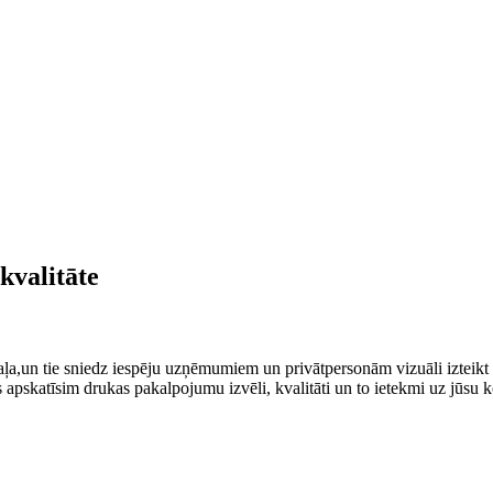
kvalitāte
ļa,un tie sniedz iespēju uzņēmumiem un​ privātpersonām vizuāli izteikt sa
mēs apskatīsim drukas pakalpojumu izvēli, kvalitāti un to ietekmi uz jūsu