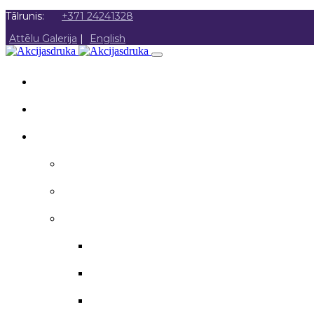
Tālrunis:
+371 24241328
Attēlu Galerija
|
English
SĀKUMS
PAR MUMS
AKCIJAS DRUKA
Akcijas druka
Poligrāfija
Apsveikuma materiāli
Aploksnes
Apsveikuma kartītes
Atzinības raksti