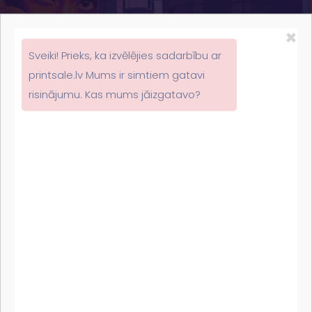
×
Sveiki! Prieks, ka izvēlējies sadarbību ar
printsale.lv Mums ir simtiem gatavi
risinājumu. Kas mums jāizgatavo?
Visi drukas
pakalpojumi:
Kvalitāte, cenas un
padomi
Ievads
Mūsdienu digitālajā pasaulē drukas pakalpojumi