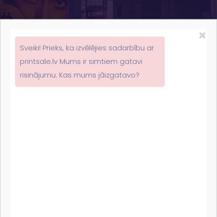
×
Sveiki! Prieks, ka izvēlējies sadarbību ar
printsale.lv Mums ir simtiem gatavi
07
risinājumu. Kas mums jāizgatavo?
Apr