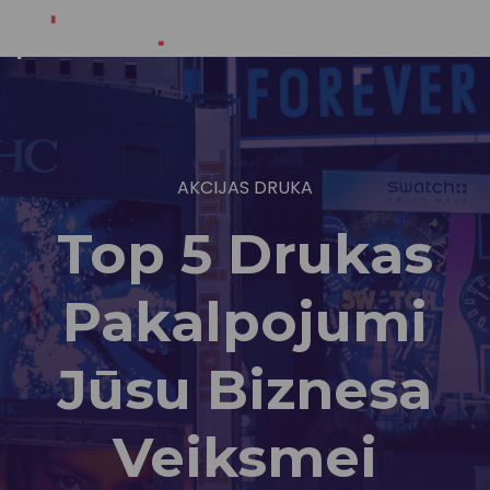
AKCIJAS DRUKA
Top 5 Drukas
Pakalpojumi
Jūsu Biznesa
Veiksmei