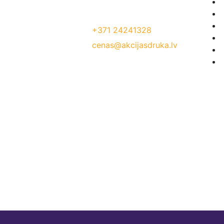
Jelgavas iela 68, Riga. 1 stavs
Tālrunis:
+371 24241328
E-Pasts:
cenas@akcijasdruka.lv
Darba laiks: P – Pk. 9:00 – 17:00