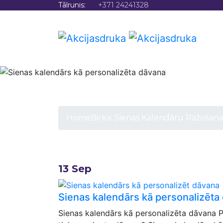
Tālrunis:
+371 24241328
SĀKU
Sienas kale
Home
Birka:
Sienas Kalendāru Ražošan
13
Sep
Sienas kalendārs kā personalizēta
Sienas kalendārs kā personalizēta dāvana Pa