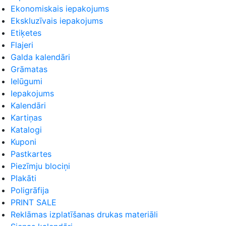
Ekonomiskais iepakojums
Ekskluzīvais iepakojums
Etiķetes
Flajeri
Galda kalendāri
Grāmatas
Ielūgumi
Iepakojums
Kalendāri
Kartiņas
Katalogi
Kuponi
Pastkartes
Piezīmju blociņi
Plakāti
Poligrāfija
PRINT SALE
Reklāmas izplatīšanas drukas materiāli