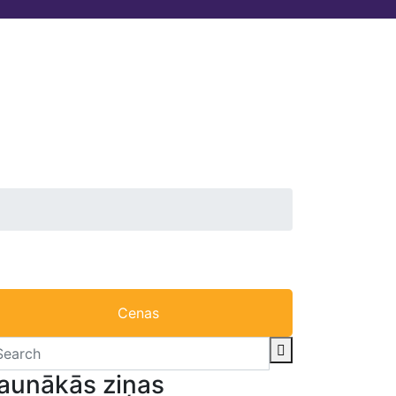
ATSAUKSMES
KONTAKTI
izēta dāvana
Cenas
aunākās ziņas