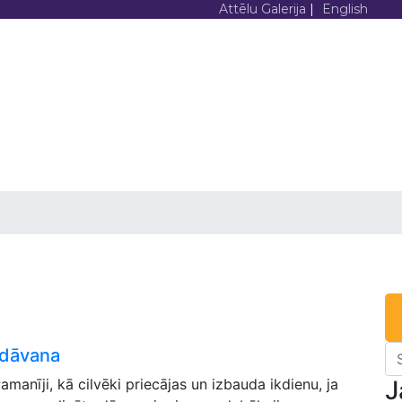
Attēlu Galerija
|
English
MS
PAR
AKCIJAS
KATALOGS
MUMS
DRUKA
ndārs kā personal
a
 dāvana
J
manīji, kā cilvēki priecājas un izbauda ikdienu, ja