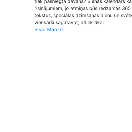
tiek pasniegta dāvana? Sienas kalendārs kā
risinājumiem, jo atmiņas būs redzamas 365 
tekstus, speciālas dzimšanas dienu un svētku
vienkārši sagatavot, atliek tikai
Read More