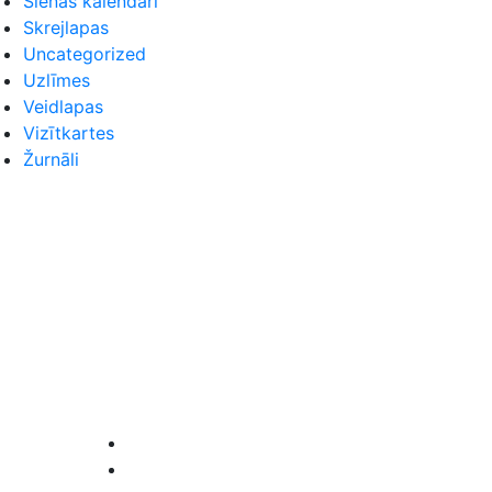
Sienas kalendāri
Skrejlapas
Uncategorized
Uzlīmes
Veidlapas
Vizītkartes
Žurnāli
Seko mums
Facebook
Instagram