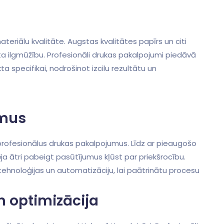
teriālu kvalitāte. Augstas kvalitātes papīrs un citi
ukta ilgmūžību. Profesionāli ‍drukas pakalpojumi piedāvā
ta specifikai, nodrošinot izcilu rezultātu un
umus
o ⁢profesionālus drukas pakalpojumus. Līdz ar pieaugošo
 ātri pabeigt pasūtījumus ‌kļūst par ⁣priekšrocību.
oloģijas ⁢un ⁢automatizāciju, lai paātrinātu procesu
 optimizācija