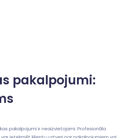
as pakalpojumi:
ums
kas pakalpojumi ir neaizvietojami. Profesionāla⁣
var ietekmēt klientu uztveri par pakalpojumiem vai