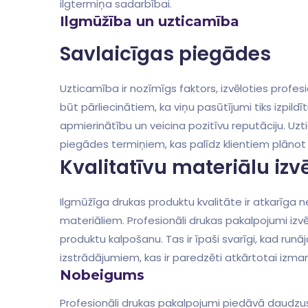
ilgtermiņa sadarbībai.
Ilgmūžība un uzticamība
Savlaicīgas piegādes
Uzticamība ir nozīmīgs faktors, izvēloties profe
būt pārliecinātiem, ka viņu pasūtījumi tiks izpildī
apmierinātību un veicina pozitīvu⁣ reputāciju. ⁢U
piegādes termiņiem, kas palīdz klientiem plānot 
Kvalitatīvu materiālu ⁤izv
Ilgmūžīga drukas produktu kvalitāte ir atkarīga n
materiāliem. Profesionāli drukas pakalpojumi⁢ izvē
produktu kalpošanu. Tas ir īpaši svarīgi, kad ru
izstrādājumiem, kas ir paredzēti ⁢atkārtotai izma
Nobeigums
Profesionāli drukas pakalpojumi piedāvā daudzus