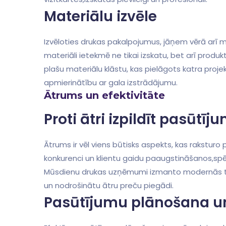
Materiālu izvēle
Izvēloties drukas pakalpojumus, jāņem vērā arī ma
materiāli ⁢ietekmē ne ⁢tikai izskatu, bet arī⁢ prod
plašu materiālu klāstu, ​kas pielāgots katra projek
apmierinātību ar gala izstrādājumu.
Ātrums un efektivitāte
Proti ātri izpildīt pasūtīj
Ātrums ir vēl viens būtisks aspekts, kas ⁣rakstur
konkurenci un klientu gaidu paaugstināšanos,spēja
Mūsdienu drukas uzņēmumi izmanto modernās tehn
un nodrošinātu ātru preču piegādi.
Pasūtījumu plānošana un