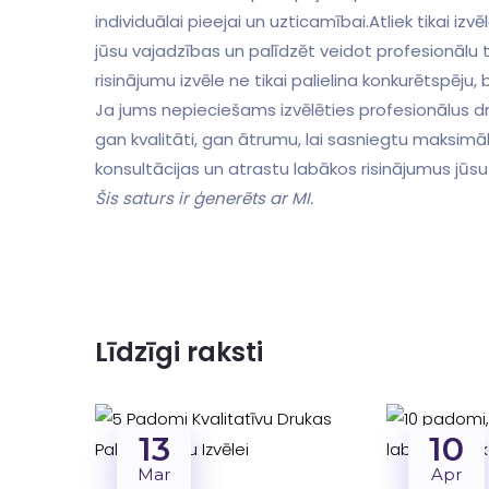
individuālai pieejai un uzticamībai.Atliek tikai i
jūsu vajadzības un palīdzēt ‌veidot profesionālu 
risinājumu izvēle ne tikai palielina konkurētspēju, b
Ja ⁢jums nepieciešams izvēlēties profesionālus ⁤dr
gan kvalitāti, gan ātrumu, lai sasniegtu maksimālu
konsultācijas‍ un atrastu labākos risinājumus jūs
Šis saturs ir ģenerēts ar MI.
Līdzīgi raksti
13
10
Mar
Apr