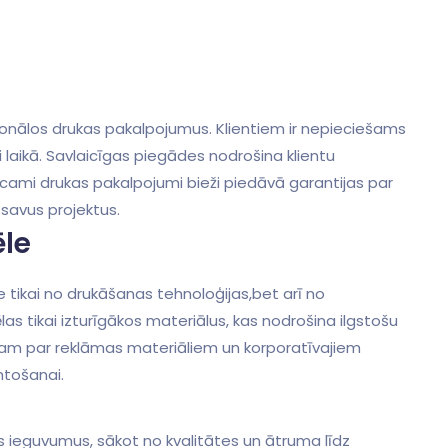
sionālos drukas pakalpojumus. ⁣Klientiem ir nepieciešams
ti laikā. Savlaicīgas piegādes nodrošina klientu
zticami drukas pakalpojumi bieži piedāvā garantijas par
savus ​projektus.
ēle
e tikai no drukāšanas tehnoloģijas,bet arī no
las tikai izturīgākos materiālus,‍ kas nodrošina ilgstošu
nājam par reklāmas materiāliem un korporatīvajiem
ntošanai.
 ieguvumus, sākot no kvalitātes un ātruma līdz