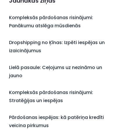
Jaunākās ziņas
Kompleksās pārdošanas risinājumi:
Panākumu atslēga mūsdienās
Dropshipping no Ķīnas: Izpēti iespējas un
izaicinājumus
Lielā pasaule: Ceļojums uz nezināmo un
jauno
Kompleksās pārdošanas risinājumi:
Stratēģijas un iespējas
Pārdošanas iespējas: kā patēriņa kredīti
veicina pirkumus