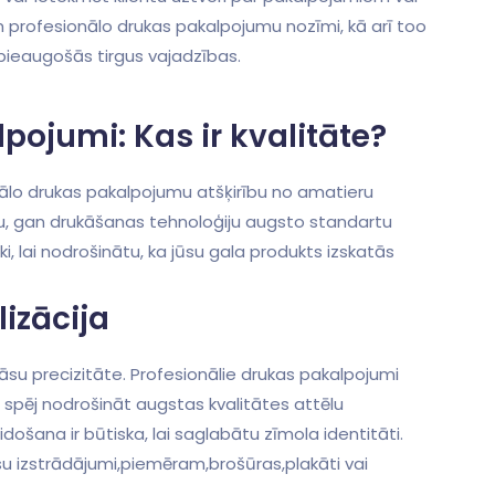
im profesionālo drukas pakalpojumu nozīmi, kā ‍arī too
tu pieaugošās tirgus vajadzības.
pojumi: Kas ⁢ir kvalitāte?
onālo drukas pakalpojumu atšķirību no amatieru
u, gan drukāšanas​ tehnoloģiju ⁢augsto standartu
ki, lai nodrošinātu, ka jūsu gala produkts izskatās
lizācija
rāsu precizitāte. Profesionālie drukas pakalpojumi
pēj ‌nodrošināt augstas kvalitātes attēlu
ošana ir būtiska,⁢ lai saglabātu zīmola identitāti.
su izstrādājumi,piemēram,brošūras,plakāti ⁣vai