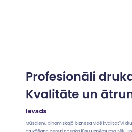
Profesionāli druk
Kvalitāte un ātr
Ievads
Mūsdienu dinamiskajā biznesa vidē kvalitatīvi dru
drukāšana nereti nosaka jūsu uzņēmuma⁢ tēlu un 