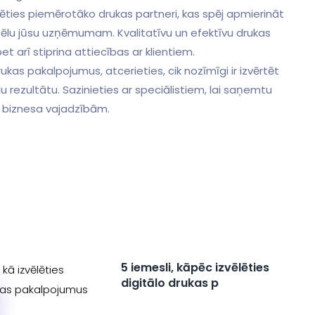
zvēlēties piemērotāko drukas partneri, kas spēj apmierināt
tēlu jūsu uzņēmumam. Kvalitatīvu⁢ un efektīvu⁢ drukas
et arī stiprina attiecības ar⁢ klientiem.
ukas pakalpojumus, atcerieties, cik nozīmīgi ir izvērtēt
 rezultātu.‍ Sazinieties ar speciālistiem, lai saņemtu
u ‌biznesa vajadzībām.
5 iemesli, kāpēc izvēlēties
digitālo drukas p