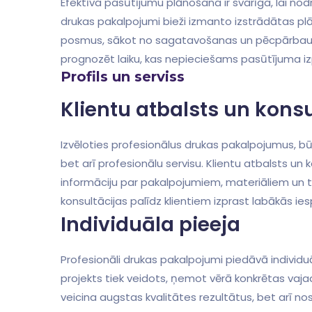
Efektīva pasūtījumu⁢ plānošana ir svarīga, lai nodro
drukas pakalpojumi bieži izmanto izstrādātas plā
posmus, sākot no sagatavošanas un pēcpārbaudes
prognozēt laiku, kas nepieciešams ⁤pasūtījuma izpi
Profils un serviss
Klientu atbalsts un ‍kons
Izvēloties profesionālus drukas pakalpojumus, ‌būt
bet arī profesionālu servisu. Klientu ⁢atbalsts un
informāciju par pakalpojumiem, materiāliem un t
konsultācijas palīdz klientiem izprast labākās⁢ i
Individuāla pieeja
Profesionāli drukas pakalpojumi ⁢piedāvā individuā
projekts tiek veidots,⁤ ņemot ⁢vērā konkrētas vaja
veicina augstas ‌kvalitātes rezultātus, bet arī nost