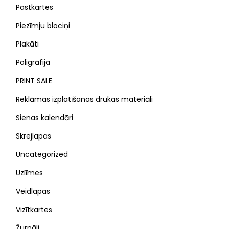
Pastkartes
Piezīmju blociņi
Plakāti
Poligrāfija
PRINT SALE
Reklāmas izplatīšanas drukas materiāli
Sienas kalendāri
Skrejlapas
Uncategorized
Uzlīmes
Veidlapas
Vizītkartes
Žurnāli