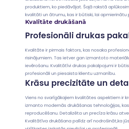
produktiem, ‌ko⁤ piedāvājat. Šajā rakstā ‍aplūkos
kvalitāti un ātrumu, kas ir būtiski, lai ⁤apmierinā
Kvalitāte drukāšanā
Profesionāli drukas pakal
Kvalitāte ir pirmais faktors, kas nosaka profesi
risinājumiem. Tas ietver gan izmantoto materiāl
ievērošanu. Kvalitātīvi drukas pakalpojumi ir būtis
profesionāli un piesaista klientu uzmanību.
Krāsu​ precizitāte un deta
Viens no svarīgākajiem ⁤kvalitātes aspektiem ir k
izmanto modernās drukāšanas tehnoloģijas, kas s
reproducēšanu. Detalizēta un precīza krāsu atveid
Kvalitātīva drukāšana palīdz arī nodrošināt,ka jū
vizītkartes,izskatās pievilcīgi‌ un profesionāli.