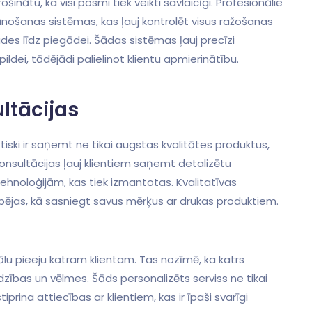
šinātu, ka visi posmi​ tiek veikti savlaicīgi. Profesionālie
nošanas sistēmas, kas ļauj kontrolēt​ visus ražošanas
 līdz ⁣piegādei. Šādas sistēmas ļauj precīzi
ldei, tādējādi palielinot klientu apmierinātību.
ultācijas
iski ⁤ir saņemt ne tikai augstas kvalitātes produktus,
 konsultācijas ļauj klientiem saņemt detalizētu
ehnoloģijām, kas tiek izmantotas. Kvalitatīvas
espējas, kā sasniegt ⁣savus mērķus ar drukas produktiem.
lu pieeju⁣ katram klientam. Tas nozīmē, ka katrs⁤
dzības un vēlmes. Šāds​ personalizēts serviss ne tikai
iprina attiecības ar klientiem, kas ir īpaši svarīgi