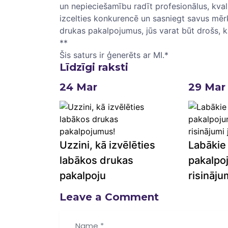
un nepieciešamību radīt profesionālus, kvali
izcelties konkurencē un sasniegt savus mē
drukas pakalpojumus, jūs varat būt drošs, k
**
Šis saturs ir ģenerēts ar‍ MI.*
Līdzīgi raksti
24
Mar
29
Mar
Uzzini, kā izvēlēties
Labākie
labākos drukas
pakalpoj
pakalpoju
risināju
Leave a Comment