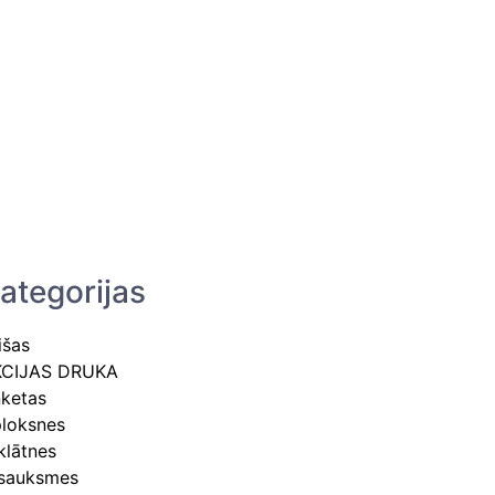
ategorijas
išas
KCIJAS DRUKA
ketas
loksnes
klātnes
sauksmes