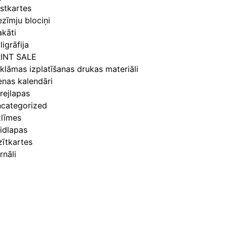
stkartes
ezīmju blociņi
akāti
ligrāfija
INT SALE
klāmas izplatīšanas drukas materiāli
enas kalendāri
rejlapas
categorized
līmes
idlapas
zītkartes
rnāli