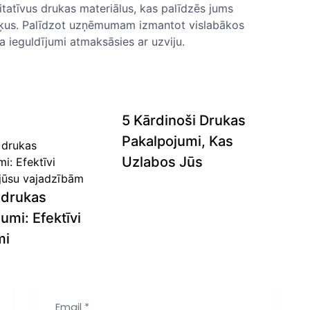
tatīvus drukas materiālus, kas⁢ palīdzēs jums
rķus. Palīdzot uzņēmumam izmantot ‌vislabākos
a ieguldījumi atmaksāsies ar uzviju.
5 Kārdinoši Drukas
Pakalpojumi, Kas
Uzlabos Jūs
 drukas
umi: Efektīvi
mi