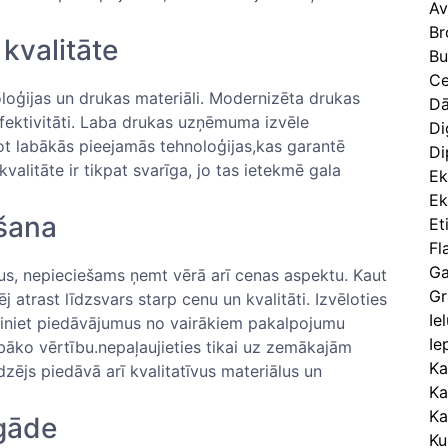
Av
Br
 kvalitāte
Bu
Ce
oloģijas un drukas materiāli. ​Modernizēta drukas
Dā
 efektivitāti. Laba drukas uzņēmuma izvēle
Di
ot labākās ⁤pieejamās ⁣tehnoloģijas,kas garantē
Di
kvalitāte ir tikpat svarīga, jo tas ietekmē gala
Ek
Ek
šana
Et
Fl
Ga
us, nepieciešams ņemt vērā arī⁣ cenas aspektu. Kaut
Gr
 atrast līdzsvars starp cenu ​un ‍kvalitāti. Izvēloties⁣
Ie
ziniet ⁤piedāvājumus no vairākiem‌ pakalpojumu
Ie
bāko‍ vērtību.nepaļaujieties tikai uz zemākajām⁤
Ka
dzējs piedāvā arī kvalitatīvus materiālus un
Ka
Ka
egāde
Ku