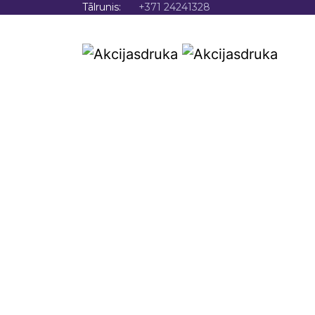
Tālrunis:
+371 24241328
SĀKU
Profesionā