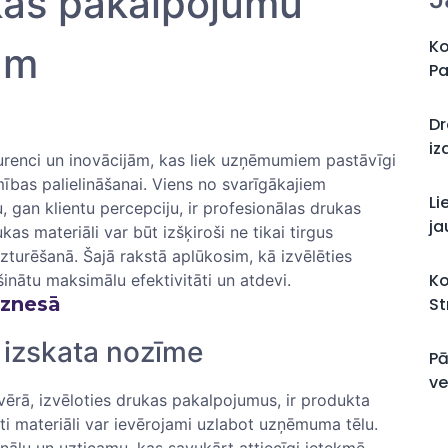
kas pakalpojumu
Ko
am
Pa
Dr
iz
urenci un inovācijām, kas ⁢liek uzņēmumiem ⁣pastāvīgi
bas palielināšanai. ‌Viens​ no ⁣svarīgākajiem⁢
Li
, gan klientu​ percepciju, ir profesionālas ⁣drukas
ja
kas materiāli var būt ‌izšķiroši ne tikai tirgus
 uzturēšanā. Šajā rakstā aplūkosim, ​kā izvēlēties
Ko
nātu ⁢maksimālu efektivitāti un atdevi.
iznesā
St
a izskata nozīme
Pā
ve
vērā, izvēloties drukas pakalpojumus, ir produkta
kāti materiāli var ievērojami uzlabot ⁢uzņēmuma tēlu.
nālu un uzticamu, kas ⁢savukārt attiecīgi ietekmē