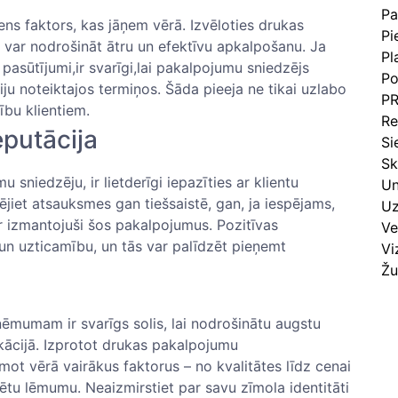
Pa
iens faktors, ⁣kas jāņem vērā. Izvēloties drukas⁤
Pi
 var nodrošināt ātru un efektīvu apkalpošanu. Ja
Pl
 pasūtījumi,ir svarīgi,lai pakalpojumu sniedzējs
Po
u ⁣noteiktajos termiņos. Šāda pieeja ne tikai uzlabo
PR
bu‌ klientiem.
Re
putācija
Si
Sk
 sniedzēju, ir lietderīgi iepazīties ar klientu
Un
t atsauksmes gan‌ tiešsaistē, gan,‌ ja iespējams,
Uz
ir izmantojuši šos​ pakalpojumus. Pozitīvas
Ve
un uzticamību, un tās var palīdzēt pieņemt
Vi
Žu
ēmumam ir svarīgs solis, lai nodrošinātu augstu
ikācijā. Izprotot drukas pakalpojumu
mot vērā vairākus faktorus – no kvalitātes līdz cenai
mētu ‍lēmumu. Neaizmirstiet par ⁢savu zīmola identitāti