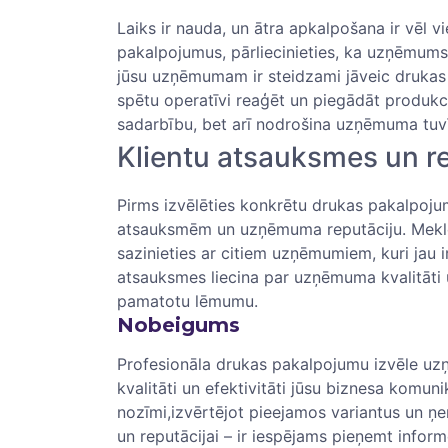
Laiks ir nauda, ​un ātra‌ apkalpošana​ ir vēl v
pakalpojumus, pārliecinieties, ka uzņēmums
‍jūsu uzņēmumam ‍ir steidzami jāveic drukas‍
spētu operatīvi reaģēt un piegādāt produkcij
sadarbību, ‍bet arī nodrošina uzņēmuma tuvī
Klientu atsauksmes un re
Pirms izvēlēties⁢ konkrētu drukas pakalpojumu
atsauksmēm un uzņēmuma reputāciju. Meklējie
sazinieties ar citiem⁤ uzņēmumiem, ⁢kuri jau 
atsauksmes liecina par uzņēmuma kvalitāti⁤ 
pamatotu lēmumu.
Nobeigums
Profesionāla ⁢drukas pakalpojumu izvēle uzņ
kvalitāti un efektivitāti jūsu biznesa komun
nozīmi,izvērtējot pieejamos ⁣variantus un ņe
un ​reputācijai – ir ​iespējams pieņemt infor