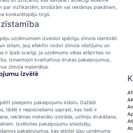
am par⁤ vizītkartēm, ‍brošūrām vai reklāmas plakātiem,
na‌ konkurētspēju tirgū.
azīstamība
spēju uzņēmumiem izveidot spēcīgu zīmola identitāti.
 un stilam, ļauj efektīvi nodot zīmola vēstījumu un
 ir īpaši svarīgi, ja uzņēmums ⁣vēlas atšķirties no
ību.‍ Izmantojot kvalitatīvus drukas pakalpojumus,​
mus zīmola materiālus.
ojumu izvēlē
K
Af
A
izpētīt pieejamo pakalpojumu ⁢klāstu. Dažādi
An
 tādēļ ir nepieciešams saprast, kas tieši ir
Ap
ana,⁤ reklāmas materiālu izstrāde, uzlīmju drukāšana,
At
emēriem. Izvēloties pakalpojumu sniedzēju,
At
eciešamos pakalpojumus, kas ​atbilst jūsu uzņēmuma