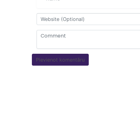
Akci
Mēs radam akcijas cenas, lai Jūs
Apsve