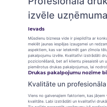
Profesionāla dru
izvēle uzņēmum
Ievads
Mūsdienu biznesa vide ir piepildīta ar konk
meklēt jaunas ‌iespējas izaugsmei un ​redzamī
aspektiem, kas var​ ietekmēt ​gan zīmola tēlu
pakalpojumu izvēle.⁣ Kvalitatīvi izstrādāti dru
⁣pozicionēšanā, bet arī klientu⁤ piesaistē⁣ un
piemērotus drukas pakalpojumus, lai nodroši
Drukas pakalpojumu nozīme ‌b
Kvalitāte un profesionāl
Viens no galvenajiem faktoriem, kas jāņem 
kvalitāte. Labi izstrādāti un kvalitatīvi dru
‌Tie palīdz prezentēt uzņēmumu⁣ kā​ profesio