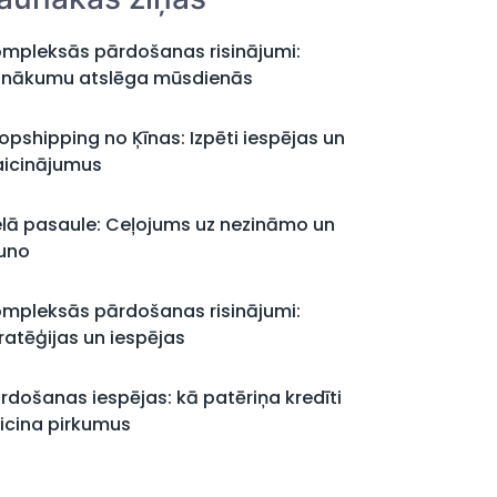
mpleksās pārdošanas risinājumi:
nākumu atslēga mūsdienās
opshipping no Ķīnas: Izpēti iespējas un
aicinājumus
elā pasaule: Ceļojums uz nezināmo un
uno
mpleksās pārdošanas risinājumi:
ratēģijas un iespējas
rdošanas iespējas: kā patēriņa kredīti
icina pirkumus