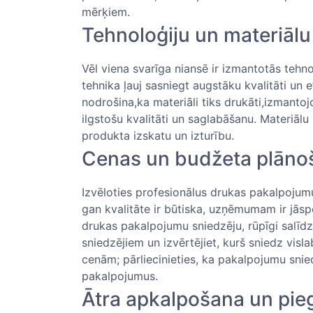
mērķiem.
Tehnoloģiju⁤ un materiālu
Vēl viena svarīga niansē ir⁣ izmantotās tehn
‍tehnika ļauj sasniegt augstāku kvalitāti un
⁤nodrošina,ka materiāli tiks drukāti,izmantoj
ilgstošu kvalitāti un saglabāšanu.​ Materiālu 
produkta izskatu un izturību.
Cenas un budžeta plāno
Izvēloties profesionālus drukas pakalpojum
gan kvalitāte ir būtiska, ⁤uzņēmumam ir ‌jāspēj
drukas pakalpojumu‌ sniedzēju, ‌rūpīgi salīd
sniedzējiem un izvērtējiet, kurš sniedz visla
cenām; ⁣pārliecinieties, ka pakalpojumu snie
pakalpojumus.
Ātra ⁤apkalpošana un pi