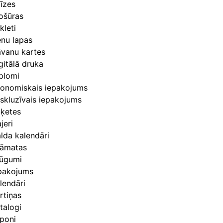
īzes
ošūras
kleti
nu lapas
vanu kartes
gitālā druka
plomi
onomiskais iepakojums
skluzīvais iepakojums
iķetes
ajeri
lda kalendāri
āmatas
lūgumi
pakojums
lendāri
rtiņas
talogi
poni