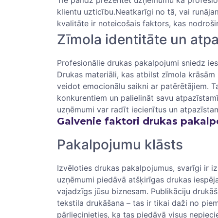
klientu uzticību.Neatkarīgi no tā, vai runāj
kvalitāte ir noteicošais faktors, kas nodroši
Zīmola ⁢identitāte un atp
Profesionālie⁣ drukas pakalpojumi sniedz ie
Drukas materiāli, kas‍ atbilst zīmola ‍krāsām
veidot emocionālu saikni ar patērētājiem. Tas
konkurentiem ‍un palielināt savu⁣ atpazīstam
uzņēmumi var radīt iecienītus un atpazīsta
Galvenie faktori drukas pakalp
Pakalpojumu⁤ klāsts
Izvēloties drukas pakalpojumus, svarīgi ‍ir⁤ 
uzņēmumi piedāvā atšķirīgas drukas iespējas,
vajadzīgs jūsu biznesam. Publikāciju drukāš
tekstila drukāšana – ‌tas ir tikai daži no pi
pārliecinieties, ka ⁤tas piedāvā visus ‍nepi