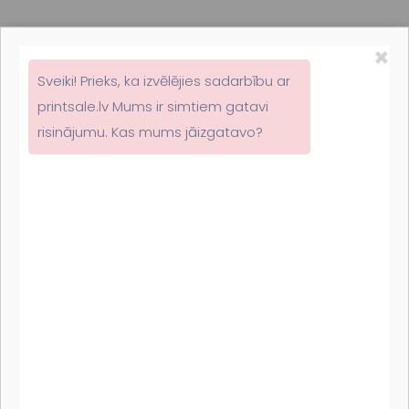
un ieteikumi
×
Sveiki! Prieks, ka izvēlējies sadarbību ar
printsale.lv Mums ir simtiem gatavi
21
risinājumu. Kas mums jāizgatavo?
Mar
Profesionāla drukas
pakalpojumu izvēle:
Padomi un
ieteikumi