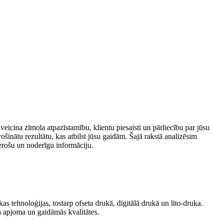
eicina zīmola atpazīstamību, klientu⁢ piesaisti un pārliecību par jūsu
inātu rezultātu, kas atbilst jūsu gaidām. Šajā rakstā analizēsim
verošu un noderīgu informāciju.
s tehnoloģijas, tostarp ofseta drukā, digitālā drukā un lito-druka.
a apjoma un gaidāmās kvalitātes.