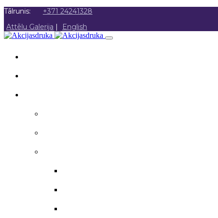
Tālrunis:
+371 24241328
Attēlu Galerija
|
English
SĀKUMS
PAR MUMS
AKCIJAS DRUKA
Akcijas druka
Poligrāfija
Apsveikuma materiāli
Aploksnes
Apsveikuma kartītes
Atzinības raksti