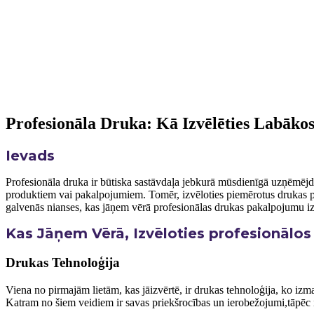
Profesionāla Druka: Kā Izvēlēties Labāko
Ievads
Profesionāla druka ir būtiska sastāvdaļa jebkurā mūsdienīgā ⁣uzņēmējdar
produktiem vai pakalpojumiem. Tomēr, izvēloties piemērotus drukas pak
galvenās nianses, kas jāņem vērā profesionālas drukas pakalpojumu izv
Kas Jāņem Vērā, Izvēloties profesionālo
Drukas Tehnoloģija
Viena no pirmajām lietām, kas jāizvērtē, ir drukas tehnoloģija, ko izma
Katram no šiem veidiem ir savas priekšrocības⁤ un ierobežojumi,tāpēc 