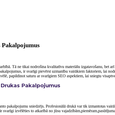
s​ Pakalpojumus
bībā. Tā ne tikai ‍nodrošina kvalitatīvu materiālu izgatavošanu, bet arī v
alpojumus, ir svarīgi pievērst uzmanību vairākiem faktoriem, lai nodroš
ēlē, ⁣papildinot saturu ar svarīgiem SEO aspektiem, lai⁤ sniegtu visapt
s Drukas Pakalpojumus
nto pakalpojumu sniedzējs. Profesionālā drukā var tik izmantotas vairāka
ir svarīgi izvēlēties to atkarībā no jūsu vajadzībām,piemēram,pasūtījum