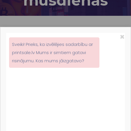
mūsdienās
×
12
Sveiki! Prieks, ka izvēlējies sadarbību ar
Aug
printsale.lv Mums ir simtiem gatavi
risinājumu. Kas mums jāizgatavo?